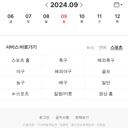
2024
.
09
년월 선택 열기/닫기
이전 날짜
다음 날짜
06
07
08
09
10
11
12
금
토
일
월
화
수
목
서비스 바로가기
뉴스
연예
스포츠
스포츠 홈
축구
해외축구
야구
해외야구
골프
농구
배구
일반
e-스포츠
칼럼/카툰
영상 홈
로그인
공지사항
전체보기
이용약관
·
기사배열책임자 : 임광욱
·
청소년보호책임자 : 이호원