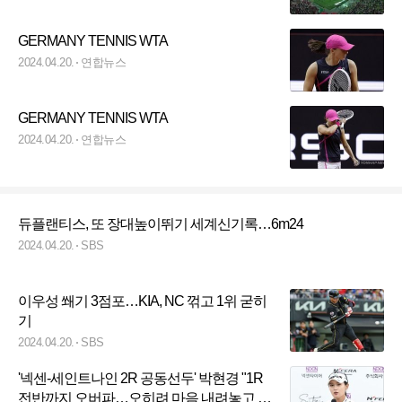
GERMANY TENNIS WTA
2024.04.20.
연합뉴스
GERMANY TENNIS WTA
2024.04.20.
연합뉴스
듀플랜티스, 또 장대높이뛰기 세계신기록…6m24
2024.04.20.
SBS
이우성 쐐기 3점포…KIA, NC 꺾고 1위 굳히
기
2024.04.20.
SBS
'넥센-세인트나인 2R 공동선두' 박현경 "1R
전반까지 오버파…오히려 마음 내려놓고 플