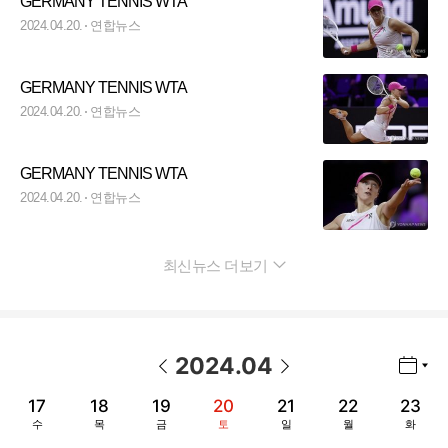
GERMANY TENNIS WTA
2024.04.20.
연합뉴스
GERMANY TENNIS WTA
2024.04.20.
연합뉴스
GERMANY TENNIS WTA
2024.04.20.
연합뉴스
최신뉴스 더보기
펼치기
2024
.
04
년월 선택 열기/닫기
이전 날짜
다음 날짜
17
18
19
20
21
22
23
수
목
금
토
일
월
화