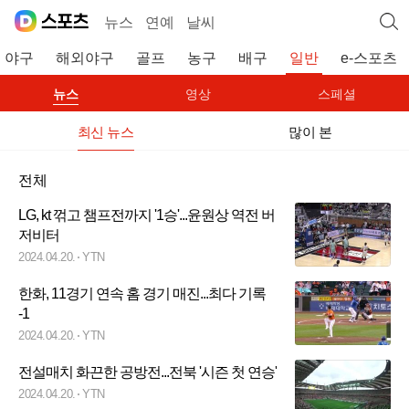
뉴스
연예
날씨
야구
해외야구
골프
농구
배구
일반
e-스포츠
뉴스
영상
스페셜
최신 뉴스
많이 본
전체
LG, kt 꺾고 챔프전까지 '1승'...윤원상 역전 버
저비터
2024.04.20.
YTN
한화, 11경기 연속 홈 경기 매진...최다 기록
-1
2024.04.20.
YTN
전설매치 화끈한 공방전...전북 '시즌 첫 연승'
2024.04.20.
YTN