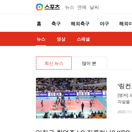
뉴스
연예
날씨
홈
축구
해외축구
야구
해외
뉴스
영상
스페셜
최신 뉴스
많이 본
'링컨
[앵커]
각설을 
24대 
2023.11