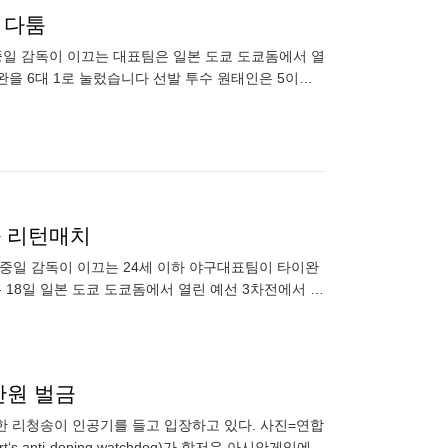
 다툼
 감독이 이끄는 대표팀은 일본 도쿄 도쿄돔에서 열
완을 6대 1로 눌렀습니다 선발 투수 원태인은 5이닝
, 한 점 차로
과 리턴매치
류중일 감독이 이끄는 24세 이하 야구대표팀이 타이완
 18일 일본 도쿄 도쿄돔에서 열린 예선 3차전에서 타
만원 벌금
북한 리청송이 인공기를 들고 입장하고 있다. 사진=연합
s anti-doping watchdog)가 항저우 아시안게임에서