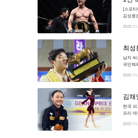
[스포티
김성웅은
언 벨트
2023.11
최성
남자 씨
국민체육
시청)를
2023.11
김채
한국 피
프리 데
연속 점
2023.11