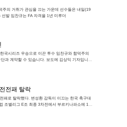
함덕주의 거취가 관심을 끄는 가운데 선수들은 내일(19
 선발 임찬규는 FA 자격을 1년 미루더
인
G를 한국시리즈 우승으로 이끈 투수 임찬규와 함덕주의
구단과 계약할 수 있습니다. 보도에 김상익 기자입니
3전전패 탈락
전전패로 탈락했다. 변성환 감독이 이끄는 한국 축구대
드컵 조별리그 E조 최종 3차전에서 부르키나파소에 1-2
6강 진출을