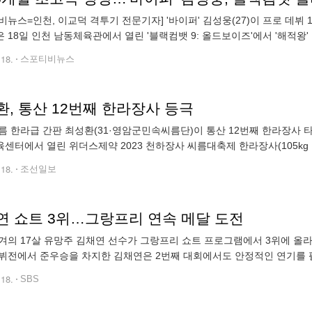
비뉴스=인천, 이교덕 격투기 전문기자] '바이퍼' 김성웅(27)이 프로 데뷔
 18일 인천 남동체육관에서 열린 '블랙컴뱃 9: 올드보이즈'에서 '해적왕' 
를 허리에 감았다. 교통사고로 벨트를 반납한 초대 챔피언 '배드 가
.18.
스포티비뉴스
환, 통산 12번째 한라장사 등극
름 한라급 간판 최성환(31·영암군민속씨름단)이 통산 12번째 한라장사 
센터에서 열린 위더스제약 2023 천하장사 씨름대축제 한라장사(105kg 
 3대1로 꺾고 황소트로피를 들어 올렸다. 올해 2월 문경 대회에서 커리어 
.18.
조선일보
연 쇼트 3위…그랑프리 연속 메달 도전
겨의 17살 유망주 김채연 선수가 그랑프리 쇼트 프로그램에서 3위에 올라
뷔전에서 준우승을 차지한 김채연은 2번째 대회에서도 안정적인 연기를 
프의 연결 점프인 트리플 토룹에서 회전수 부족 판정을 받은 게 아쉬웠습
.18.
SBS