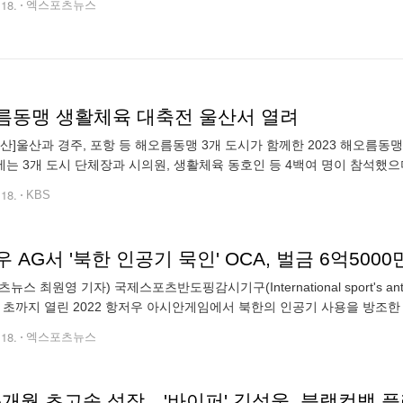
.18.
엑스포츠뉴스
름동맹 생활체육 대축전 울산서 열려
 울산]울산과 경주, 포항 등 해오름동맹 3개 도시가 함께한 2023 해오
는 3개 도시 단체장과 시의원, 생활체육 동호인 등 4백여 명이 참석했으며
도시간 화합을 다졌습니다. 신건 기자 (god@kbs.co.kr)
.18.
KBS
 AG서 '북한 인공기 묵인' OCA, 벌금 6억5000
뉴스 최원영 기자) 국제스포츠반도핑감시기구(International sport's anti
월 초까지 열린 2022 항저우 아시안게임에서 북한의 인공기 사용을 방조한 
만원)를 부과했다. AFP 통신은 18일(한국시간)
.18.
엑스포츠뉴스
 5개월 초고속 성장…'바이퍼' 김성웅, 블랙컴뱃 