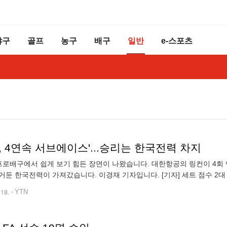
야구
골프
농구
배구
일반
e-스포츠
, 4연속 서브에이스'...승리는 한국전력 차지
 프로배구에서 쉽게 보기 힘든 장면이 나왔습니다. 대한항공의 링컨이 4회
거둔 한국전력이 가져갔습니다. 이경재 기자입니다. [기자] 세트 점수 2
20을 만듭니다. 다 잡았던 경기였는데, 대한항공 링컨의 서브가 잇따라 코
.18.
YTN