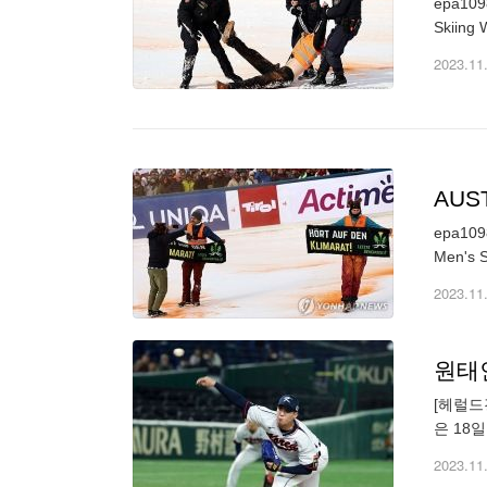
epa1098
2023.11
AUST
epa1098
Men's S
2023.11
원태
[헤럴드
은 18
락한 가
2023.11