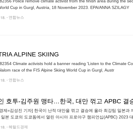
2356 Police remove climate activist from the finish area during the se
Skiing World Cup in Gurgl, Austria, 18 November 2023. EPA/ANNA SZILAGY
.18.
연합뉴스
RIA ALPINE SKIING
2354 Climate activists hold a banner reading 'Listen to the Climate Coun
lalom race of the FIS Alpine Skiing World Cup in Gurgl, Austr
.18.
연합뉴스
인 호투-김주원 맹타…한국, 대만 꺾고 APBC 
경제=김성진 기자] 한국이 난적 대만을 꺾고 결승에 올라 최강팀 일본과 
일 일본 도쿄의 도쿄돔에서 열린 아시아 프로야구 챔피언십(APBC) 2023 
운데 1승1패를 기록중이던 한국과 대만은 반드시 승리해야 일본(3승)과의
.18.
헤럴드경제