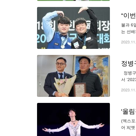
불과 6
는 선배
이날도 
2023.11
정병
정병구 
서 ‘2
를 격려
2023.11
'올림
(엑스포
어 X(
러운 차