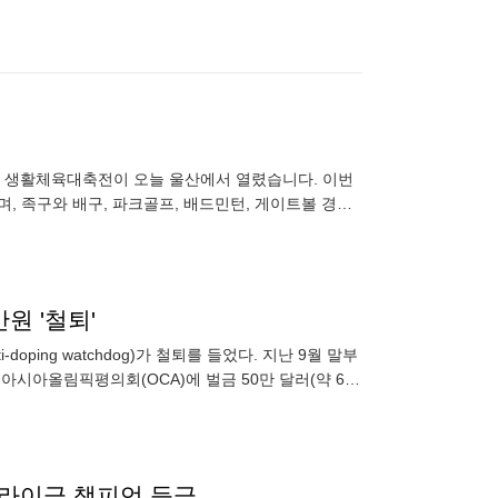
름동맹 생활체육대축전이 오늘 울산에서 열렸습니다. 이번
, 족구와 배구, 파크골프, 배드민턴, 게이트볼 경기
만원 '철퇴'
-doping watchdog)가 철퇴를 들었다. 지난 9월 말부
아시아올림픽평의회(OCA)에 벌금 50만 달러(약 6억
플라이급 챔피언 등극