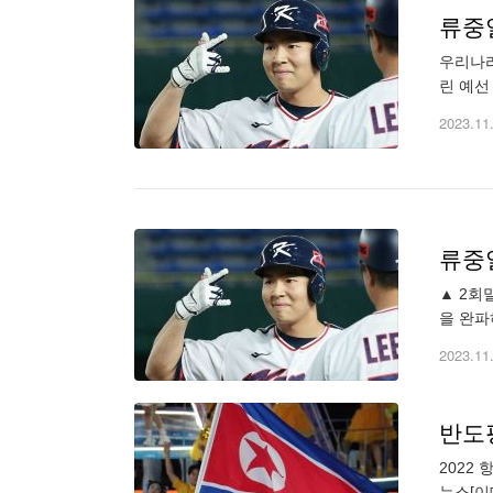
류중일
우리나라
린 예선
동안 3
2023.11
류중
▲ 2회
을 완파
이완에 
2023.11
반도
2022
뉴스[이데