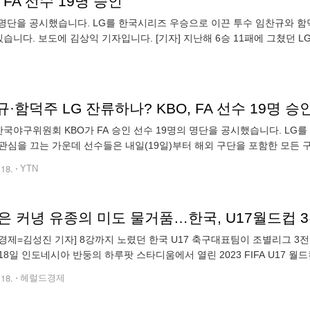
FA 선수 19명 승인
명의 명단을 공시했습니다. LG를 한국시리즈 우승으로 이끈 투수 임찬규와 
습니다. 보도에 김상익 기자입니다. [기자] 지난해 6승 11패에 그쳤던 LG
·함덕주 LG 잔류하나? KBO, FA 선수 19명 승
 한국야구위원회 KBO가 FA 승인 선수 19명의 명단을 공시했습니다. L
관심을 끄는 가운데 선수들은 내일(19일)부터 해외 구단을 포함한 모든 
기자] 지난해 6승 11패에 그쳤던 LG 선발 임찬규는 FA 자격을 1년 미루더
.18.
YTN
강은 커녕 유종의 미도 물거품…한국, U17월드컵 
경제=김성진 기자] 8강까지 노렸던 한국 U17 축구대표팀이 조별리그 3
18일 인도네시아 반둥의 하루팟 스타디움에서 열린 2023 FIFA U17 월
다. 이미 미국과 프랑스에 패한 한국은 부르키나파소를 꺾고 실낱같은 1
.18.
헤럴드경제