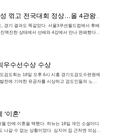
“이번에도 트로피는 형이 가져갈게” 조명우, 후배 정예성 꺾고 전국대회 정상…올 4관왕[대한체육회장배]
도, 경기 결과도 똑같았다. 서울3쿠션월드컵에서 후배
 기진맥진한 상태에서 선배와 4강에서 만나 완패했다.
 물리치고 결승에
최우수선수상 수상
도검도회는 18일 오후 6시 시흥 경기도검도수련원에
검도 발전에 기여한 유공자를 시상하고 검도인들의 노고
개인전과 단
 '이혼'
월 만에 이혼을 택했다. 하뉴는 18일 개인 소셜미디
음도 나갈 수 없는 상황이었다. 심지어 집 근처엔 의심스
이혼하기로 했다