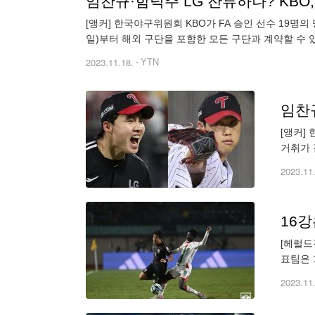
임찬규·함덕주 LG 잔류하나? KBO, 
[앵커] 한국야구위원회 KBO가 FA 승인 선수 19
일)부터 해외 구단을 포함한 모든 구단과 계약할 수 있
2023.11.18.
YTN
임찬규
[앵커]
거취가 
다. [
2023.11
16
[헤럴드
표팀은 
로 패했
2023.11