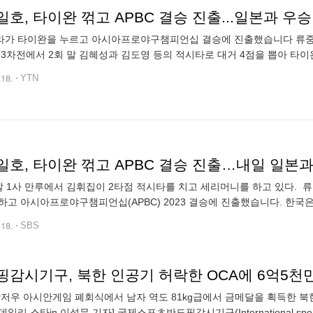
호, 타이완 꺾고 APBC 결승 진출...일본과 우승
가 타이완을 누르고 아시아프로야구챔피언십 결승에 진출했습니다 류중일
 3차전에서 2회 말 김혜성과 김도영 등의 적시타로 대거 4점을 뽑아 타이
피안타 1실점으로 호투해 승리 투수가 됐습니다 우리나라는 예선에서 1대 2
.18.
YTN
일호, 타이완 꺾고 APBC 결승 진출…내일 일본
말 1사 만루에서 김휘집이 2타점 적시타를 치고 세리머니를 하고 있다. 
하고 아시아프로야구챔피언십(APBC) 2023 결승에 진출했습니다. 한국은
6대 1로 승리했습니다. 16일 호주에 3대 2로 승리하고, 17일 일본에 1대
.18.
SBS
핑감시기구, 북한 인공기 허락한 OCA에 6억5천
 항저우 아시안게임 폐회식에서 남자 역도 81kg급에서 금메달을 획득한 
일리 스타in 이석무 기자] 국제스포츠반도핑감시기구(International sport‘