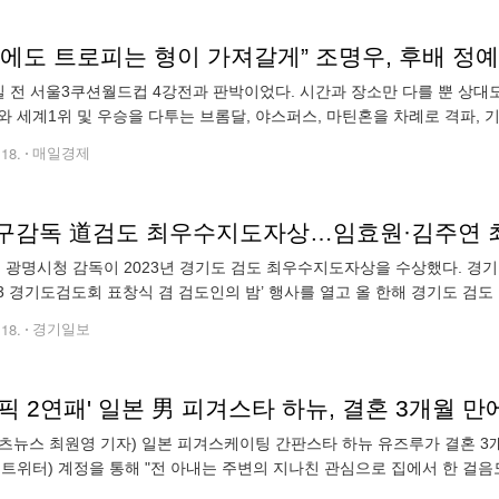
일 전 서울3쿠션월드컵 4강전과 판박이었다. 시간과 장소만 다를 뿐 상대
와 세계1위 및 우승을 다투는 브롬달, 야스퍼스, 마틴혼을 차례로 격파,
선배와 국내랭킹 1위를 놓고 경쟁하는 김행직, 허정한을 8강과 4강에서
.18.
매일경제
구감독 道검도 최우수지도자상…임효원·김주연 
광명시청 감독이 2023년 경기도 검도 최우수지도자상을 수상했다. 경기
023 경기도검도회 표창식 겸 검도인의 밤’ 행사를 열고 올 한해 경기도 
했다. 이날 표창식서는 이번 시즌 경기도와 전국대회에서 통산 10차례 
.18.
경기일보
픽 2연패' 일본 男 피겨스타 하뉴, 결혼 3개월 만에
츠뉴스 최원영 기자) 일본 피겨스케이팅 간판스타 하뉴 유즈루가 결혼 3개
옛 트위터) 계정을 통해 "전 아내는 주변의 지나친 관심으로 집에서 한 걸
량과 인물이 배회하기도 했다"며 "결혼 생활은 어려움에 직면했고 결국 