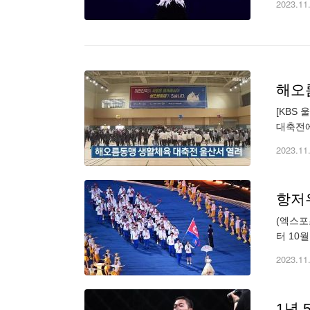
2023.11
해오
[KBS
대축전에
를 통해 
2023.11
항저우
(엑스포츠
터 10
5000
2023.11
1년