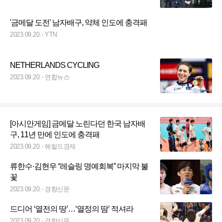
'금메달 도전' 남자배구, 약체 인도에 충격패
2023.09.20.
YTN
NETHERLANDS CYCLING
2023.09.20.
연합뉴스
[아시안게임] 금메달 노린다던 한국 남자배
구, 11년 만에 인도에 충격패
2023.09.20.
헤럴드경제
류한수·김현우 “레슬링 명예회복” 마지막 불
꽃
2023.09.20.
경향신문
드디어 ‘열전의 땅’…‘열정의 땀’ 적셔라
2023.09.20.
경향신문