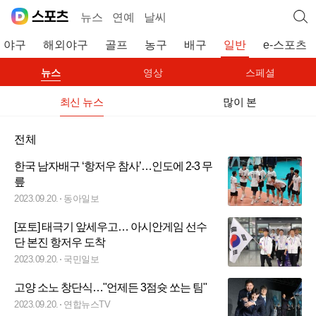
뉴스
연예
날씨
야구
해외야구
골프
농구
배구
일반
e-스포츠
뉴스
영상
스페셜
최신 뉴스
많이 본
전체
한국 남자배구 ‘항저우 참사’…인도에 2-3 무
릎
2023.09.20.
동아일보
[포토] 태극기 앞세우고… 아시안게임 선수
단 본진 항저우 도착
2023.09.20.
국민일보
고양 소노 창단식…"언제든 3점슛 쏘는 팀"
2023.09.20.
연합뉴스TV