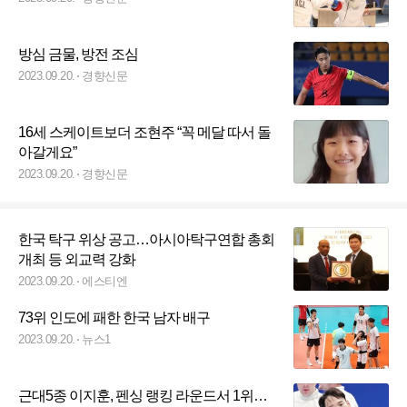
방심 금물, 방전 조심
2023.09.20.
경향신문
16세 스케이트보더 조현주 “꼭 메달 따서 돌
아갈게요”
2023.09.20.
경향신문
한국 탁구 위상 공고…아시아탁구연합 총회
개최 등 외교력 강화
2023.09.20.
에스티엔
73위 인도에 패한 한국 남자 배구
2023.09.20.
뉴스1
근대5종 이지훈, 펜싱 랭킹 라운드서 1위…