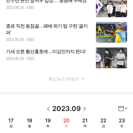
선수단 본진 항저우 입성…"응원해 주세요"
2023.09.20.
SBS
종료 직전 동점골…패배 위기 팀 구한 '골키
퍼'
2023.09.20.
SBS
기세 오른 황선홍호에…이강인까지 뜬다!
2023.09.20.
SBS
최신뉴스 더보기
펼치기
2023
.
09
년월 선택 열기/닫기
이전 날짜
다음 날짜
17
18
19
20
21
22
23
일
월
화
수
목
금
토