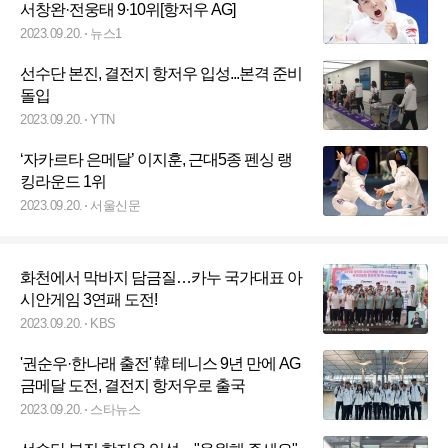
서창완·전웅태 9·10위[항저우 AG]
2023.09.20.
뉴스1
선수단 본진, 결전지 항저우 입성...본격 준비
돌입
2023.09.20.
YTN
‘자카르타 은메달’ 이지훈, 근대5종 펜싱 랭
킹라운드 1위
2023.09.20.
서울신문
화천에서 막바지 담금질…카누 국가대표 아
시안게임 3연패 도전!
2023.09.20.
KBS
'권순우·한나래 출전' 韓 테니스 9년 만에 AG
금메달 도전, 결전지 항저우로 출국
2023.09.20.
스타뉴스