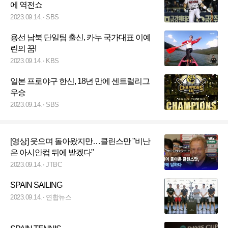
에 역전쇼
2023.09.14.
SBS
용선 남북 단일팀 출신, 카누 국가대표 이예
린의 꿈!
2023.09.14.
KBS
일본 프로야구 한신, 18년 만에 센트럴리그
우승
2023.09.14.
SBS
[영상] 웃으며 돌아왔지만…클린스만 "비난
은 아시안컵 뒤에 받겠다"
2023.09.14.
JTBC
SPAIN SAILING
2023.09.14.
연합뉴스