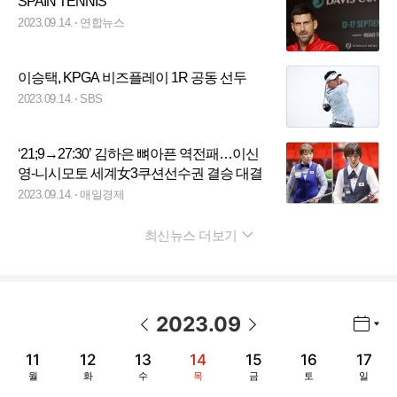
SPAIN TENNIS
2023.09.14.
연합뉴스
이승택, KPGA 비즈플레이 1R 공동 선두
2023.09.14.
SBS
‘21;9→27:30’ 김하은 뼈아픈 역전패…이신
영-니시모토 세계女3쿠션선수권 결승 대결
2023.09.14.
매일경제
최신뉴스 더보기
펼치기
2023
.
09
년월 선택 열기/닫기
이전 날짜
다음 날짜
11
12
13
14
15
16
17
월
화
수
목
금
토
일