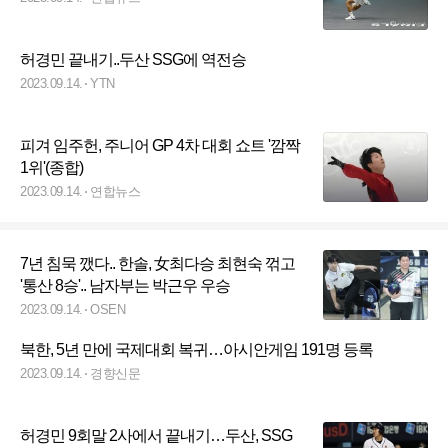
허경민 끝내기..두산 SSG에 역전승
2023.09.14.
YTN
피겨 임주헌, 주니어 GP 4차 대회 쇼트 '깜짝
1위'(종합)
2023.09.14.
연합뉴스
7년 침묵 깼다.. 한솔, 女최다승 최현숙 꺾고
'통산 8승'.. 남자부는 박근우 우승
2023.09.14.
OSEN
북한, 5년 만에 국제대회 복귀…아시안게임 191명 등록
2023.09.14.
경향신문
허경민 9회말 2사에서 끝내기…두산, SSG