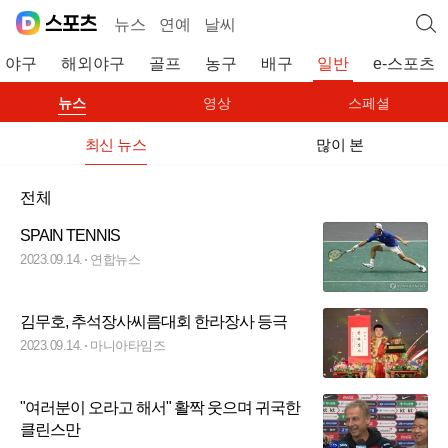
뉴스
연예
날씨
야구
해외야구
골프
농구
배구
일반
e-스포츠
뉴스
영상
스페셜
최신 뉴스
많이 본
전체
SPAIN TENNIS
2023.09.14.
연합뉴스
김무호, 추석장사씨름대회 한라장사 등극
2023.09.14.
마니아타임즈
"여러분이 오라고 해서" 활짝 웃으며 귀국한
클린스만