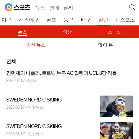
뉴스
연예
날씨
야구
해외야구
골프
농구
배구
일반
e-스포츠
뉴스
영상
스페셜
최신 뉴스
많이 본
전체
김민재의 나폴리, 토트넘 누른 AC 밀란과 UCL 8강 격돌
2023.03.17.
SBS
SWEDEN NORDIC SKIING
2023.03.17.
연합뉴스
SWEDEN NORDIC SKIING
2023.03.17.
연합뉴스