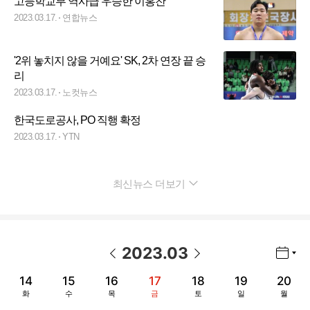
고등학교부 역사급 우승한 이홍찬
2023.03.17.
연합뉴스
'2위 놓치지 않을 거예요' SK, 2차 연장 끝 승
리
2023.03.17.
노컷뉴스
한국도로공사, PO 직행 확정
2023.03.17.
YTN
최신뉴스 더보기
펼치기
2023
.
03
년월 선택 열기/닫기
이전 날짜
다음 날짜
14
15
16
17
18
19
20
화
수
목
금
토
일
월