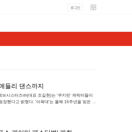
로그인
…메들리 댄스까지
일 데브시스터즈㈜(대표 조길현)는 '쿠키런' 캐릭터들이
 등장했다고 밝혔다. '아육대'는 올해 15주년을 맞은 프
절