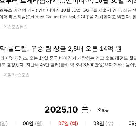
호부터 르세라핌까지'…엔비디아, 10월 30일 '
츠뉴스 이정범 기자) 엔비디아가 10월 30일 'GGF'를 서울서 연다. 최근 
머 페스티벌(GeForce Gamer Festival, GGF)'을 개최한다고 밝혔
제작하는 게임 강국이다. 엔비디아는 이번 행사를 통해 한국
전
엑스포츠뉴스
막 롤드컵, 우승 팀 상금 2,5배 오른 14억 원
라이엇 게임즈. 오는 14일 중국 베이징서 개막하는 리그 오브 레전드 월드
원)로 결정됐다. 지난해 45만 달러(한화 약 6억 3,500만원)보다 2.5배 늘
만 원)었고 올해 총상금은 500만 달러(한화 약 70억 5,5
전
데일리e스포츠
2025
.
10
오늘
06
07
08
09
(
일
)
일
(
월
)
일
(
화
)
일
(
수
)