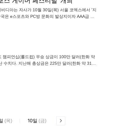
지포스 게이머 페스티벌' 개최
엔비디아는 자사가 10월 30일(목) 서울 코엑스에서 '지
다. 한국은 e스포츠와 PC방 문화의 발상지이자 AAA급 타
 챔피언십(롤드컵) 우승 상금이 100만 달러(한화 약
어난 수치다. 지난해 총상금은 225만 달러(한화 약 31억
10
일
(
목
)
일
(
금
)