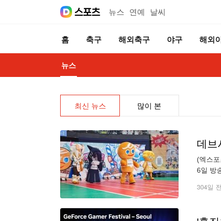
뉴스
연예
날씨
홈
축구
해외축구
야구
해외
뉴스
최신 뉴스
많이 본
데브
(엑스포
6일 방
로그램으
304일 