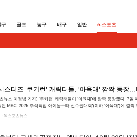
야구
골프
농구
배구
일반
e-스포츠
시스터즈 '쿠키런' 캐릭터들, '아육대' 깜짝 등장
츠뉴스 이정범 기자) '쿠키런' 캐릭터들이 '아육대'에 깜짝 등장했다. 7
송된 MBC '2025 추석특집 아이돌스타 선수권대회'(이하 '아육대')에 깜짝
로, 국내 최정상급 케이팝 가수들이 다양한 운동 종목으로 경쟁하는 명
전
엑스포츠뉴스