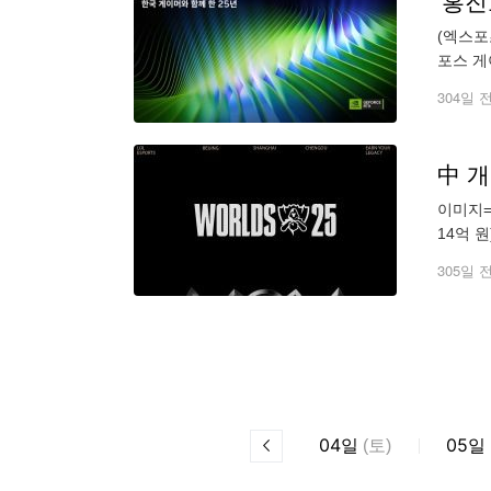
'홍진
(엑스포
포스 게이
이틀을 
304일 
中 개
이미지=
14억 
7,400
305일 
04
05
일
(
토
)
일