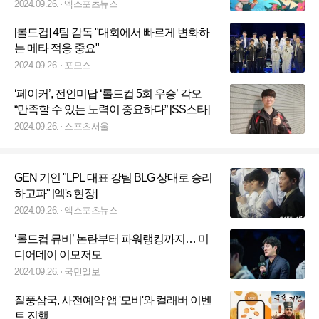
2024.09.26.
엑스포츠뉴스
[롤드컵] 4팀 감독 "대회에서 빠르게 변화하
는 메타 적응 중요"
2024.09.26.
포모스
‘페이커’, 전인미답 ‘롤드컵 5회 우승’ 각오
“만족할 수 있는 노력이 중요하다” [SS스타]
2024.09.26.
스포츠서울
GEN 기인 "LPL 대표 강팀 BLG 상대로 승리
하고파" [엑's 현장]
2024.09.26.
엑스포츠뉴스
‘롤드컵 뮤비’ 논란부터 파워랭킹까지… 미
디어데이 이모저모
2024.09.26.
국민일보
질풍삼국, 사전예약 앱 '모비'와 컬래버 이벤
트 진행