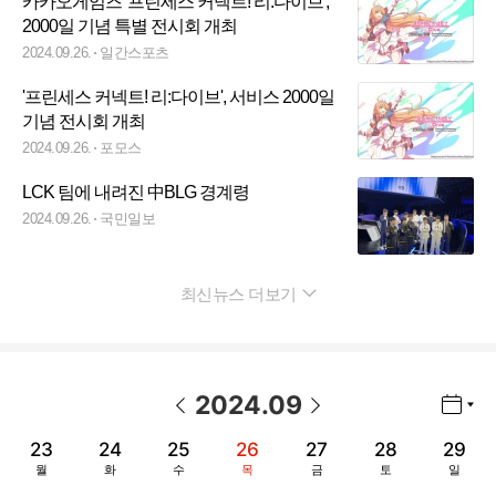
카카오게임즈 '프린세스 커넥트! 리:다이브',
2000일 기념 특별 전시회 개최
2024.09.26.
일간스포츠
'프린세스 커넥트! 리:다이브', 서비스 2000일
기념 전시회 개최
2024.09.26.
포모스
LCK 팀에 내려진 中BLG 경계령
2024.09.26.
국민일보
최신뉴스 더보기
펼치기
2024
.
09
년월 선택 열기/닫기
이전 날짜
다음 날짜
23
24
25
26
27
28
29
월
화
수
목
금
토
일