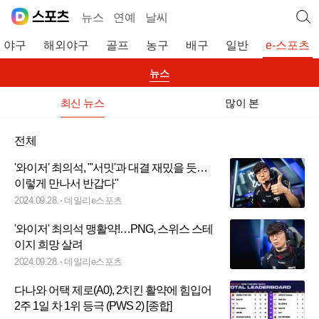
뉴스
연예
날씨
야구
해외야구
골프
농구
배구
일반
e-스포츠
뉴스
최신 뉴스
많이 본
전체
'와이저' 최의석, "'서밋'과 대결 재밌을 듯…
이렇게 만나서 반갑다"
2024.09.28.
데일리e스포츠
'와이저' 최의석 맹활약!…PNG, 스위스 스테
이지 희망 살려
2024.09.28.
데일리e스포츠
다나와 어택 제로(A0), 2치킨 활약에 힘입어
2주 1일 차 1위 등극 (PWS 2) [종합]