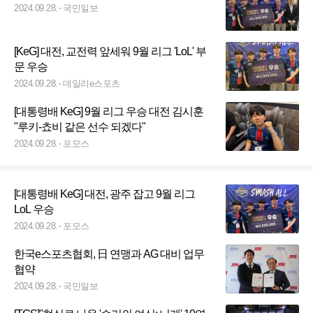
2024.09.28.
국민일보
[KeG] 대전, 교전력 앞세워 9월 리그 'LoL' 부
문 우승
2024.09.28.
데일리e스포츠
[대통령배 KeG] 9월 리그 우승 대전 김시훈
"루키-쵸비 같은 선수 되겠다"
2024.09.28.
포모스
[대통령배 KeG] 대전, 광주 잡고 9월 리그
LoL 우승
2024.09.28.
포모스
한국e스포츠협회, 日 연맹과 AG 대비 업무
협약
2024.09.28.
국민일보