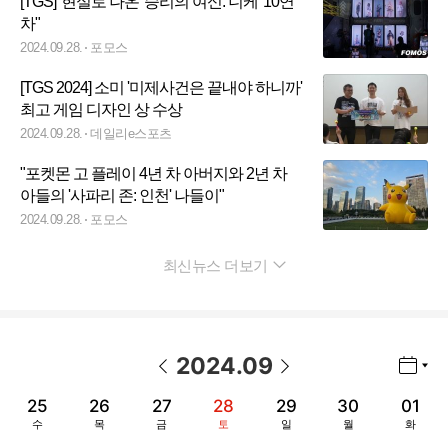
[TGS]"현실로 나온 '승리의 여신: 니케' 10연
차"
2024.09.28.
포모스
[TGS 2024] 소미 '미제사건은 끝내야 하니까'
최고 게임 디자인 상 수상
2024.09.28.
데일리e스포츠
"포켓몬 고 플레이 4년 차 아버지와 2년 차
아들의 '사파리 존: 인천' 나들이"
2024.09.28.
포모스
최신뉴스 더보기
펼치기
2024
.
09
년월 선택 열기/닫기
이전 날짜
다음 날짜
25
26
27
28
29
30
01
수
목
금
토
일
월
화