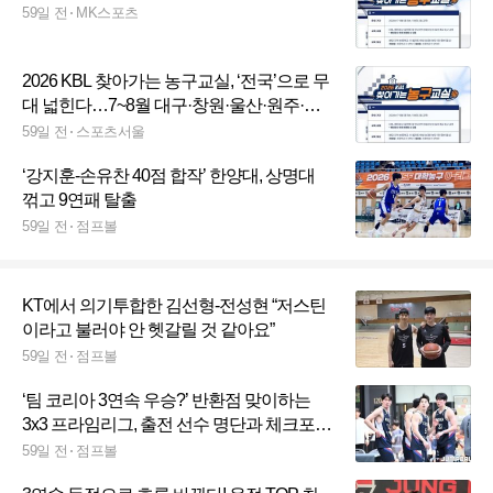
59일 전
MK스포츠
2026 KBL 찾아가는 농구교실, ‘전국’으로 무
대 넓힌다…7~8월 대구·창원·울산·원주·부
산서 개최
59일 전
스포츠서울
‘강지훈-손유찬 40점 합작’ 한양대, 상명대
꺾고 9연패 탈출
59일 전
점프볼
KT에서 의기투합한 김선형-전성현 “저스틴
이라고 불러야 안 헷갈릴 것 같아요”
59일 전
점프볼
‘팀 코리아 3연속 우승?’ 반환점 맞이하는
3x3 프라임리그, 출전 선수 명단과 체크포인
트
59일 전
점프볼