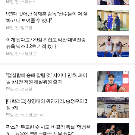
우승까지 1승 남았다
59일 전
스타뉴스
9연패 벗어난 정재훈 감독 “선수들이 더 잘
하고 더 보여줄 수 있다”
59일 전
점프볼
이게 된다고? 29점 뒤집고 막판 대역전승…
뉴욕 닉스 1.2초 기적 썼다
59일 전
서울신문
“절실함에 승패 갈릴 것” 샤이니 민호, 파이
널 5차전 객원 해설위원 출격
59일 전
점프볼
[대학리그] 상명대의 위안거리, 송정우의 3
점 5개
59일 전
바스켓코리아
팍스의 무모한 슛 시도, 바클리 독설 “멍청한
짓…뉴욕에 크리스마스 선물 줬다”