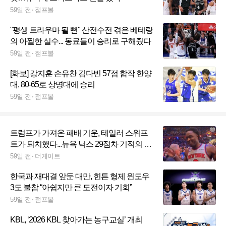
59일 전
점프볼
"평생 트라우마 될 뻔" 산전수전 겪은 베테랑
의 아찔한 실수... 동료들이 승리로 구해줬다
59일 전
점프볼
[화보] 강지훈 손유찬 김다빈 57점 합작 한양
대, 80-65로 상명대에 승리
59일 전
점프볼
트럼프가 가져온 패배 기운, 테일러 스위프
트가 퇴치했다...뉴욕 닉스 29점차 기적의 역
전승, 우승까지 1승 남았다
59일 전
더게이트
한국과 재대결 앞둔 대만, 힌튼 형제 윈도우
3도 불참 “아쉽지만 큰 도전이자 기회”
59일 전
점프볼
KBL, ‘2026 KBL 찾아가는 농구교실’ 개최