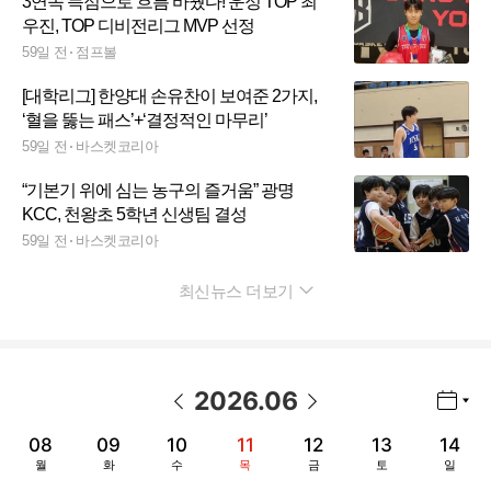
3연속 득점으로 흐름 바꿨다! 운정 TOP 최
우진, TOP 디비전리그 MVP 선정
59일 전
점프볼
[대학리그] 한양대 손유찬이 보여준 2가지,
‘혈을 뚫는 패스’+‘결정적인 마무리’
59일 전
바스켓코리아
“기본기 위에 심는 농구의 즐거움” 광명
KCC, 천왕초 5학년 신생팀 결성
59일 전
바스켓코리아
최신뉴스 더보기
펼치기
2026
.
06
년월 선택 열기/닫기
이전 날짜
다음 날짜
08
09
10
11
12
13
14
월
화
수
목
금
토
일