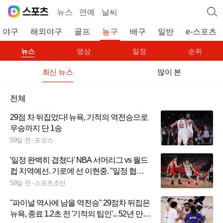
뉴스
연예
날씨
야구
해외야구
골프
농구
배구
일반
e-스포츠
뉴스
영상
일정
순위
최신 뉴스
많이 본
전체
29점 차 뒤집었다! 뉴욕, 기적의 역전승으로
우승까지 단 1승
59일 전
포모스
'일정 완벽히 겹쳤다' NBA 서머리그 vs 월드
컵 지역예선. 기로에 선 이현중. "일정 협의
중"
59일 전
스포츠조선
"파이널 역사에 남을 역전승" 29점차 뒤집은
뉴욕, 종료 1.2초 전 '기적의 팁인'... 52년 만의