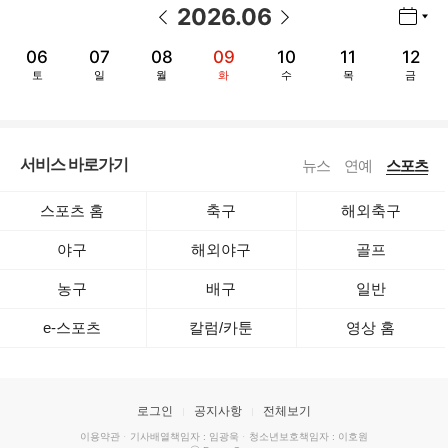
2026
.
06
년월 선택 열기/닫기
이전 날짜
다음 날짜
06
07
08
09
10
11
12
토
일
월
화
수
목
금
서비스 바로가기
뉴스
연예
스포츠
스포츠 홈
축구
해외축구
야구
해외야구
골프
농구
배구
일반
e-스포츠
칼럼/카툰
영상 홈
로그인
공지사항
전체보기
이용약관
·
기사배열책임자 : 임광욱
·
청소년보호책임자 : 이호원