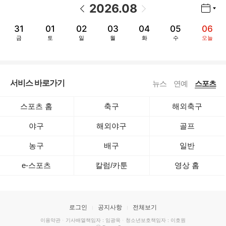
2026
.
08
년월 선택 열기/닫기
이전 날짜
다음 날짜
31
01
02
03
04
05
06
금
토
일
월
화
수
오늘
서비스 바로가기
뉴스
연예
스포츠
스포츠 홈
축구
해외축구
야구
해외야구
골프
농구
배구
일반
e-스포츠
칼럼/카툰
영상 홈
로그인
공지사항
전체보기
이용약관
·
기사배열책임자 : 임광욱
·
청소년보호책임자 : 이호원