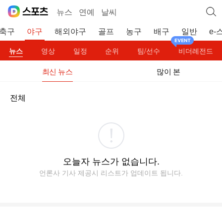
뉴스
연예
날씨
축구
야구
해외야구
골프
농구
배구
일반
e-
뉴스
영상
일정
순위
팀/선수
비더레전드
최신 뉴스
많이 본
전체
오늘자 뉴스가 없습니다.
언론사 기사 제공시 리스트가 업데이트 됩니다.