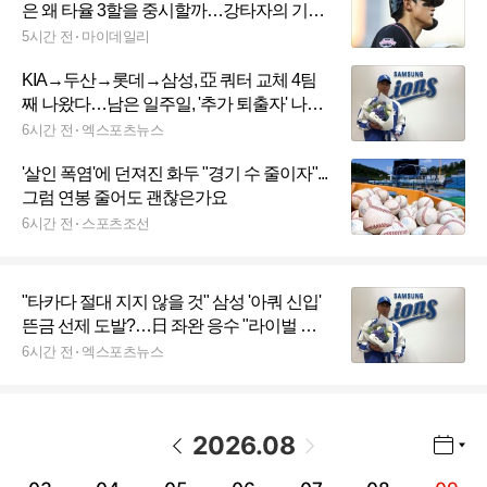
은 왜 타율 3할을 중시할까…강타자의 기본
이자 자존심이다
5시간 전
마이데일리
KIA→두산→롯데→삼성, 亞 쿼터 교체 4팀
째 나왔다…남은 일주일, '추가 퇴출자' 나올
가능성은?
6시간 전
엑스포츠뉴스
'살인 폭염'에 던져진 화두 "경기 수 줄이자"...
그럼 연봉 줄어도 괜찮은가요
6시간 전
스포츠조선
"타카다 절대 지지 않을 것" 삼성 '아쿼 신입'
뜬금 선제 도발?…日 좌완 응수 "라이벌 경
쟁의식 여전해, 나도 안 지겠다"
6시간 전
엑스포츠뉴스
2026
.
08
년월 선택 열기/닫기
이전 날짜
다음 날짜