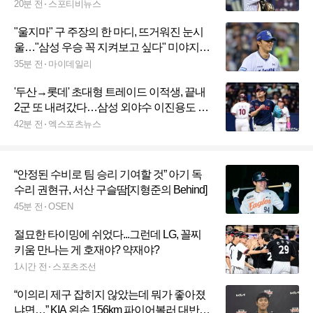
다
20분 전
스포티비뉴스
"울지마" 구 주장의 한 마디, 뜨거워진 눈시
울…"삼성 우승 꼭 지켜보고 싶다" 미야지의
마지막 인사
35분 전
마이데일리
'두산→롯데' 초대형 트레이드 이적생, 끝내
2군 또 내려갔다…삼성 외야수 이진용도 엔
트리 말소
42분 전
엑스포츠뉴스
“안정된 수비로 팀 승리 기여할 것” 아기 독
수리 권현규, 서산 구슬땀[지형준의 Behind]
45분 전
OSEN
절묘한 타이밍에 쉬었다...그런데 LG, 꼴찌
키움 만나는 게 호재야? 약재야?
1시간 전
스포츠조선
“이의리 제구 잡히지 않았는데 뭐가 좋아졌
냐면…” KIA 왼손 156km 파이어볼러 대반전,