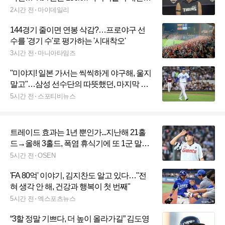
강리호 日유학효과 인정
2시간 전
마이데일리
144경기 줄이면 연봉 삭감?…프로야구 선
수를 '경기 수'로 평가하는 '시대착오'
3시간 전
마니아타임즈
"미야지! 일본 가서는 씩씩하게 야구해, 울지
말고"…삼성 선수단의 따뜻했던, 마지막 작
별 인사
5시간 전
스포티비뉴스
트레이드 효과는 1년 뿐인가...지난해 21홀
드→올해 3홀드, 폭염 휴식기에 또 1군 말소
→시즌 4번째 2군행
5시간 전
OSEN
'FA 80억' 이야기, 김지찬도 알고 있다…"전
혀 생각 안 해, 건강과 행복이 첫 번째"
5시간 전
엑스포츠뉴스
“3할 정말 기쁘다, 더 높이 올라가길” 김도영