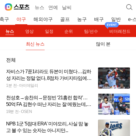
뉴스
연예
날씨
축구
야구
해외야구
골프
농구
배구
일반
e-
뉴스
영상
일정
순위
팀/선수
비더레전드
최신 뉴스
많이 본
전체
자비스가 7푼1리라도 듀본이 미쳤다…김하
성 자리는 정말 없다, 8점차 가비지타임에도
벤치를 못 벗어나네
1분 전
마이데일리
천성호→송찬의→문정빈 ‘21홈런 합작’…
50억 FA 김현수 떠난 자리는 잘 메웠는데,
'홍신문문오박' 언제 살아날까
19분 전
OSEN
NPB 1군 '5점대 ERA' 미야모리, 사실 맘 놓
고 볼 수 있는 숫자는 아니지만...