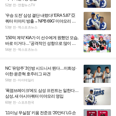
52분 전
연합뉴스TV
'우승 도전' 삼성 결단 내렸다! 'ERA 5.87' 亞
쿼터 미야지 방출→'NPB 69G' 미야모리 영
입 [공식발표]
53분 전
엑스포츠뉴스
'150억 계약' KIA가 이 선수에게 원했던 모습,
바로 이거다…"공격적인 성향으로 많이 바
뀌다 보니"
56분 전
엑스포츠뉴스
NC '유망주' 3인방 시드니서 뛴다…이희성·
이한·윤준혁 호주리그 파견
58분 전
마이데일리
'폭염브레이크'에도 삼성 프런트는 일한다…
삼성, 새 아시아쿼터 미야모리 영입
60분 전
스포츠한국
'11이닝 무실점' 키움 전준표·'20안타' LG 손