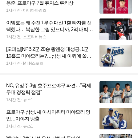
용준, 프로야구 7월 퓨처스 루키상
1시간 전
마니아타임즈
이범호는 왜 주전 1루수 대신 1할 타자를 선
택했나… 복잡한 그림 있으니까, 2억 대박
터질까
1시간 전
스포티비뉴스
[오피셜]NPB 2군 20승 왕옌청 대성공, 1군
10홀드 미야모리는?…삼성 새 아쿼에 쏠리
는 시선
1시간 전
MHN스포츠
NC, 유망주 3명 호주프로야구 파견…"국제
무대 경쟁력 점검"
1시간 전
뉴스1
프로야구 삼성, 새 아시아쿼터 미야모리 영
입…미야지 방출
1시간 전
뉴스1