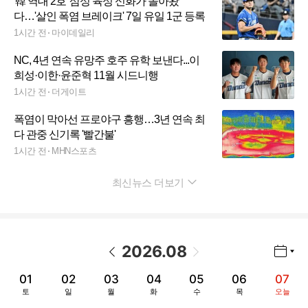
'韓 역대 2호' 삼성 육성 신화가 돌아왔
다…'살인 폭염 브레이크' 7일 유일 1군 등록
1시간 전
마이데일리
NC, 4년 연속 유망주 호주 유학 보낸다...이
희성·이한·윤준혁 11월 시드니행
1시간 전
더게이트
폭염이 막아선 프로야구 흥행…3년 연속 최
다 관중 신기록 '빨간불'
1시간 전
MHN스포츠
최신뉴스 더보기
펼치기
2026
.
08
년월 선택 열기/닫기
이전 날짜
다음 날짜
01
02
03
04
05
06
07
토
일
월
화
수
목
오늘