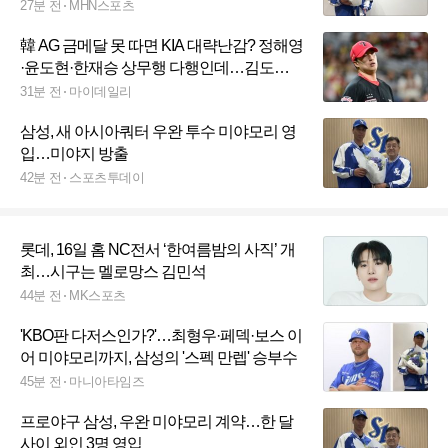
27분 전
MHN스포츠
韓 AG 금메달 못 따면 KIA 대략난감? 정해영
·윤도현·한재승 상무행 다행인데…김도영
부터 미필자 수두룩
31분 전
마이데일리
삼성, 새 아시아쿼터 우완 투수 미야모리 영
입…미야지 방출
42분 전
스포츠투데이
롯데, 16일 홈 NC전서 ‘한여름밤의 사직’ 개
최…시구는 멜로망스 김민석
44분 전
MK스포츠
'KBO판 다저스인가?'…최형우·페덱·보스 이
어 미야모리까지, 삼성의 '스펙 만렙' 승부수
45분 전
마니아타임즈
프로야구 삼성, 우완 미야모리 계약…한 달
사이 외인 3명 영입