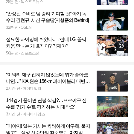
트리 말소
28분 전
엑스포츠뉴스
“안정된 수비로 팀 승리 기여할 것” 아기 독
수리 권현규, 서산 구슬땀[지형준의 Behind]
32분 전
OSEN
절묘한 타이밍에 쉬었다...그런데 LG, 꼴찌
키움 만나는 게 호재야? 약재야?
56분 전
스포츠조선
“이의리 제구 잡히지 않았는데 뭐가 좋아졌
냐면…” KIA 왼손 156km 파이어볼러 대반전,
강리호 日유학효과 인정
2시간 전
마이데일리
144경기 줄이면 연봉 삭감?…프로야구 선
수를 '경기 수'로 평가하는 '시대착오'
3시간 전
마니아타임즈
"미야지! 일본 가서는 씩씩하게 야구해, 울지
말고"…삼성 선수단의 따뜻했던, 마지막 작