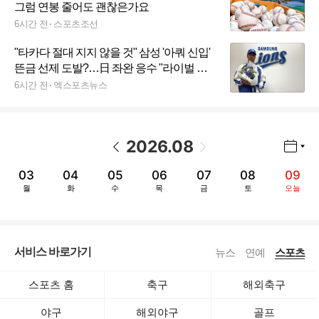
그럼 연봉 줄어도 괜찮은가요
6시간 전
스포츠조선
"타카다 절대 지지 않을 것" 삼성 '아쿼 신입'
뜬금 선제 도발?…日 좌완 응수 "라이벌 경
쟁의식 여전해, 나도 안 지겠다"
6시간 전
엑스포츠뉴스
2026
.
08
년월 선택 열기/닫기
이전 날짜
다음 날짜
03
04
05
06
07
08
09
월
화
수
목
금
토
오늘
서비스 바로가기
뉴스
연예
스포츠
스포츠 홈
축구
해외축구
야구
해외야구
골프