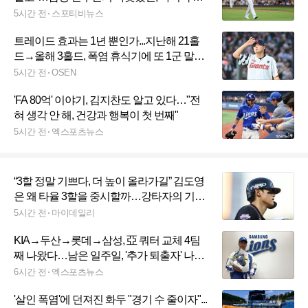
별 인사
5시간 전
스포티비뉴스
트레이드 효과는 1년 뿐인가...지난해 21홀
드→올해 3홀드, 폭염 휴식기에 또 1군 말소
→시즌 4번째 2군행
5시간 전
OSEN
'FA 80억' 이야기, 김지찬도 알고 있다…"전
혀 생각 안 해, 건강과 행복이 첫 번째"
5시간 전
엑스포츠뉴스
“3할 정말 기쁘다, 더 높이 올라가길” 김도영
은 왜 타율 3할을 중시할까…강타자의 기본
이자 자존심이다
5시간 전
마이데일리
KIA→두산→롯데→삼성, 亞 쿼터 교체 4팀
째 나왔다…남은 일주일, '추가 퇴출자' 나올
가능성은?
6시간 전
엑스포츠뉴스
'살인 폭염'에 던져진 화두 "경기 수 줄이자"...