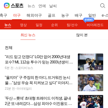
뉴스
연예
날씨
축구
야구
해외야구
골프
농구
배구
일반
e-
뉴스
영상
일정
순위
팀/선수
비더레전드
최신 뉴스
많이 본
전체
"리드 믿고 던졌다" LG만 없어 2000년대생
포수? ML 112승 투수가 믿는 2003년생이 있
다
6분 전
스포티비뉴스
"울지마" 구 주장의 한 마디, 뜨거워진 눈시
울…"삼성 우승 꼭 지켜보고 싶다" 미야지의
마지막 인사
21분 전
마이데일리
'두산→롯데' 초대형 트레이드 이적생, 끝내
2군 또 내려갔다…삼성 외야수 이진용도 엔