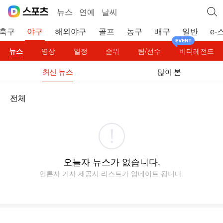
뉴스
연예
날씨
축구
야구
해외야구
골프
농구
배구
일반
e-
뉴스
영상
일정
순위
팀/선수
비더레전드
최신 뉴스
많이 본
전체
오늘자 뉴스가 없습니다.
언론사 기사 제공시 리스트가 업데이트 됩니다.