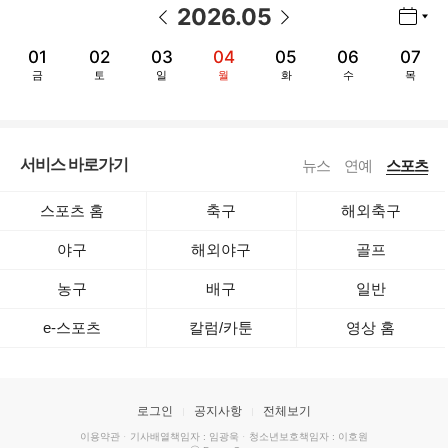
2026
.
05
년월 선택 열기/닫기
이전 날짜
다음 날짜
01
02
03
04
05
06
07
금
토
일
월
화
수
목
서비스 바로가기
뉴스
연예
스포츠
스포츠 홈
축구
해외축구
야구
해외야구
골프
농구
배구
일반
e-스포츠
칼럼/카툰
영상 홈
로그인
공지사항
전체보기
이용약관
·
기사배열책임자 : 임광욱
·
청소년보호책임자 : 이호원