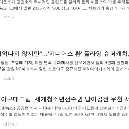
이온즈가 강민호의 역사적인 홈런포를 앞세워 한화 이글스의 거센 추격을 
즈파크에서 열린 2025 신한 SOL 뱅크 KBO리그 한화와의 홈경기에서 4
 wiz와 격차를 1경기로 벌렸다. 이날 경기의 주인공은 단연 강민호였다. 그는 
전
포모스
N=창원, 조형래 기자] 이틀 연속 슈퍼캐치를 선보이면서 팀의 4연패 탈출
7일 창원 NC파크에서 열린 프로야구 정규시즌 KIA 타이거즈와의 경기에서
적이었다. 일단 우승을 이끌었던 에이스 구창모가 복귀전을 치렀다. 상무
전
OSEN
18 야구대표팀, 세계청소년선수권 남아공전 우천
연합뉴스) 김경윤 기자 = 18세 이하(U-18) 야구 대표팀과 남아프리
 석수철 감독이 이끄는 대표팀은 7일 일본 오키나와현 나하시 셀룰러 스타
드컵 조별리그 A조 3차전 남아공전에서 3회초 공격까지 7개 안타와 5개
전
연합뉴스