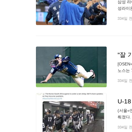
삼성 라
성라이온
위 kt
334일 
[OSE
노스는 
는 상징
334일 
U-
(서울=
뤄졌다.
야구 월
334일 