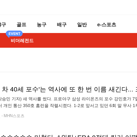
야구
골프
농구
배구
일반
e-스포츠
비더레전드
 박승민 기자) 새 역사를 썼다. 프로야구 삼성 라이온즈의 포수 강민호가
 개인 통산 350호 홈런을 작렬시켰다. 1-2로 앞서고 있던 6회 말 무사
장을 넘겼다. 이 홈런으로 시즌 12호 포를 때려냄과 동시에 개인 통
전
MHN스포츠