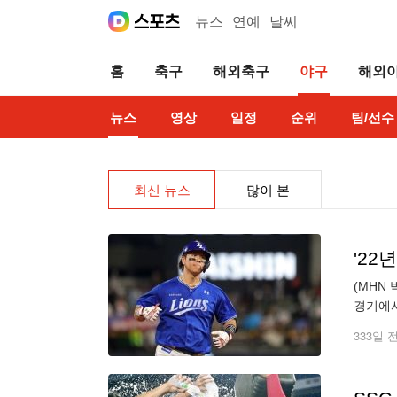
뉴스
연예
날씨
홈
축구
해외축구
야구
해외
뉴스
영상
일정
순위
팀/선수
최신 뉴스
많이 본
(MHN
경기에서
좌측 담
333일 