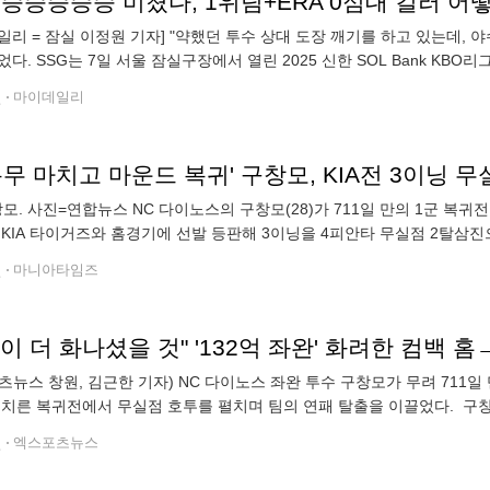
일리 = 잠실 이정원 기자] "약했던 투수 상대 도장 깨기를 하고 있는데, 
었다. SSG는 7일 서울 잠실구장에서 열린 2025 신한 SOL Bank KBO
내달렸다. SSG는 65승 58패 4무로 3위 자리를 굳건히 지
전
마이데일리
복무 마치고 마운드 복귀' 구창모, KIA전 3이닝 
창모. 사진=연합뉴스 NC 다이노스의 구창모(28)가 711일 만의 1군 복
 KIA 타이거즈와 홈경기에 선발 등판해 3이닝을 4피안타 무실점 2탈삼
현, 박찬호, 김선빈을 모두 뜬공으로 처리하며 삼자범퇴를 기록했다. 2회
전
마니아타임즈
츠뉴스 창원, 김근한 기자) NC 다이노스 좌완 투수 구창모가 무려 711일
 치른 복귀전에서 무실점 호투를 펼치며 팀의 연패 탈출을 이끌었다. 구창모
O리그 KIA 타이거즈전에 선발 등판해 3이닝 50구 4피안타 2탈삼진 무실점
전
엑스포츠뉴스