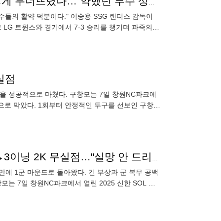
SSG 승승승승승 미쳤다, 1위팀+ERA 0점대 킬러 어떻게 무너뜨렸나…"약했던 투수 상대 도장깨기, 집중력+승부욕이 만들었다"
야수들의 활약 덕분이다." 이숭용 SSG 랜더스 감독이
리그 LG 트윈스와 경기에서 7-3 승리를 챙기며 파죽의 5
무실점
귀전을 성공적으로 마쳤다. 구창모는 7일 창원NC파크에
진으로 막았다. 1회부터 안정적인 투구를 선보인 구창모
에는 나성범
"팬들이 더 화나셨을 것" '132억 좌완' 화려한 컴백 홈→3이닝 2K 무실점…"실망 안 드리겠다" [창원 인터뷰]
 만에 1군 마운드로 돌아왔다. 긴 부상과 군 복무 공백
는 7일 창원NC파크에서 열린 2025 신한 SOL 뱅