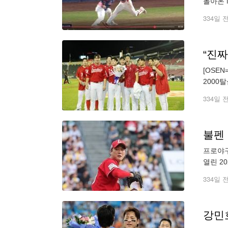
돌아온 
2사 후
334일 
[OSE
2000
으로 시
334일 
불펜 
프로야구
열린 2
키며 포
334일 
강민호