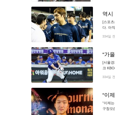
[스포츠
다. 아
는 7일
334일 
“가을
[서울경
크 KB
승차는 
334일 
“이제는
구창모(
홈 경기