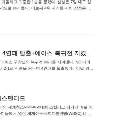
따돌리고 귀중한 1승을 챙겼다. 삼성은 7일 대구 삼
-3으로 승리했다. 이로써 4위 자리를 지킨 삼성은 5
2-
"잘 기억나지 않지만"…'지니어스 환' 플라잉 슈퍼캐치, 4연패 탈출+에이스 복귀전 지켰다 [오!쎈 창원]
과 에이스 구창모의 복귀전 승리를 지켜냈다. NC 다이
 2-1로 신승을 거두며 4연패를 탈출했다. 이날 경기
 전역
 서스펜디드
카공화국의 세계청소년선수권대회 조별리그 경기가 비로 미
디움에서 열린 세계야구소프트볼연맹(WBSC) U-18
 볼넷을 집중하