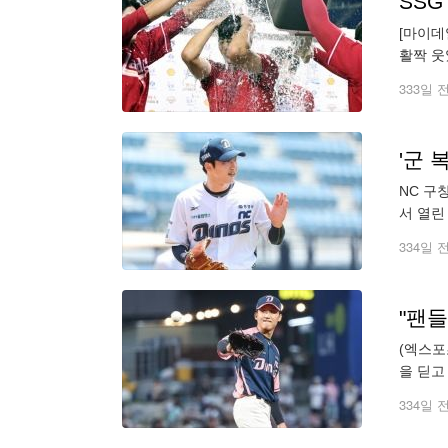
[마이데
활짝 웃
연승을 
333일 
'군 
NC 구
서 열린
는 윤도
334일 
(엑스포
을 딛고
크 KB
334일 