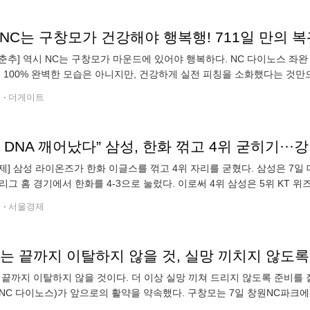
춘추] 역시 NC는 구창모가 마운드에 있어야 행복하다. NC 다이노스 좌완
직 100% 완벽한 모습은 아니지만, 건강하게 실전 피칭을 소화했다는 것
 창원NC파크에서 열린 KIA 타이거즈와의 홈 경기에서 선발 등판해 3이닝
전
더게이트
 DNA 깨어났다” 삼성, 한화 꺾고 4위 굳히기··
제] 삼성 라이온즈가 한화 이글스를 꺾고 4위 자리를 굳혔다. 삼성은 7일 
O리그 홈 경기에서 한화를 4-3으로 눌렀다. 이로써 4위 삼성은 5위 KT 
2경기를 유지했다. 승부를 결정지은 건 베테랑 강민호였다. 강민호는 2-1
전
서울경제
 끝까지 이탈하지 않을 것이다. 더 이상 실망 끼쳐 드리지 않도록 준비를 
NC 다이노스)가 앞으로의 활약을 약속했다. 구창모는 7일 창원NC파크에서
에 NC의 선발투수로 마운드에 올랐다. 구창모가 1군 경기에 등판한 것은 