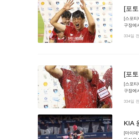
[포토
[스포티
구장에서
재배포 
334일 
[포토
[스포티
구장에서
재배포 
334일 
[마이데