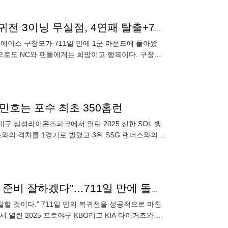
역시 NC는 구창모가 건강해야 행복행! 711일 만의 복귀전 3이닝 무실점, 4연패 탈출+7위 복귀 [스춘 리뷰]
 에이스 구창모가 711일 만에 1군 마운드에 돌아왔
만으로도 NC와 팬들에게는 희망이고 행복이다. 구창모
 동안 4피안타
·강민호는 포수 최초 350홈런
대구 삼성라이온즈파크에서 열린 2025 신한 SOL 뱅
위즈와의 격차를 1경기로 벌렸고 3위 SSG 랜더스와의
“이제는 끝까지 이탈하지 않을 것, 실망 끼치지 않도록 준비 잘하겠다”…711일 만에 돌아온 NC 구창모의 약속 [MK인터뷰]
잘할 것이다.” 711일 만의 복귀전을 성공적으로 마친
 열린 2025 프로야구 KBO리그 KIA 타이거즈와의
202