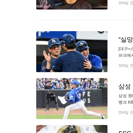
334일 
"실망
[대구=
파크에서
가 던지
334일 
삼성 
삼성 원
뱅크 K
드 마크
334일 