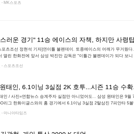
전
MK스포츠
스러운 경기" 11승 에이스의 자책, 하지만 사령탑
스포츠조선 정현석 기자]연이틀 불펜데이. 토종에이스의 어깨가 무거웠다.
 열린 한화전에 앞서 삼성 박진만 감독은 "이틀간 불펜데이가 되다 보니
니까 팀을 위해서 이닝을 좀 소화를 해줘야 되지 않을까 싶다"고 말했다. 
전
스포츠조선
원태인, 6.1이닝 3실점 2K 호투...시즌 11승 
태인 / 사진=연합뉴스 승계주자 실점만 아니었어도... 삼성 원태인은 9월 
BO리그 한화이글스와의 홈 경기에서 6.1이닝 3실점 2탈삼진 7피안타 5
인 탈삼진이 2개 밖에 없었던 것이 아쉬웠지만 맞혀잡는 피칭으로 한화 
전
마니아타임즈