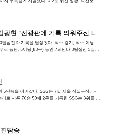
지 무득점에 시달렸다. 0-2로 뒤진 상황. 박찬호가
“진짜 상상도 못했다” LG 배려에 울컥한 2000탈삼진 김광현 “전광판에 기록 띄워주신 LG 구단에 감사하다”
000탈삼진 대기록을 달성했다. 최소 경기, 최소 이닝
로 등판, 5이닝(83구) 동안 7피안타 3탈삼진 3실점
건
 5연승을 이어갔다. SSG는 7일 서울 잠실구장에서
승리로 시즌 70승 59패 2무를 기록한 SSG는 3위를 지
3 진땀승