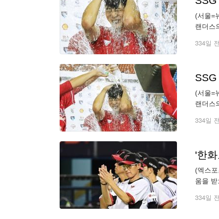
SSG
(서울=
랜더스의
스 구단 
334일 
SSG
(서울=
랜더스의
스 구단 
334일 
(엑스포
움을 받
KBO리
334일 