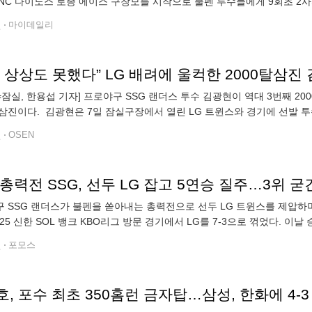
NC 다이노스 토종 에이스 구창모를 시작으로 불펜 투수들에게 9회초 2사까
 NC 마무리 류진욱을 상대로 좌월 솔로포를 터트렸다. 김선빈이 볼넷을
전
마이데일리
N=잠실, 한용섭 기자] 프로야구 SSG 랜더스 투수 김광현이 역대 3번째 2
탈삼진이다. 김광현은 7일 잠실구장에서 열린 LG 트윈스와 경기에 선발 투수
즌 8승째를 기록했다. SSG는 7-3으로 승리하며 5연승을 달렸다.
전
OSEN
총력전 SSG, 선두 LG 잡고 5연승 질주…3위 굳
 SSG 랜더스가 불펜을 쏟아내는 총력전으로 선두 LG 트윈스를 제압하며
025 신한 SOL 뱅크 KBO리그 방문 경기에서 LG를 7-3으로 꺾었다. 이날 
스트시즌 진출 가능성을 한층 높였다. 경기 초반부터 SSG의 방망이가
전
포모스
, 포수 최초 350홈런 금자탑…삼성, 한화에 4-