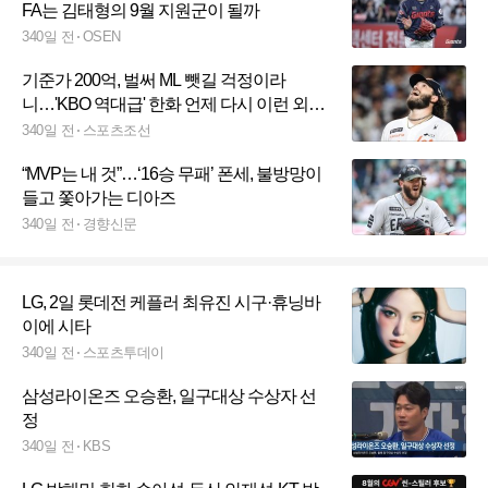
FA는 김태형의 9월 지원군이 될까
340일 전
OSEN
기준가 200억, 벌써 ML 뺏길 걱정이라
니…'KBO 역대급' 한화 언제 다시 이런 외국
인 품을까
340일 전
스포츠조선
“MVP는 내 것”…‘16승 무패’ 폰세, 불방망이
들고 쫓아가는 디아즈
340일 전
경향신문
LG, 2일 롯데전 케플러 최유진 시구·휴닝바
이에 시타
340일 전
스포츠투데이
삼성라이온즈 오승환, 일구대상 수상자 선
정
340일 전
KBS