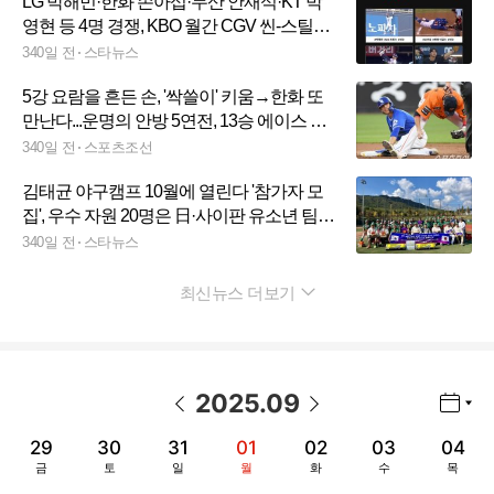
LG 박해민·한화 손아섭·두산 안재석·KT 박
영현 등 4명 경쟁, KBO 월간 CGV 씬-스틸러
상 8월 수상자 누구?
340일 전
스타뉴스
5강 요람을 흔든 손, '싹쓸이' 키움→한화 또
만난다...운명의 안방 5연전, 13승 에이스 부
재가 변수
340일 전
스포츠조선
김태균 야구캠프 10월에 열린다 '참가자 모
집', 우수 자원 20명은 日·사이판 유소년 팀과
국제 교류전 참가
340일 전
스타뉴스
최신뉴스 더보기
펼치기
2025
.
09
년월 선택 열기/닫기
이전 날짜
다음 날짜
29
30
31
01
02
03
04
금
토
일
월
화
수
목