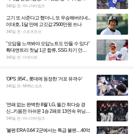
출 열쇠
340일 전
마니아타임즈
고기 또 사준다고 했더니, 또 우승해버리네...
이대호, 1달 만에 고깃값 2500만원 쓰나
340일 전
스포츠조선
"오답을 느껴봐야 오답노트도 만들 수 있다"
확대엔트리 첫날 1군 합류, SSG 차기 안방
마님의 남다른 목표 [스춘 유망주]
340일 전
더게이트
'OPS .954'... 롯데에 등장한 '거포 유격수'
340일 전
MHN스포츠
'연패 없는 완벽한 8월' LG, 월간 최다승 경
신...키움전 아쉬운 1승 2패로 13연속 위닝시
리즈 끝
340일 전
마니아타임즈
'불펜 ERA 0.64' 2군에서는 특급 불펜…40억