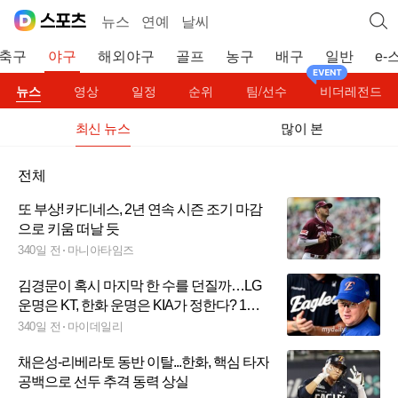
뉴스
연예
날씨
축구
야구
해외야구
골프
농구
배구
일반
e-
뉴스
영상
일정
순위
팀/선수
비더레전드
최신 뉴스
많이 본
전체
또 부상! 카디네스, 2년 연속 시즌 조기 마감
으로 키움 떠날 듯
340일 전
마니아타임즈
김경문이 혹시 마지막 한 수를 던질까…LG
운명은 KT, 한화 운명은 KIA가 정한다? 1위
싸움 진짜 끝났나
340일 전
마이데일리
채은성-리베라토 동반 이탈...한화, 핵심 타자
공백으로 선두 추격 동력 상실