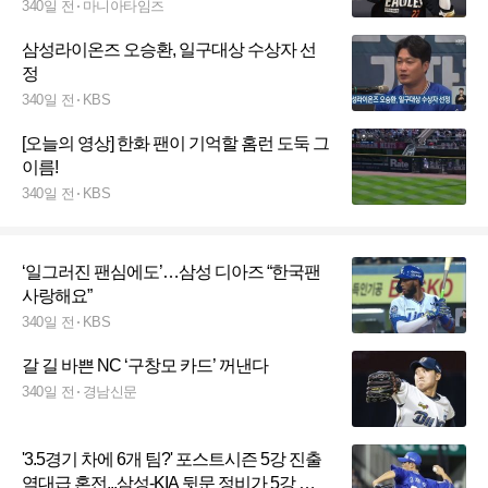
340일 전
마니아타임즈
삼성라이온즈 오승환, 일구대상 수상자 선
정
340일 전
KBS
[오늘의 영상] 한화 팬이 기억할 홈런 도둑 그
이름!
340일 전
KBS
‘일그러진 팬심에도’…삼성 디아즈 “한국팬
사랑해요”
340일 전
KBS
갈 길 바쁜 NC ‘구창모 카드’ 꺼낸다
340일 전
경남신문
'3.5경기 차에 6개 팀?' 포스트시즌 5강 진출
역대급 혼전...삼성-KIA 뒷문 정비가 5강 진