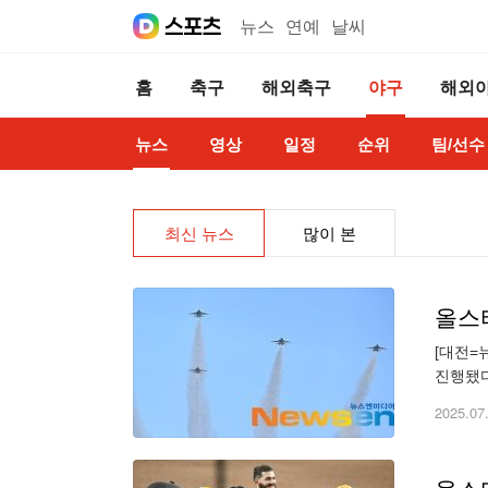
뉴스
연예
날씨
홈
축구
해외축구
야구
해외
뉴스
영상
일정
순위
팀/선수
최신 뉴스
많이 본
올스
[대전=
진행됐다
료 new
2025.07