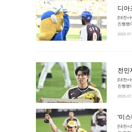
디아즈
[대전=
진행됐다
newse
2025.07
전민
[대전=
진행됐다
유용주 y
2025.07
'미스
[대전=