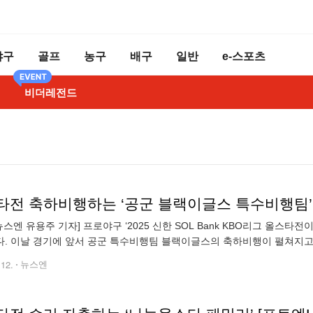
야구
골프
농구
배구
일반
e-스포츠
비더레전드
타전 축하비행하는 ‘공군 블랙이글스 특수비행팀’ 
뉴스엔 유용주 기자] 프로야구 ‘2025 신한 SOL Bank KBO리그 올스
. 이날 경기에 앞서 공군 특수비행팀 블랙이글스의 축하비행이 펼쳐지고 있
sen@newsen.com copyrightⓒ 뉴스엔. 무단전재 & 재배포
.12.
뉴스엔