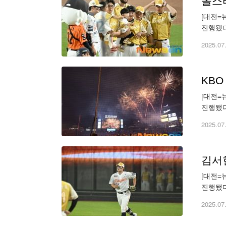
올스
[대전=
진행됐다
스엔 유용
2025.07
KB
[대전=
진행됐다
기사제보 
2025.07
김서
[대전=
진행됐다.
스엔. 
2025.07