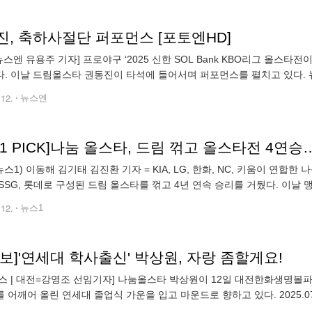
진, 축하사절단 퍼포먼스 [포토엔HD]
뉴스엔 유용주 기자] 프로야구 ‘2025 신한 SOL Bank KBO리그 올스
. 이날 드림올스타 권동진이 타석에 들어서며 퍼포먼스를 펼치고 있다. 뉴
n@newsen.com copyrightⓒ 뉴스엔. 무단전재 & 재배포 금지
.12.
뉴스엔
1 PICK]나눔 올스타, 드림 꺾고 올스타전 4연
뉴스1) 이동해 김기태 김진환 기자 = KIA, LG, 한화, NC, 키움이 연합
T, SSG, 롯데로 구성된 드림 올스타를 꺾고 4년 연속 승리를 거뒀다. 이날
 환호를 받았다. 나눔 올스타는 12일 대전 한화생명 이글
.12.
뉴스1
보]'연세대 학사출신' 박상원, 자랑 좀할게요!
스 | 대전=강영조 선임기자] 나눔올스타 박상원이 12일 대전한화생명볼파
깨어 올린 연세대 졸업식 가운을 입고 마운드로 향하고 있다. 2025.07.12. 대전=강영조 선임기자
talks@mtstarnews.com