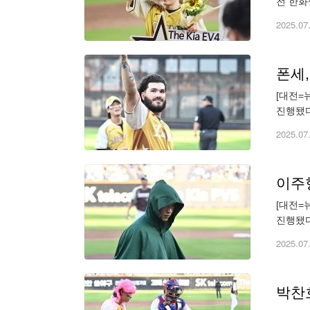
전 한화
4타수 
2025.07
폰세,
[대전=
진행됐다
copyr
2025.07
이주형
[대전=
진행됐다
newse
2025.07
박찬호