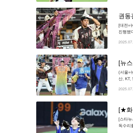
권동
[대전=
진행됐다
newse
2025.07
[뉴스
(서울=
산, K
들의 큰
2025.07
[★화
[스타뉴
독수리를 어
camera