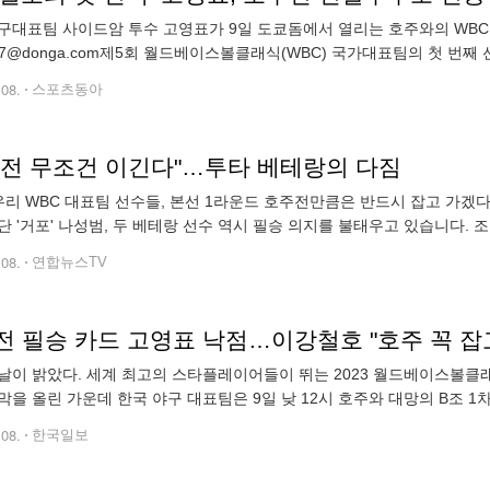
구대표팀 사이드암 투수 고영표가 9일 도쿄돔에서 열리는 호주와의 WBC 
1147@donga.com제5회 월드베이스볼클래식(WBC) 국가대표팀의 첫 번째 선
일 호주전 선발투수로 나선다”고 밝혔다. 이강철 대표팀 감독은 일본 도쿄
.08.
스포츠동아
주전 무조건 이긴다"…투타 베테랑의 다짐
 우리 WBC 대표팀 선수들, 본선 1라운드 호주전만큼은 반드시 잡고 가
단 '거포' 나성범, 두 베테랑 선수 역시 필승 의지를 불태우고 있습니다. 
큰형' 역할을 하는 양현종은 본선 1차전 상대인 호주팀의 전력을 세밀하게
.08.
연합뉴스TV
전 필승 카드 고영표 낙점…이강철호 "호주 꼭 잡고
날이 밝았다. 세계 최고의 스타플레이어들이 뛰는 2023 월드베이스볼클래식
막을 올린 가운데 한국 야구 대표팀은 9일 낮 12시 호주와 대망의 B조 
표(KT)다. 고영표는 호주 타자들에게 생소한 언더핸드 유형인데다가, 대
.08.
한국일보