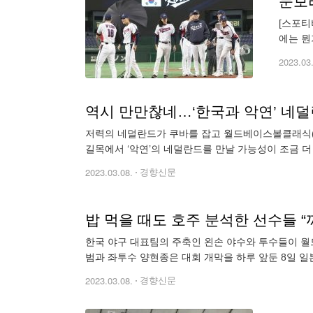
눈보
[스포티
에는 뭔
이 잘 
2023.03
역시 만만찮네…‘한국과 악연’ 네덜
저력의 네덜란드가 쿠바를 잡고 월드베이스볼클래식(W
길목에서 ‘악연’의 네덜란드를 만날 가능성이 조금 더 
구
2023.03.08.
경향신문
밥 먹을 때도 호주 분석한 선수들 “
한국 야구 대표팀의 주축인 왼손 야수와 투수들이 월
범과 좌투수 양현종은 대회 개막을 하루 앞둔 8일 
호주전 전력
2023.03.08.
경향신문