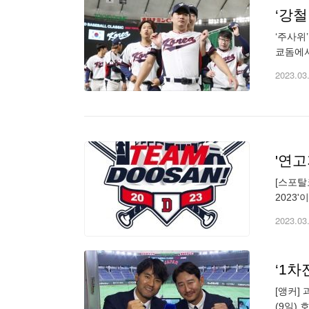
‘강철
‘주사위
쿄돔에서
다. 호
2023.03
'연고
[스포탈
2023
도전한다
2023.03
‘1차
[앵커]
(9일)