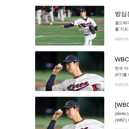
방심
월드베이
를 치르
출하려면
2023.03
WBC
한국 야
(KT)
터 호주
2023.03
[WB
(MHN
(WBC
점 3.