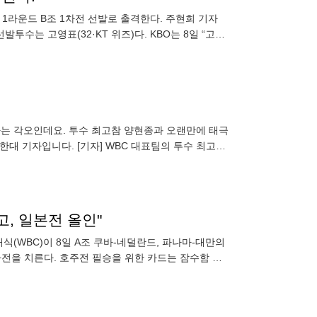
1라운드 B조 1차전 선발로 출격한다. 주현희 기자
발투수는 고영표(32·KT 위즈)다. KBO는 8일 “고영
겠다는 각오인데요. 투수 최고참 양현종과 오랜만에 태극
조한대 기자입니다. [기자] WBC 대표팀의 투수 최고참
 분석
, 일본전 올인"
(WBC)이 8일 A조 쿠바-네덜란드, 파나마-대만의
1차전을 치른다. 호주전 필승을 위한 카드는 잠수함 투
표팀 투수