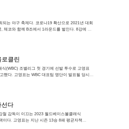
최되는 야구 축제다. 코로나19 확산으로 2021년 대회
국, 체코와 함께 B조에서 1라운드를 벌인다. 8강에 진
 올로클린
래식(WBC) 조별리그 첫 경기에 선발 투수로 고영표
예고했다. 고영표는 WBC 대표팀 명단이 발표될 당시부
 평균자책
나선다
"이강철 감독이 이끄는 2023 월드베이스볼클래식
택이다. 고영표는 지난 시즌 13승 8패 평균자책
고 있다