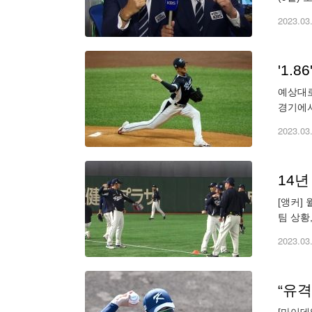
차전에서
2023.03
'1.
예상대로
경기에서
다. 예
2023.03
14년
[앵커]
팀 상황
드 베이
2023.03
“유격