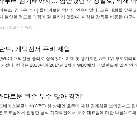
라부터 김기태까지… 험난했던 이강철호, 악재 
비뉴스=김태우 기자] 돌이켜보면 악재의 연속이었다. 모든 대회를 앞두고 
가 불안할 정도로 과정이 잘 풀리지 않았다. 이강철 감독을 비롯한 야
따라주지 않았다. 소집부터 날씨가 문제였다. “그래도 대표팀 선수들이 모
.08.
스포티비뉴스
란드, 개막전서 쿠바 제압
BC) 개막전을 승리로 장식했다. 이제 첫 경기지만 A조 1위 후보끼리의
커졌다. 한국은 2013년과 2017년 2차례 WBC에서 네덜란드에 밀려 
까다로운 왼손 투수 많아 경계”
드베이스볼클래식(WBC) 첫 상대인 호주에 대한 경계심을 보이면서도 팀
일본 도쿄돔에서 진행한 공식 기자회견에서 호주 대표팀에 대한 나름대로의