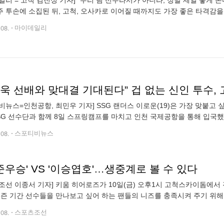
일리 = 고척 김진성 기자] “우리 팀 선수라서가 아니라, 정말 제일 좋게 본
 투손에 소집된 뒤, 고척, 오사카로 이어질 때까지도 가장 좋은 타격감을
오사카로 이어진 연습경기 7경기 중 6경기서 타석에 들어서서 18타수 12
.08.
마이데일리
욱 선배와 맞대결 기대된다” 겁 없는 신인 투수,
비뉴스=인천공항, 최민우 기자] SSG 랜더스 이로운(19)은 가장 맞붙고 
SG 선수단과 함께 8일 스프링캠프를 마치고 인천 국제공항을 통해 입국했
VP로 선정될 정도로, 좋은 활약을 펼쳤다. 이로운은 1군 엔트리 진입을 
.08.
스포티비뉴스
 준우승' VS '이승엽호'…생중계로 볼 수 있다
조선 이종서 기자] 키움 히어로즈가 10일(금) 오후1시 고척스카이돔에
시즌 기간 선수들을 만나보고 싶어 하는 팬들의 니즈를 충족시켜 주기 위
브를 통해 시청할 수 있다. 팬들에게 다양한 정보를 제공하기 위해 운영팀
.08.
스포츠조선