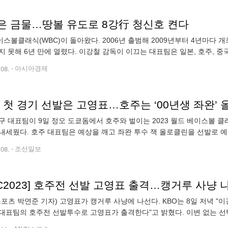
은 금물…땅볼 유도로 8강行 청신호 켠다
스볼클래식(WBC)이 돌아왔다. 2006년 출범해 2009년부터 4년마다 개
지 못해 6년 만에 열렸다. 이강철 감독이 이끄는 대표팀은 일본, 호주, 중
 상위 1, 2위 이상의 성적이 필요하다. 첫 상대는 호주다. 9일 정오에
.08.
아시아경제
 첫 경기 선발은 고영표…호주는 ‘00년생 좌완’
구 대표팀이 9일 정오 도쿄돔에서 호주와 벌이는 2023 월드 베이스볼 클
를 내세웠다. 호주 대표팀은 예상을 깨고 좌완 투수 잭 올로클린을 선발로 
전 선발 유력 후보로 거론됐다. 그는 지난 시즌 KBO 리그에서 13승 8패
.08.
조선일보
C2023] 호주전 선발 고영표 출격…캥거루 사냥 
스포츠 박연준 기자) 고영표가 캥거루 사냥에 나선다. KBO는 8일 저녁 
) 대표팀의 호주전 선발투수로 고영표가 출격한다"고 밝혔다. 이변 없는 선
26 156탈삼진을 마크, 명실상부 대한민국 최고의 사이드암 투수로 자리하