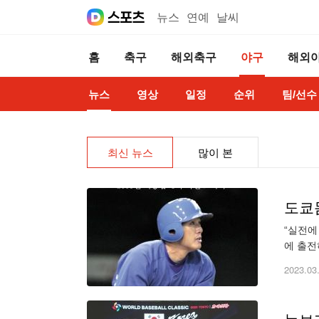
뉴스
연예
날씨
홈
축구
해외축구
야구
해외
뉴스
영상
일정
순위
팀/선수
최신 뉴스
많이 본
도쿄돔
“실전에
에 출전
대해 이
2023.03