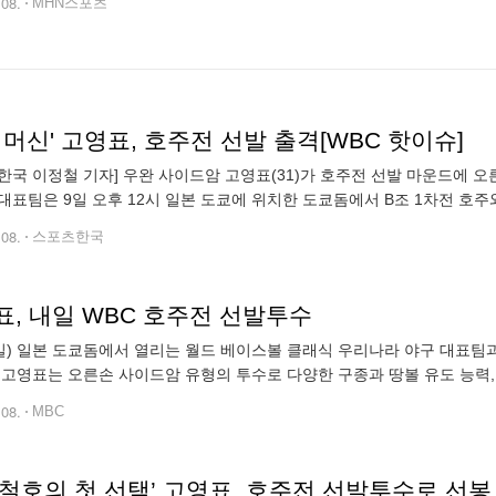
.08.
MHN스포츠
 머신' 고영표, 호주전 선발 출격[WBC 핫이슈]
한국 이정철 기자] 우완 사이드암 고영표(31)가 호주전 선발 마운드에 
) 대표팀은 9일 오후 12시 일본 도쿄에 위치한 도쿄돔에서 B조 1차전 
표를 낙점했다. 고영표는 군 제대 후 2021시즌 11승6패 1홀드 평균자책
.08.
스포츠한국
표, 내일 WBC 호주전 선발투수
일) 일본 도쿄돔에서 열리는 월드 베이스볼 클래식 우리나라 야구 대표팀
 고영표는 오른손 사이드암 유형의 투수로 다양한 구종과 땅볼 유도 능력, 
내줄 정도로 뛰어난 제구력이 장점이라는 평가를 받고 있습니다. 내일 우
.08.
MBC
철호의 첫 선택’ 고영표, 호주전 선발투수로 선봉