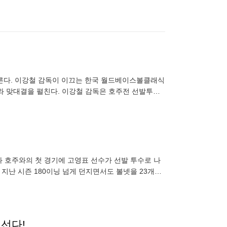
오른다. 이강철 감독이 이끄는 한국 월드베이스볼클래식
호주와 맞대결을 펼친다. 이강철 감독은 호주전 선발투수
점
과 호주와의 첫 경기에 고영표 선수가 선발 투수로 나
지난 시즌 180이닝 넘게 던지면서도 볼넷을 23개밖
리나라와 상대할 호
 선다!