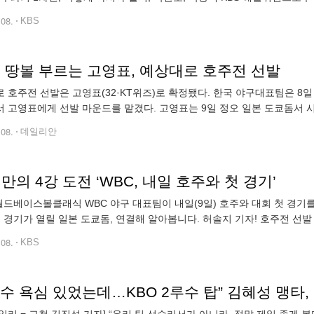
 복병 네덜란드에게 치욕적인 완봉패를 당했던 일명 '타이중 참사'. 4
.08.
KBS
86' 땅볼 부르는 고영표, 예상대로 호주전 선발
 호주전 선발은 고영표(32·KT위즈)로 확정됐다. 한국 야구대표팀은 8일 ‘
 고영표에게 선발 마운드를 맡겼다. 고영표는 9일 정오 일본 도쿄돔서 시
상대로다. 1라운드에서 각 조 2위까지 8강에 진출한다. 강력한 우승후보 
.08.
데일리안
 만의 4강 도전 ‘WBC, 내일 호주와 첫 경기’
 월드베이스볼클래식 WBC 야구 대표팀이 내일(9일) 호주와 대회 첫 경기를
, 경기가 열릴 일본 도쿄돔, 연결해 알아봅니다. 허솔지 기자! 호주전 선발
스볼 클래식 경기가 열릴 일본 도쿄돔에 나와 있습니다. 내일 우리 대표
.08.
KBS
수 욕심 있었는데…KBO 2루수 탑” 김혜성 맹타,