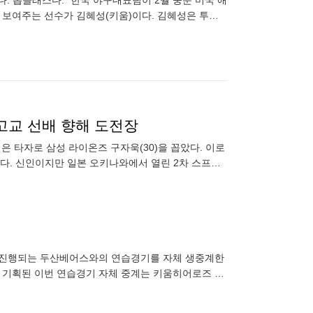
다. 톱클래스다.” 한국 야구대표팀이 2월 중순 미국 애
 보여주는 선수가 김혜성(키움)이다. 김혜성은 투손,
안타
 고교 선배 향해 도전장
싶은 타자로 삼성 라이온즈 구자욱(30)을 꼽았다. 이로
다. 신인이지만 일본 오키나와에서 열린 2차 스프링
목표로
서 진행되는 두산베어스와의 연습경기를 자체 생중계한
해 기획된 이번 연습경기 자체 중계는 키움히어로즈 공
, 전력분