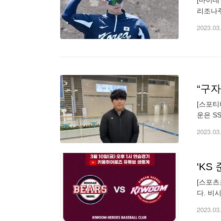
[마이데
리조나주
고척, 
2023.03
“구자
[스포티
운은 S
캠프 M
2023.03
'KS
[스포츠
다. 비
식 유튜
2023.03