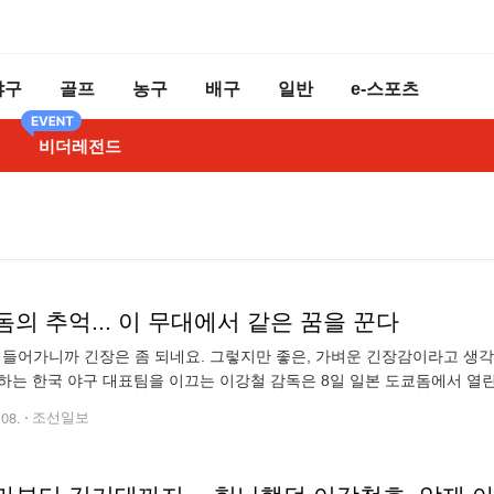
야구
골프
농구
배구
일반
e-스포츠
비더레전드
의 추억... 이 무대에서 같은 꿈을 꾼다
 들어가니까 긴장은 좀 되네요. 그렇지만 좋은, 가벼운 긴장감이라고 생각하고
하는 한국 야구 대표팀을 이끄는 이강철 감독은 8일 일본 도쿄돔에서 열린
같이 답했다. 사흘 전 오사카 훈련장에서 “긴장감은 덜하다. 저쪽(도쿄돔
.08.
조선일보