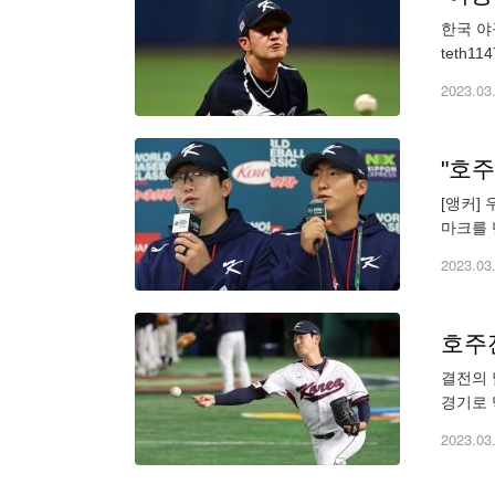
한국 야
teth
표가 9
2023.03
"호
[앵커]
마크를 
으로 '
2023.03
호주
결전의 
경기로 
수 고영
2023.03