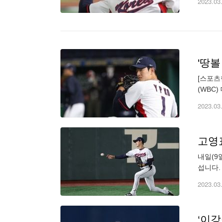
2023.03
'땅볼
[스포츠
(WBC
로 고영
2023.03
고영
내일(9
섭니다.
에 안 
2023.03
‘이강