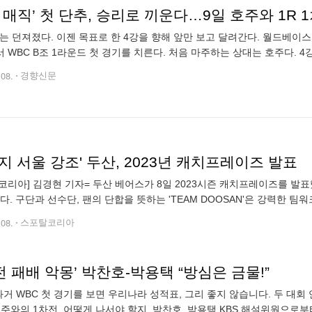
 매직’ 첫 단추, 승리로 끼운다…9일 호주와 1R 
’는 던져졌다. 이젠 목표로 한 4강을 향해 앞만 보고 달려간다. 월드베이스
 WBC B조 1라운드 첫 경기를 치른다. 처음 마주하는 상대는 호주다. 
주, 일본, 중국, 체코와 함께 B조에 속한 한국이 호주를 꺾으면 조 2위까지 
.08.
경향신문
지 서울 강조' 두산, 2023년 캐치프레이즈 발표
코리아] 김경현 기자= 두산 베어스가 8일 2023시즌 캐치프레이즈를 발표했
'이다. 구단과 선수단, 팬의 단합을 뜻하는 'TEAM DOOSAN'은 강력한 팀
는 강력한 의지를 담았다. 엠블럼 디자인은 홈구장인 잠실야구장은 물론
.08.
스포탈코리아
전 패배 악몽’ 박찬호-박용택 “방심은 금물!”
 과거 WBC 첫 경기를 보면 우리나라 성적표, 그리 좋지 않습니다. 두 대
 호주와의 1차전, 어떻게 나서야 할지, 박찬호, 박용택 KBS 해설위원으로부터