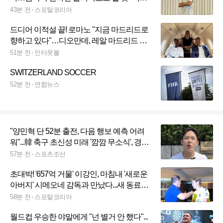
미드필더→주전 풀백 변신, 성공한 이유 있
43분 전
스포탈코리아
었네
드디어 이적설 끝! 로마노 "지금 마드리드로
향하고 있다"…디오만데, 레알 마드리드 이
적 초읽기
51분 전
인터풋볼
SWITZERLAND SOCCER
52분 전
연합뉴스
"양민혁 단 52분 출전, 다음 행보 예측 어려
워"...韓 축구 초신성 미래 '깜깜 무소식', 경쟁
자만 앞서 나간다 "분데스리가 임대 이적 임
57분 전
스포츠조선
박"
초대박! '657억 거물' 이강인, 마침내 '새로운
아버지' 시메오네 감독과 만났다...새 동료들
과 만남의 기대감, '국내서 데뷔전 유력'
58분 전
스포탈코리아
월드컵 우승한 야말에게 "넌 별거 안 했다"...