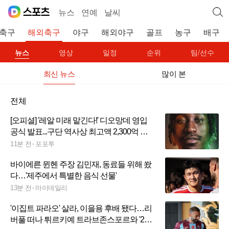
뉴스
연예
날씨
축구
해외축구
야구
해외야구
골프
농구
배구
뉴스
영상
일정
순위
팀/선수
최신 뉴스
많이 본
전체
[오피셜] '레알 미래 맡긴다!' 디오망데 영입
공식 발표...구단 역사상 최고액 2,300억 투
자한 19세 초신성
11분 전
포포투
바이에른 뮌헨 주장 김민재, 동료들 위해 쐈
다…'제주에서 특별한 음식 선물'
13분 전
마이데일리
'이집트 파라오' 살라, 이을용 후배 됐다…리
버풀 떠나 튀르키예 트라브존스포르와 '2년