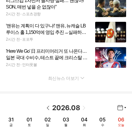
리그스컵 1차전서 골사냥 실패…“괜찮아!
SON, 매번 넣을 순 없잖아”
2시간 전
스포츠경향
'맨유는 계획이 다 있구나!' 맨유, 뉴캐슬 LB
루이스 홀 1,150억에 영입 추진→실패하면
美 월드컵 스타에게로
2시간 전
포포투
'Here We Go' 日 프리미어리거 또 나온다…
일본 국대 수비수, 테스트 끝에 크리스탈 팰
리스 입단 임박
2시간 전
인터풋볼
최신뉴스 더보기
펼치기
2026
.
08
년월 선택 열기/닫기
이전 날짜
다음 날짜
31
01
02
03
04
05
06
금
토
일
월
화
수
오늘