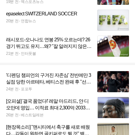
계약' [오피셜]
19분 전
엑스포츠뉴스
epaselect SWITZERLAND SOCCER
20분 전
연합뉴스
래시포드-오나나도 연봉 25% 오르는데? 26
경기 뛰고도 유지…왜? "잘 알려지지 않은
조항 때문"
21분 전
인터풋볼
'디펜딩 챔피언의 구겨진 자존심' 전반에만 3
실점 당한 아르테타, 베티스전 완패 후 "선수
들이 격분했다"
24분 전
포포투
[오피셜] '결국 품었다!' 레알 마드리드, 얀 디
오만데 영입… 이적료 최대 2,300억·2033년
까지 계약
26분 전
베스트일레븐
[현장목소리] "맨시티에서 축구를 새로 배웠
다…감독이 원하면 골키퍼로도 뛸 것" 백업