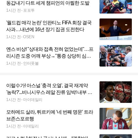
동갑내기 다트 세계 챔피언의 아찔한 도발
1시간 전
포포투
'월드컵 매각 논란' 인판티노 FIFA 회장 결국
사과…내년에 16년 장기 집권 도전한다
1시간 전
OSEN
옌스 비상! "상대와 접촉 전혀 없었는데"…프
리시즌 도중 어깨 부상→"통증 상당히 심해
보여"
1시간 전
인터풋볼
이럴수가! 아스널 '충격 오열', 결국 재계약
'농락?'...비니시우스 레알 잔류 임박! 내부 전
문가 컨펌 "새 계약 완전 합의"→연봉 '360억'
1시간 전
마이데일리
초대박!
모하메드 살라, 튀르키예 ‘네 번째 명문’ 트라
브존스포르행
1시간 전
이데일리