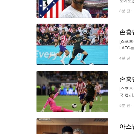
로메로는
했고, 
3분 전
손흥민
[스포츠
LAFC
페이즈 
4분 전
[스포츠
국 캘리
그스컵 
5분 전