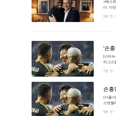
<베스트
다. 다
적으로 
5분 전
[스타뉴
리그스컵
끝에 극
7분 전
손흥
(서울=
스앤젤레
전해 공
9분 전