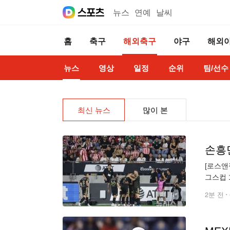
뉴스
연예
날씨
홈
축구
해외축구
야구
해외
뉴스
영상
일정
순위
팀/선수
최신 뉴스
많이 본
손흥
[로스앤
그스컵 
며 공격
2분 전