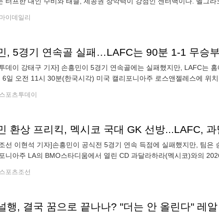
 터프한 대인 수비와 태클, 제공권 장악력이 강점인 센터백이다. 벨그라노
유벤투스와 아탈란타를 거쳐 2021-22시즌 임대로 토트넘에 합류했다. 곧
마이데일리
, 5경기 연속골 실패…LAFC는 90분 1-1 무승
투데이 강태구 기자] 손흥민이 5경기 연속골에는 실패했지만, LAFC는 
는 6일 오전 11시 30분(한국시각) 미국 캘리포니아주 로스앤젤레스에 위
1차전에서 과달라하라와 1-1로 승부를 가리지 못한 뒤 승부차기 끝에 5-
스포츠투데이
조선 이현석 기자]손흥민이 공식전 5경기 연속 득점에 실패했지만, 팀은 승
포니아주 LA의 BMO스타디움에서 열린 CD 과달라하라(멕시코)와의 202
리그 페이즈는 무승부에서 그치지 않는다. 곧바로 승부차기에 돌입한다
스포츠조선