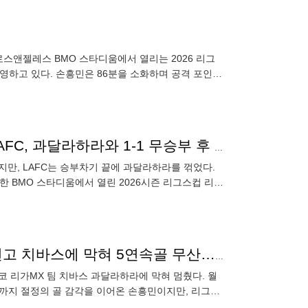
 로스앤젤레스 BMO 스타디움에서 열리는 2026 리그
영하고 있다. 손흥민은 86분을 소화하며 공격 포인트
[리그스컵 REVIEW] 손흥민 '5경기 연속골'은 무산...LAFC, 과달라하라와 1-1 무승부 후 승부차기 끝 승리
지만, LAFC는 승부차기 끝에 과달라하라를 꺾었다.
치한 BMO 스타디움에서 열린 2026시즌 리그스컵 리그
뒀다.
멕시코 저주? 손흥민, 월드컵 악몽 안긴 과달라하라 연고 치바스에 막혀 5연속골 무산…LAFC는 승부차기 끝 웃음→승점2 챙겼다
 리가MX 팀 치바스 과달라하라에 막혀 멈췄다. 월
까지 절정의 골 감각을 이어온 손흥민이지만, 리그스
리포니아주 로스앤젤레스