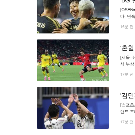
[OSE
다. 연
캘리포니
16분 전
'혼
[서울=
서 부상
FC 로
17분 전
[스포츠
랜드 프
도미야스
17분 전