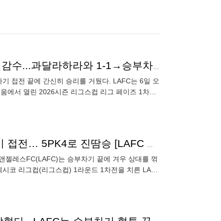
[lc.review] '손흥민 침묵+승부차기 전 교체' LAFC 십년감수...과달라하라와 1-1→승부차기 5-4 승리
기 접전 끝에 간신히 승리를 거뒀다. LAFC는 6일 오
움에서 열린 2026시즌 리그스컵 리그 페이즈 1차전
'손흥민 86분 침묵' LAFC, 부앙가 선제골에도 승부차기 접전… 5PK4로 진땀승 [LAFC 리뷰]
젤레스FC(LAFC)는 승부차기 끝에 겨우 상대를 꺾
국·멕시코 리그컵(리그스컵) 1라운드 1차전을 치른 LAFC