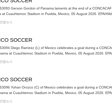
ICO SOCCER
53093 Gerson Gordon of Panama laments at the end of a CONCACAF
Panama at Cuauhtemoc Stad
연합뉴스
ICO SOCCER
53094 Diego Ramirez (L) of Mexico celebrates a goal during a CON
and Panama at Cuauht
연합뉴스
ICO SOCCER
53096 Yohan Orozco (C) of Mexico celebrates a goal during a CONC
and Panama at Cuau
연합뉴스