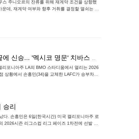
우스 주니오르의 잔류를 위해 재계약 조건을 상향했
가운데, 재계약 여부와 향후 거취를 결정할 열쇠는 전
레알 마드리
'손흥민 86분→아쉬운 무득점 침묵' LAFC, 승부차기 끝에 신승... '멕시코 명문' 치바스 격파
 캘리포니아주 LA의 BMO 스타디움에서 열리는 2026
점 상황에서 손흥민(34)을 교체한 LAFC가 승부차기
기 승리
끝났다. 손흥민은 6일(한국시간) 미국 캘리포니아주 로
의 2026시즌 리그스컵 리그 페이즈 1차전에 선발 출
분 동