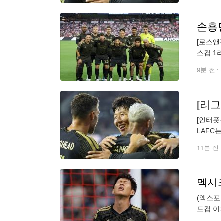
손흥민
[로스앤
스컵 1
를 올리
9분 전
[인터풋
LAFC
페이즈 
11분 전
(엑스포
드컵 이
컵 첫 