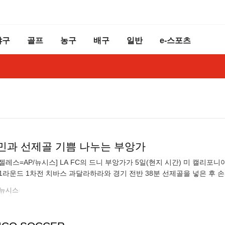
야구
골프
농구
배구
일반
e-스포츠
민과 선제골 기쁨 나누는 부앙가
젤레스=AP/뉴시스] LA FC의 드니 부앙가가 5일(현지 시간) 미 캘리포니
1라운드 1차전 치바스 과달라하라와 경기 전반 38분 선제골을 넣은 후 
 포인트를 올리지 못했고, LA FC는 1-1 무승부를 기록해 승부차기 끝에
뉴시스