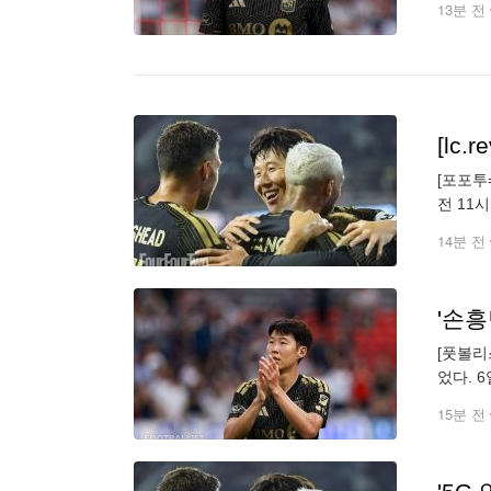
13분 전
[포포투
전 11
에서 과
14분 전
[풋볼리
었다. 
가 CD
15분 전