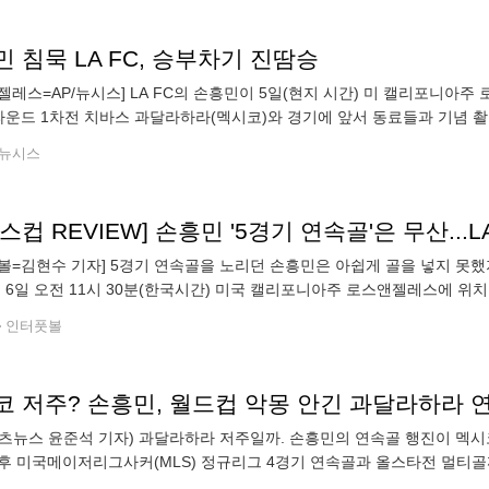
 침묵 LA FC, 승부차기 진땀승
젤레스=AP/뉴시스] LA FC의 손흥민이 5일(현지 시간) 미 캘리포니아주
라운드 1차전 치바스 과달라하라(멕시코)와 경기에 앞서 동료들과 기념 촬
지 못했고, LA FC는 1-1 무승부를 기록해 승부차기 끝에 5PK4로 승리했
뉴시스
볼=김현수 기자] 5경기 연속골을 노리던 손흥민은 아쉽게 골을 넣지 못했
는 6일 오전 11시 30분(한국시간) 미국 캘리포니아주 로스앤젤레스에 위
1차전에서 과달라하라와 1-1로 비겼는데 승부차기에서 이기며 승리를 거
인터풋볼
츠뉴스 윤준석 기자) 과달라하라 저주일까. 손흥민의 연속골 행진이 멕시코
후 미국메이저리그사커(MLS) 정규리그 4경기 연속골과 올스타전 멀티골
경기에서는 끝내 골맛을 보지 못했다. LAFC는 6일(한국시간) 미국 캘