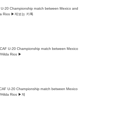
 U-20 Championship match between Mexico and
ium in Puebla, Mexico, 05 August 2026. EPA/Hilda Rios ▶제보는 카톡
CACAF U-20 Championship match between Mexico
emoc Stadium in Puebla, Mexico, 05 August 2026. EPA/Hilda Rios ▶
ACAF U-20 Championship match between Mexico
htemoc Stadium in Puebla, Mexico, 05 August 2026. EPA/Hilda Rios ▶제