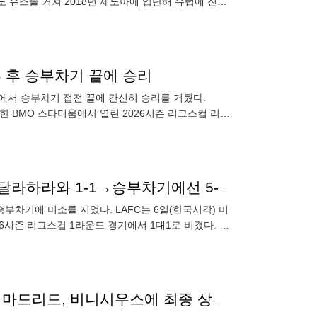
 유스를 거쳐 2018년 제노아에 입단해 유럽에 진출
바로 토트넘
부 후 승부차기 끝에 승리
홈에서 승부차기 접전 끝에 간신히 승리를 거뒀다.
치한 BMO 스타디움에서 열린 2026시즌 리그스컵 리그
4로 승리했
손흥민 환상 프리킥, 멕시코 국대 GK 선방...LAFC, 과달라하라와 1-1→승부차기에선 5-4 승리+승점 2점 획득[리그스컵]
부차기에 미소를 지었다. LAFC는 6일(한국시각) 미
6시즌 리그스컵 1라운드 경기에서 1대1로 비겼다. 리
아스널행, 결국 꿈으로 끝나나? "더는 안 올린다" 레알 마드리드, 비니시우스에 최종 상향 재계약안 제시… 모리뉴도 직접 설득→ 선수 결정만 남았다