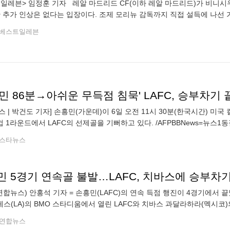
일레븐> 임정훈 기자 레알 마드리드 CF(이하 레알 마드리드)가 비니시
만 추가 인상은 없다는 입장이다. 조제 모리뉴 감독까지 직접 설득에 나선 
비니시우스에게 넘어갔다. 스페인 매체 <아스>는 6일(이하 한국 시간) "
베스트일레븐
스 | 박건도 기자] 손흥민(가운데)이 6일 오전 11시 30분(한국시간) 미국
 1라운드에서 LAFC의 선제골을 기뻐하고 있다. /AFPBBNews=뉴스1동
적인 승리를 거뒀다. LAFC는 6일 오전 11시 30분(한국시간)
스타뉴스
민 5경기 연속골 불발…LAFC, 치바스에 승부차
연합뉴스) 안홍석 기자 = 손흥민(LAFC)의 연속 득점 행진이 4경기에서 
스(LA)의 BMO 스타디움에서 열린 LAFC와 치바스 과달라하라(멕시코)
격포인트 없이 후반 41분 타일러 보이드와 교체됐다. LAFC는 치바스 90
연합뉴스