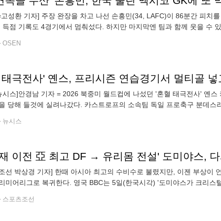
N=고성환 기자] 주장 완장을 차고 나선 손흥민(34, LAFC)이 86분간 
속 득점 기록도 4경기에서 멈춰섰다. 하지만 마지막엔 팀과 함께 웃을 수 있었
아주 LA의 BMO 스타디움에서 열린 2026 리그스컵 1라운드에서
OSEN
혈 태극전사' 옌스, 프리시즌 연습경기서 멀티골 넣
뉴시스]안경남 기자 = 2026 북중미 월드컵에 나섰던 '혼혈 태극전사'
을 당해 들것에 실려나갔다. 카스트로프의 소속팀 독일 프로축구 분데스리
타흐-에게른과의 연습경기에서 15-0 대승을 거뒀다. 이날 카스트로프는 팀
뉴시스
조선 박상경 기자] 한때 아시아 최고의 수비수로 불렸지만, 이젠 부상이 
리미어리그로 복귀한다. 영국 BBC는 5일(한국시각) '도미야스가 크리
는 최근 팰리스의 메디컬테스트를 통과하면서 입단을 목전에 두게 됐다.
스포츠조선