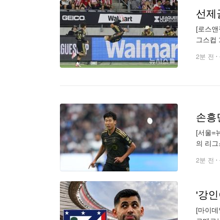
선제
[로스앤
그스컵 
을 소화
2분 전
손흥
[서울=
의 리그
미국 캘
2분 전
[마이데