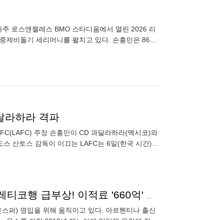
아주 로스앤젤레스 BMO 스타디움에서 열린 2026 리
공중제비돌기 세리머니를 펼치고 있다. 손흥민은 86분
과달라하라 격파
C(LAFC) 주장 손흥민이 CD 과달라하라(멕시코)와
스 산토스 감독이 이끄는 LAFC는 6일(한국 시간)
리그스컵
'강인아 조금만 기다려'...토트넘 떠난 '쏘니 후임' 아틀레티코행 급부상! 이적료 '660억' 제안 예정, 선수도 '최우선 선택지' 고려
홋스퍼) 영입을 위해 움직이고 있다. 아르헨티나 출신