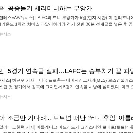
골, 공중돌기 세리머니하는 부앙가
젤레스=AP/뉴시스] LA FC의 드니 부앙가가 5일(현지 시간) 미 캘리포니
1라운드 1차전 치바스 과달라하라와 경기 전반 38분 선제골을 넣은 후 
하며 공격 포인트를 올리지 못했고, LA FC는 1-1 무승부를 기록해 승부차
뉴시스
민, 5경기 연속골 실패…LAFC는 승부차기 끝 
뉴시스] 하근수 기자 = 미국 프로축구 메이저리그사커(MLS) 로스앤젤레스F
스컵 첫 경기에서 침묵에 그치면서 5경기 연속골 사냥에 실패했다. 마크 도
리포니아주 LA의 BMO 스타디움에서 열린 과달라하라와의 2026시즌 
뉴시스
일리 = 노찬혁 기자] 아틀레티코 마드리드가 크리스티안 로메로(토트넘 