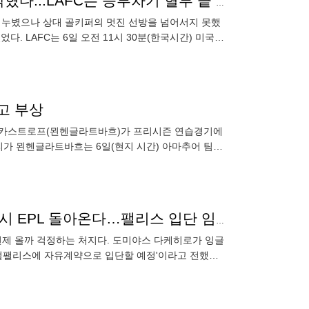
'5G 연속골 무산' 손흥민, 한국 울린 멕시코 GK에 또 막혔다...LAFC는 승부차기 혈투 끝 치바스 제압→승점 2 획득
피치를 누볐으나 상대 골키퍼의 멋진 선방을 넘어서지 못했
다. LAFC는 6일 오전 11시 30분(한국시간) 미국
고 부상
 옌스 카스트로프(묀헨글라트바흐)가 프리시즌 연습경기에
가 묀헨글라트바흐는 6일(현지 시간) 아마추어 팀인
이 7-0으로
'김민재 이전 亞 최고 DF → 유리몸 전설' 도미야스, 다시 EPL 돌아온다…팰리스 입단 임박
언제 올까 걱정하는 처지다. 도미야스 다케히로가 잉글
스털팰리스에 자유계약으로 입단할 예정'이라고 전했다.
 지난해