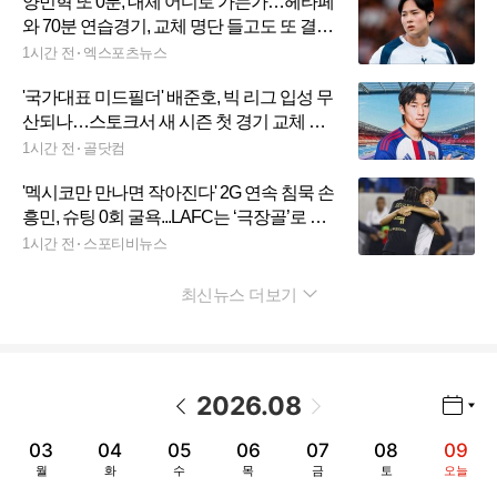
양민혁 또 0분, 대체 어디로 가는가…헤타페
와 70분 연습경기, 교체 명단 들고도 또 결장
→2G 연속 OUT, EPL 데뷔 올해 안에 어렵나
1시간 전
엑스포츠뉴스
'국가대표 미드필더' 배준호, 빅 리그 입성 무
산되나…스토크서 새 시즌 첫 경기 교체 출
전→1호 도움 신고
1시간 전
골닷컴
'멕시코만 만나면 작아진다' 2G 연속 침묵 손
흥민, 슈팅 0회 굴욕...LAFC는 ‘극장골’로 톨
루카 1-0 제압
1시간 전
스포티비뉴스
최신뉴스 더보기
펼치기
2026
.
08
년월 선택 열기/닫기
이전 날짜
다음 날짜
03
04
05
06
07
08
09
월
화
수
목
금
토
오늘