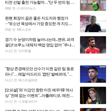
티전 선발 출전 가능할까…“단 두 번의 팀 훈
련 소화로 선발은 미지수”
49분 전
스포티비뉴스
뮌헨 회장이 꼽은 좋은 지도자와 행정가
···“유소년 육성에서 가장 중요한 게 지도
자”···“지도자들이 프로만 바라봐선 안 돼”
55분 전
MK스포츠
[MK인터뷰]
경기 수 눈덩이처럼 늘어나는데...맨유, 파격
결단! 브루노 대체자·백업 영입 없어 "쿠냐·
레이시로 충분하다는 판단"
1시간 전
인터풋볼
"항상 존경해오던 선수가 이젠 같은 팀 동료
라니"… 레알 마드리드 '캡틴' 발베르데, "선
수들이 잘 지내고 있어 기뻐"
1시간 전
베스트일레븐
[오피셜] '와' 이강인 향한 미친 예우! 韓 역사
상 "전례 없는 이벤트"...아틀레티코, '레전드'
비야와 서울월드컵경기장서 입단식 연다
1시간 전
스포탈코리아