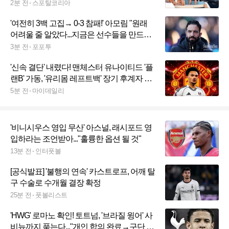
앞두고 '눈총'
2분 전
스포탈코리아
'여전히 3백 고집→ 0-3 참패!' 아모림 "원래
어려울 줄 알았다...지금은 선수들을 만드는
과정"
3분 전
포포투
'신속 결단' 내렸다! 맨체스터 유나이티드 '플
랜B' 가동, '유리몸 레프트백' 장기 후계자 낙
점...뉴캐슬 '매각' 거부→'풀럼 수비수' 영입
5분 전
마이데일리
고려
'비니시우스 영입 무산' 아스널, 래시포드 영
입하라는 조언받아..."훌륭한 옵션 될 것"
13분 전
인터풋볼
[공식발표] '불행의 연속' 카스트로프, 어깨 탈
구 수술로 수개월 결장 확정
25분 전
풋볼리스트
'HWG' 로마노 확인! 토트넘, '브라질 윙어' 사
비뉴까지 품는다..."개인 합의 완료→구단 간