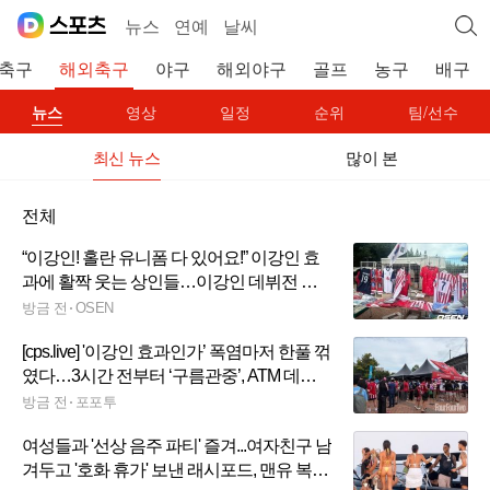
뉴스
연예
날씨
축구
해외축구
야구
해외야구
골프
농구
배구
뉴스
영상
일정
순위
팀/선수
최신 뉴스
많이 본
전체
“이강인! 홀란 유니폼 다 있어요!” 이강인 효
과에 활짝 웃는 상인들…이강인 데뷔전 초
대박 조짐 [오!쎈 상암]
방금 전
OSEN
[cps.live] '이강인 효과인가’ 폭염마저 한풀 꺾
였다…3시간 전부터 ‘구름관중’, ATM 데뷔
전 매진 예고
방금 전
포포투
여성들과 '선상 음주 파티' 즐겨...여자친구 남
겨두고 '호화 휴가' 보낸 래시포드, 맨유 복귀