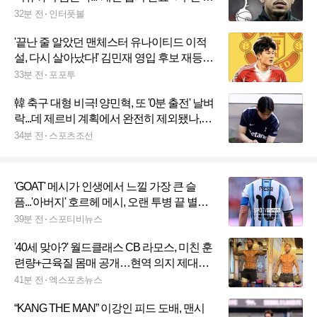
에 이적료 협상 남았어"
32분 전
인터풋볼
'끝난 줄 알았던 맨체스터 유나이티드 이적
설, 다시 살아났다!' 김민재 영입 후보 재등
장...막판 대체 카드로 급부상
33분 전
포포투
韓 축구 대형 비극! 양민혁, 또 '0분 출전' 날벼
락...데 제르비 계획에서 완전히 제외됐나,
"임대 임박 경쟁자 선발 출전"
34분 전
스포츠조선
'GOAT' 메시가 인생에서 느낄 가장 큰 슬
픔...'아버지' 호르헤 메시, 오랜 투병 끝 별세,
향년 68세
39분 전
스포티비뉴스
'40세 맞아?' 월드클래스 CB 라모스, 미친 훈
련량+근육질 몸매 공개…현역 의지 제대로
보여줬다
41분 전
엑스포츠뉴스
“KANG THE MAN” 이강인 피드 도배, 맨시