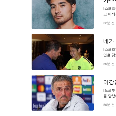
카스
[스포츠
고 어깨
후고 볼
52분 전
네가
[스포츠
인을 찾
인의 영
55분 전
[포포투
를 당했
알 마요
56분 전