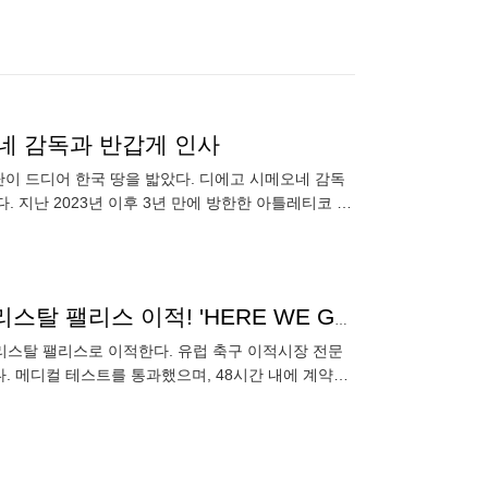
네 감독과 반갑게 인사
이 드디어 한국 땅을 밟았다. 디에고 시메오네 감독
 지난 2023년 이후 3년 만에 방한한 아틀레티코 마
기에서 맨체스터 시티
日 축구 역대급 승승장구...국대 출신 '멀티 수비수' 크리스탈 팰리스 이적! 'HERE WE GO' FA 계약 체결, 1년 만에 EPL 복귀
리스탈 팰리스로 이적한다. 유럽 축구 이적시장 전문
. 메디컬 테스트를 통과했으며, 48시간 내에 계약서
 풀백으로 센