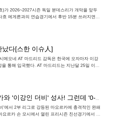
가 2026~2027시즌 독일 분데스리가 개막을 앞두
로타흐 에게른과의 연습경기에서 후반 15분 쓰러지면서
을 호소해 들것에
만났다[스한 이슈人]
 시메오네 AT 마드리드 감독은 한국에 오자마자 이강
을 통해 입국했다. AT 마드리드는 지난달 25일 이강
이강인 떠난 PSG 이게 뭔가요...3년 지나서야 마요르카와 '이강인 더비' 성사! 그런데 '0-3 완패' 굴욕
 더비'에서 2부 리그로 강등된 마요르카에 충격적인 완패
디 마요르카 손 모시에서 열린 프리시즌 친선경기에서 레