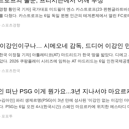
트로프의 불운, 프리시즌에서 어깨 부상
경향 황민국 기자] 국가대표 미드필더 옌스 카스트로프(23·묀헨글라트바흐)
를 다쳤다. 카스트로프는 6일 독일 뮌헨 인근의 테게른제에서 열린 FC
린과 교체됐다. 카스트로프는 상대 선수와 접촉은 없었지만 어깨에 통증
스포츠경향
 이강인이구나… 시메오네 감독, 드디어 이강인 
한국 이정철 기자] 아틀레티코(AT) 마드리드가 한국 땅을 밟았다. 디에고
았다. 2026 쿠팡플레이 시리즈에 임하는 AT 마드리드는 6일 인천국제공항
입을 공식 발표했다. 현지 매체에 따르면 계약 기간은 5년, 이적료는 기본
스포츠한국
=김아인] 파리 생제르맹(PSG)이 3년 만에 성사된 '이강인 없는 이강인
다. PSG는 6일 오전 4시(한국시간) 스페인 마요르카에 위치한 에스타
르카에 0-3으로 패했다. PSG는 오는 13일 아스톤 빌라와의 유럽축구연
포포투