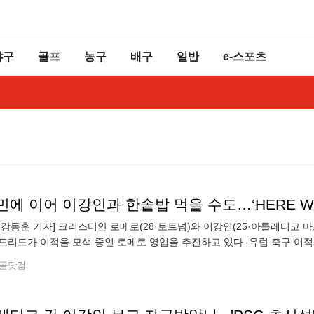
야구
골프
농구
배구
일반
e-스포츠
 강동훈 기자] 크리스티안 로메로(28·토트넘)와 이강인(25·아틀레티코 
드리드가 이적을 모색 중인 로메로 영입을 추진하고 있다. 유럽 축구 이
어(SNS)를 통해 “ 아틀레티코 마드리드는 최우선 센터백 영입 대상으로
골닷컴