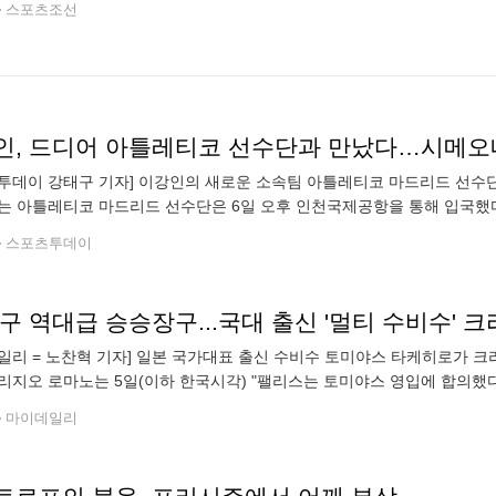
스포츠조선
인, 드디어 아틀레티코 선수단과 만났다…시메오
투데이 강태구 기자] 이강인의 새로운 소속팀 아틀레티코 마드리드 선수단
는 아틀레티코 마드리드 선수단은 6일 오후 인천국제공항을 통해 입국했다.
 오는 9일 서울월드컵경기장에서 열리는 2026 쿠팡플레이 시리즈 2경
스포츠투데이
일리 = 노찬혁 기자] 일본 국가대표 출신 수비수 토미야스 타케히로가 크
리지오 로마노는 5일(이하 한국시각) "팰리스는 토미야스 영입에 합의했다
할 예정"이라고 보도했다. 토미야스는 일본 국적의 수비수다. 주 포지션은
마이데일리