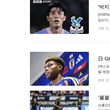
[OSE
입는다.
다케히로
18분 전
(엑스포
될 예정
복잡한 
20분 전
‘불붙
손흥민(