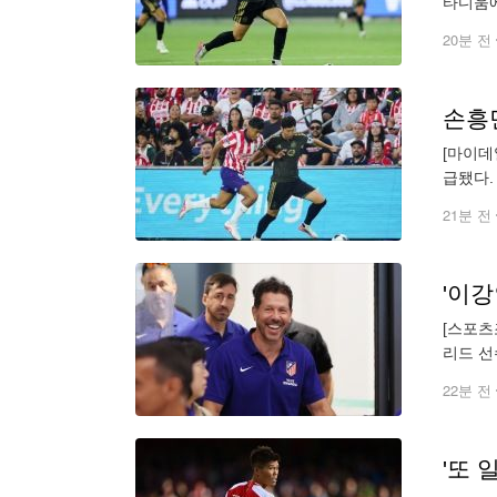
타디움에
교체됐다
20분 전
[마이데
급됐다.
리그스컵
21분 전
[스포츠
리드 선
코 선수
22분 전