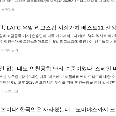
서 열린 치바스 과달라하라(멕시코)와 2026시즌 리그스컵 리그 페이즈 
. 앞서 메이저리그사커(MLS) 4경기에서 연속 골맛을 봤던 손흥민은 
문화일보
일리 = 김종국 기자] 손흥민이 미국 메이저리그사커(MLS)와 멕시코 리
 이적전문매체 트랜스퍼마크트는 5일 리그스컵에 출전하는 선수들로 시장
은 MLS 18개 클럽과 멕시코 리가MX 18개 클럽이 출전해 조별리그 이
마이데일리
조선 노주환 기자]스페인 매체 '마르카'가 아틀레티코 마드리드의 내한 
수단은 6일 오후 2026년 프리시즌 투어를 위해 인천공항을 통해 입국했
 26명의 인천공항 입국 장면을 매우 자세하게 묘사했다. 아틀레티
스포츠조선