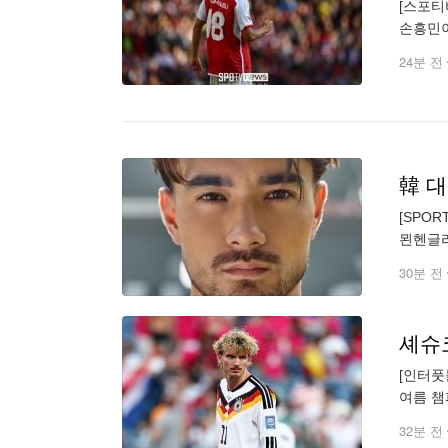
[스포티
손흥민이
리미어리
24분 전
[SPO
묀헨글라
에도 웃
30분 전
[인터풋
여름 챔
컵, 유
32분 전