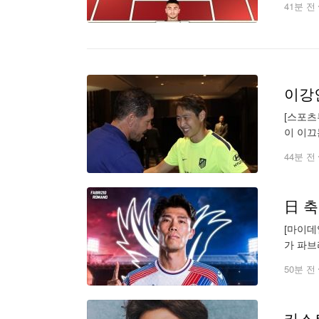
41분 전
이강
[스포츠
이 이끄
드리드는
44분 전
[마이데
가 파브
에 서명
50분 전