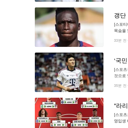
[스포티
목숨을 
당해 2
33분 전
[스포츠
것으로 
주도에서
35분 전
[스포츠
영입생 
명으로 