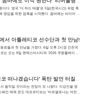
아틀레티코 간 이강인 보고 자극받았나...'PSG 초신성' 음바예도 이적 원한다 "리버풀행 선호"
이다. 영국 '더 하드 태클'은 5일(한국시간) 유럽 축
예 영입을 위한 접촉을 시작했다. 음바예는 바이어 레
08년생
텔에서 아틀레티코 선수단과 첫 만남!
동료들과 첫 만남을 가졌다. 6일 오후 2시경 인천국
 오는 9일 맨체스터시티와 '2026 쿠팡플레이 시
청된 아틀레티코는
'파트너' 이강인 오피셜도 아무런 효과 없다...'아틀레티코 떠나겠습니다' 폭탄 발언 터질까, 시메오네 면담 가능성
서 움직일 것이라는 전망이 또 나왔다. 이강인을 영
 스페인 매체 문도 데포르티보는 '바르셀로나는 여전히
폼을 입길