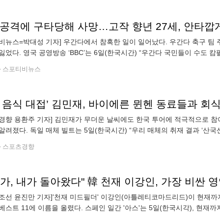
비뉴스=박대성 기자] 우간다에서 참혹한 일이 일어났다. 우간다 축구 팀 주
잃었다. 영국 공영방송 ‘BBC’는 6일(한국시간) “우간다 국민들이 수도
7세의 나이로 세상을 떠난 자국 최고 축구 스타의 죽음을 애도하고 있다”
스포티비뉴스
경향 용환주 기자] 김민재가 무더운 날씨에도 한국 투어에 적극적으로 
알려졌다. 독일 매체 빌트는 5일(한국시간) “우리 매체의 취재 결과 ‘산국
 팀 동료들에게 특별한 식사를 대접했다”고 보도했다. 뱅상 콩파니 감
스포츠경향
조선 윤진만 기자]'천재 미드필더' 이강인(아틀레티코마드리드)이 현재까
베스트 11에 이름을 올렸다. 스페인 일간 '아스'는 5일(한국시각), 현재
베스트 11을 꾸렸다. 지난달 파리생제르맹에서 이적료 400