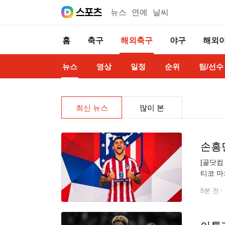
뉴스
연예
날씨
홈
축구
해외축구
야구
해외
뉴스
영상
일정
순위
팀/선수
최신 뉴스
많이 본
[골닷컴
티코 마
소셜미디
5분 전