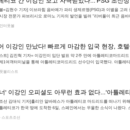
볼=김현수 기자] 이브라힘 음바예가 파리 생제르맹(PSG)과 이별을 고려 중
시장 전문가 파브리시오 로마노 기자의 발언을 빌려 "리버풀이 최근 음바
 관심도 받고 있지만, 리버풀행을 선호한다는 소식이다"라고 전했다. 20
인터풋볼
어 이강인 만났다! 빠르게 마감한 입국 현장, 호
스트] 김진혁 기자= 이강인이 입단 발표 약 2주 만에 아틀레티코마드리드 
제1여객터미널을 통해 아틀레티코마드리드 선수단이 입국했다. 아틀레티코는
2경기를 치른다. 아틀레티코가 한국 땅을 찾았다. 쿠팡플레이 시리즈 초
풋볼리스트
조선 김대식 기자]훌리안 알바레스가 아틀레티코 마드리드를 떠나기 위해
틀레티코가 한국 땅에 도착한 6일, 스페인에서는 우울한 소식이 나왔다.
 영입을 원하고 있고, 아틀레티코의 공격수인 그 또한 바르셀로나 유니
스포츠조선