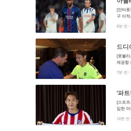
[인터풋
구 이적
버쿠젠의
6분 전
드디
[풋볼리
제공항 
리즈' 
7분 전
[스포츠
입한 아
알바레스
12분 전