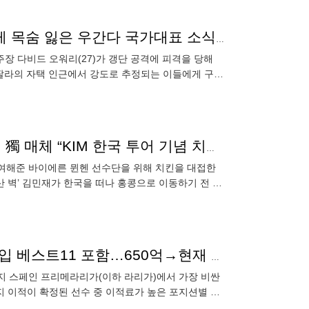
갱단 공격에 구타당해 사망…고작 향년 27세, 안타깝게 목숨 잃은 우간다 국가대표 소식에 ‘분노 일파만파’
장 다비드 오워리(27)가 갱단 공격에 피격을 당해
 캄팔라의 자택 인근에서 강도로 추정되는 이들에게 구타
라고 보
‘국민 음식 대접’ 김민재, 바이에른 뮌헨 동료들과 회식 獨 매체 “KIM 한국 투어 기념 치킨 쐈다”
참여해준 바이에른 뮌헨 선수단을 위해 치킨을 대접한
산 벽’ 김민재가 한국을 떠나 홍콩으로 이동하기 전 제
독이 이끄는 바이에른
"라리가, 내가 돌아왔다" 韓 천재 이강인, 가장 비싼 영입 베스트11 포함…650억→현재 4위(스페인 매체)
지 스페인 프리메라리가(이하 라리가)에서 가장 비싼
까지 이적이 확정된 선수 중 이적료가 높은 포지션별 11