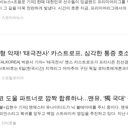
비뉴스=조용운 기자] 한때 대한민국 선수들이 잉글랜드 프리미어리그를 누
 그 길을 더욱 찬란하게 빛냈다. 시간이 흐른 지금, 프리미어리그에서의 
거 배출에 실패한 사이 일본 선수들이 줄지어 진출하고 있다. 일본은 또
스포티비뉴스
RTALKOREA] 박윤서 기자= '태극전사' 옌스 카스트로프가 프리시즌 친
트바흐는 6일(한국시간) 지역리그 아마추어 구단 독일 로타흐에게른과의 
을 순 없었다. 팀 내 핵심 선수 카스트로프가 갑작스러운 부상 탓에 교체
스포탈코리아
볼=김현수 기자] 맨체스터 유나이티드가 닉 볼테마데를 주시 중이다. 맨유 
피언스리그 복귀를 앞두고 백업 스트라이커 영입을 추진하고 있다. 지난 
럽 대항전 등 여러 대회를 동시에 치르기 위해 세슈코를 보조할 공격수가 
인터풋볼