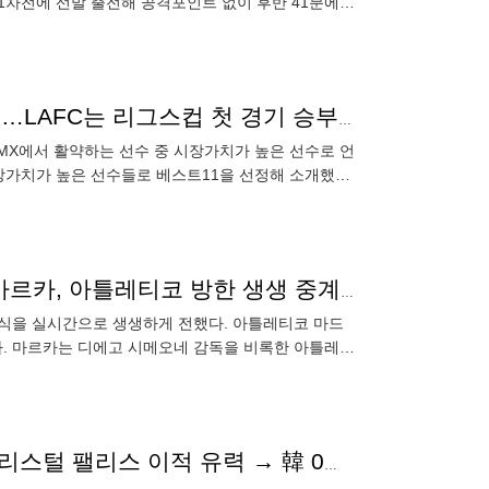
1차전에 선발 출전해 공격포인트 없이 후반 41분에
리그스컵에
손흥민, LAFC 유일 리그스컵 시장가치 베스트11 선정…LAFC는 리그스컵 첫 경기 승부차기 승리
가MX에서 활약하는 선수 중 시장가치가 높은 선수로 언
가치가 높은 선수들로 베스트11을 선정해 소개했다.
후 8강 토너먼트
'이강인 없는데도 인천공항 난리 수준이었다' 스페인 마르카, 아틀레티코 방한 생생 중계..'수백명 몰려들어, 코케 연호했다'
소식을 실시간으로 생생하게 전했다. 아틀레티코 마드
다. 마르카는 디에고 시메오네 감독을 비록한 아틀레티
'또 일본이다' 한국인은 사라졌는데…도미야스까지 크리스털 팰리스 이적 유력 → 韓 0명, 日 10명 완패