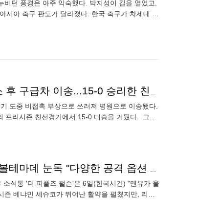
비던 풍경은 아주 익숙했다. 박지성이 길을 열었고,
아시아 축구 판도가 달라졌다. 한국 축구가 차세대 프
 한 명의 선수를
韓 대형 악재! '태극전사' 카스트로프, 심각한 통증 호소 후 구급차 이송...15-0 승리한 친선경기서 '비접촉 부상'
선경기 도중 비접촉 부상으로 쓰러져 병원으로 이송됐다.
프리시즌 친선경기에서 15-0 대승을 거뒀다. 그럼
로 물러나
셰슈코 도울 파트너로 깜짝 합류하나...맨유, '獨 국대' 볼테마데 눈독 "다양한 공격 옵션 될 것"
소식통 '더 피플즈 펄슨'은 6일(한국시간) "맨유가 올
시즌 베냐민 세슈코가 뛰어난 활약을 펼쳤지만, 리그,
필요한