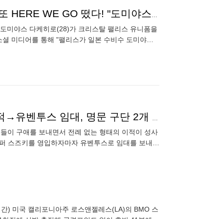
'박지성-손흥민 계보 끊길 위기' PL 일본인 전성시대...또 HERE WE GO 떴다! "도미야스, 팰리스행 합의" 韓 0명·日 9명 눈앞
 도미야스 다케히로(28)가 크리스탈 팰리스 유니폼을
소셜 미디어를 통해 "팰리스가 일본 수비수 도미야스
 "HERE
日 GK, '듣도보도 못한' 초대형 이적 초읽기…PSG 이적→유벤투스 임대, 명문 구단 2개 걸친다
팀들이 구애를 보내면서 전례 없는 형태의 이적이 성사
 골키퍼 스즈키를 영입하자마자 유벤투스로 임대를 보내는
골칫거리로 이
시간) 미국 캘리포니아주 로스앤젤레스(LA)의 BMO 스