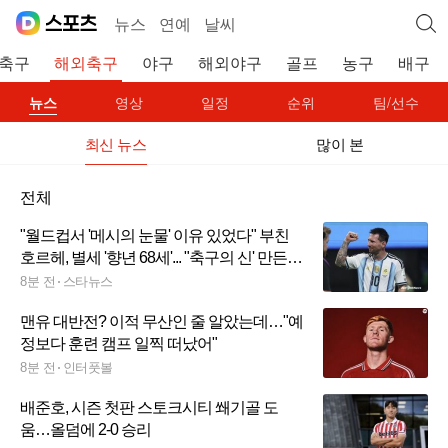
뉴스
연예
날씨
축구
해외축구
야구
해외야구
골프
농구
배구
뉴스
영상
일정
순위
팀/선수
최신 뉴스
많이 본
전체
"월드컵서 '메시의 눈물' 이유 있었다" 부친
호르헤, 별세 '향년 68세'... "축구의 신' 만든
조용한 조력자"
8분 전
스타뉴스
맨유 대반전? 이적 무산인 줄 알았는데…"예
정보다 훈련 캠프 일찍 떠났어"
8분 전
인터풋볼
배준호, 시즌 첫판 스토크시티 쐐기골 도
움…올덤에 2-0 승리