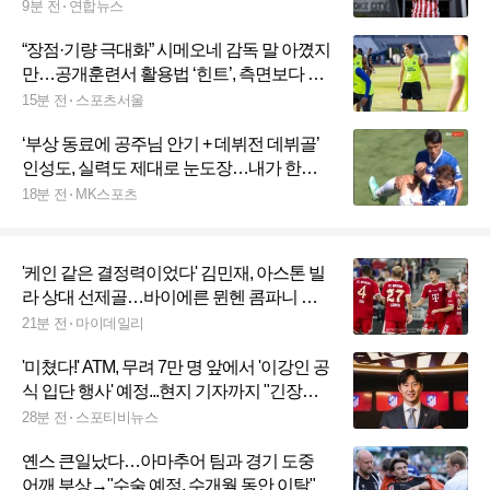
9분 전
연합뉴스
“장점·기량 극대화” 시메오네 감독 말 아꼈지
만…공개훈련서 활용법 ‘힌트’, 측면보다 공
격형 미드필더 그리고 오른발[SS현장]
15분 전
스포츠서울
‘부상 동료에 공주님 안기 + 데뷔전 데뷔골’
인성도, 실력도 제대로 눈도장…내가 한국
축구의 (이)호재요
18분 전
MK스포츠
'케인 같은 결정력이었다' 김민재, 아스톤 빌
라 상대 선제골…바이에른 뮌헨 콤파니 감
독 "만족스럽다"
21분 전
마이데일리
'미쳤다!' ATM, 무려 7만 명 앞에서 '이강인 공
식 입단 행사' 예정...현지 기자까지 "긴장되
는가?" 질문 [SPO 현장]
28분 전
스포티비뉴스
옌스 큰일났다…아마추어 팀과 경기 도중
어깨 부상→"수술 예정, 수개월 동안 이탈"