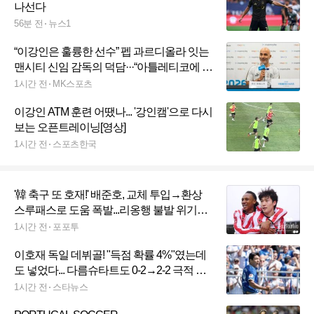
나선다
56분 전
뉴스1
“이강인은 훌륭한 선수” 펩 과르디올라 잇는
맨시티 신임 감독의 덕담···“아틀레티코에 큰
도움 될 것” [MK피플]
1시간 전
MK스포츠
이강인 ATM 훈련 어땠나... '강인캠'으로 다시
보는 오픈트레이닝[영상]
1시간 전
스포츠한국
'韓 축구 또 호재!' 배준호, 교체 투입→환상
스루패스로 도움 폭발...리옹행 불발 위기에
도 실력 증명
1시간 전
포포투
이호재 독일 데뷔골! "득점 확률 4%"였는데
도 넣었다... 다름슈타트도 0-2→2-2 극적 무
승부
1시간 전
스타뉴스