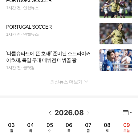
PORTUGAL SOCCER
1시간 전
연합뉴스
PORTUGAL SOCCER
1시간 전
연합뉴스
'다름슈타트에 뜬 호재!' 준비된 스트라이커
이호재, 독일 무대 데뷔전 데뷔골 꽝!
1시간 전
골닷컴
최신뉴스 더보기
펼치기
2026
.
08
년월 선택 열기/닫기
이전 날짜
다음 날짜
03
04
05
06
07
08
09
월
화
수
목
금
토
오늘