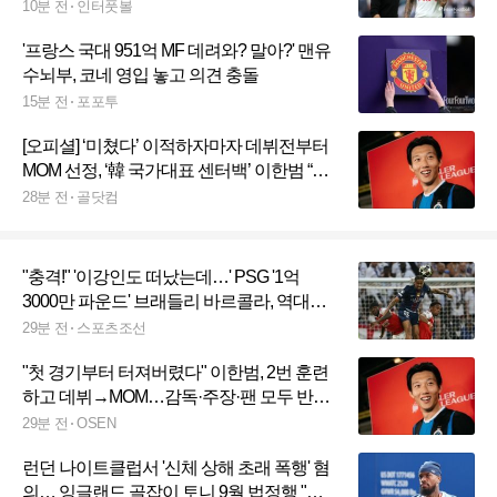
능성 "아르테타가 강하게 영입 밀어붙이는
10분 전
인터풋볼
중"
'프랑스 국대 951억 MF 데려와? 말아?' 맨유
수뇌부, 코네 영입 놓고 의견 충돌
15분 전
포포투
[오피셜] ‘미쳤다’ 이적하자마자 데뷔전부터
MOM 선정, ‘韓 국가대표 센터백’ 이한범 “마
치 집에 온 것처럼 편안해”
28분 전
골닷컴
"충격!" '이강인도 떠났는데…' PSG '1억
3000만 파운드' 브래들리 바르콜라, 역대급
'이적 경쟁' 나온다
29분 전
스포츠조선
"첫 경기부터 터져버렸다" 이한범, 2번 훈련
하고 데뷔→MOM…감독·주장·팬 모두 반했
다
29분 전
OSEN
런던 나이트클럽서 '신체 상해 초래 폭행' 혐
의… 잉글랜드 골잡이 토니 9월 법정행 "결