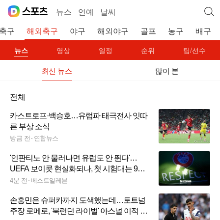
뉴스
연예
날씨
축구
해외축구
야구
해외야구
골프
농구
배구
뉴스
영상
일정
순위
팀/선수
최신 뉴스
많이 본
전체
카스트로프·백승호…유럽파 태극전사 잇따
른 부상 소식
방금 전
연합뉴스
'인판티노 안 물러나면 유럽도 안 뛴다'…
UEFA 보이콧 현실화되나, 첫 시험대는 9월
폴란드 U-20 여자 월드컵
4분 전
베스트일레븐
손흥민은 슈퍼카까지 도색했는데…토트넘
주장 로메로, '북런던 라이벌' 아스널 이적 가