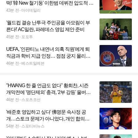
떡! '韓 New 철기둥' 이한범 데뷔전 압도적 활
약→첫 경기부터 클럽 브뤼헤 감독+팬 사로
43분 전
마이데일리
잡았다
'월드컵 결승 난투극 주인공을 아모림이 부
른다!' AC밀란, 파레데스 영입 제안 준비
45분 전
포포투
UEFA, '인판티노 내연녀 의혹 직원'에게 퇴
직금과 학비 지급 인정… 점점 궁지 몰리는
FIFA 수장
46분 전
베스트일레븐
"HWANG 한 줄 언급도 없다" 황희찬, 시즌
개막전에 '명단제외' 충격, '2부 강등' 울버햄
튼 작별 시그널인가
46분 전
스포츠조선
'배준호 영입하고 싶다' 佛명문 속사정 공
개…스토크 문제가 아니었다, 개인 합의에
도 재정난에 협상 '올스톱'→"리옹 선수 팔아
54분 전
스포티비뉴스
야 공식 제안 가능"