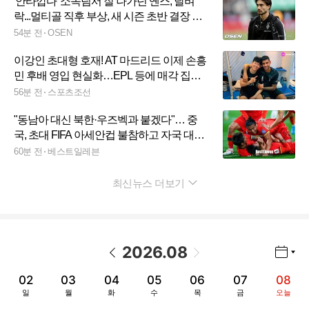
'안타깝다' 소속팀서 잘 나가던 옌스, 날벼
락...멀티골 직후 부상, 새 시즌 초반 결장 유
력
54분 전
OSEN
이강인 초대형 호재! AT 마드리드 이제 손흥
민 후배 영입 현실화…EPL 등에 매각 집중
→이적료 확보 목적
56분 전
스포츠조선
"동남아 대신 북한·우즈벡과 붙겠다"… 중
국, 초대 FIFA 아세안컵 불참하고 자국 대회
집중
60분 전
베스트일레븐
최신뉴스 더보기
펼치기
2026
.
08
년월 선택 열기/닫기
이전 날짜
다음 날짜
02
03
04
05
06
07
08
일
월
화
수
목
금
오늘