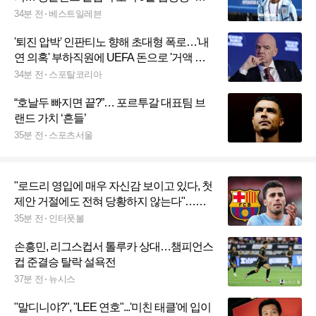
백 입증하겠다"
34분 전
베스트일레븐
'퇴진 압박' 인판티노 향해 초대형 폭로…'내
연 의혹' 부하직원에 UEFA 돈으로 '거액 퇴
직금+MBA 학비' 지급
34분 전
스포탈코리아
“호날두 빠지면 끝?”… 포르투갈 대표팀 브
랜드 가치 ‘흔들’
35분 전
스포츠서울
"로드리 영입에 매우 자신감 보이고 있다, 첫
제안 거절에도 전혀 당황하지 않는다"…바
르셀로나, 맨시티에 상향 제안 예정
35분 전
인터풋볼
손흥민, 리그스컵서 톨루카 상대…챔피언스
컵 준결승 탈락 설욕전
37분 전
뉴시스
"말디니야?", "LEE 연호"...'미친 태클'에 입이