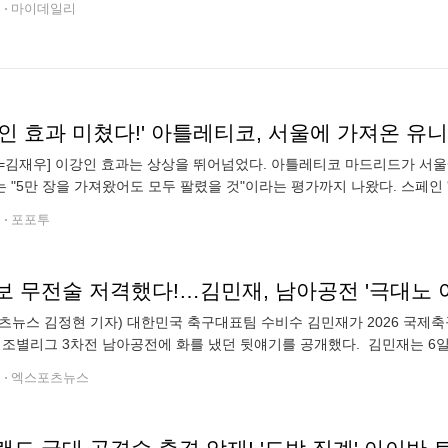
전
마이데일리
=김재우] 이강인 효과는 상상을 뛰어넘었다. 아틀레티코 마드리드가 서울에
 "5만 장을 가져왔어도 모두 팔렸을 것"이라는 평가까지 나왔다. 스페인 
1만 장을 모두 판매했다"고 보도했다. 매체는 "라리가용 유니폼과 한국 
전
포포투
보 무전술 저격했다!…김민재, 남아공전 '극대노 
츠뉴스 김정현 기자) 대한민국 축구대표팀 수비수 김민재가 2026 국제축구
 조별리그 3차전 남아공전에 화를 냈던 뒷얘기를 공개했다. 김민재는 6
서 공격수 교체가 필요했다고 인정했다. 당시 남아공전에서 중앙 수비
전
엑스포츠뉴스