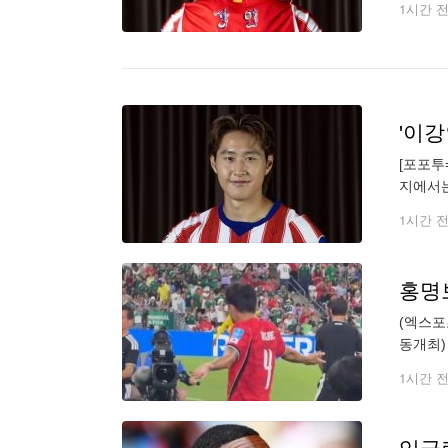
1시간 
[포포투
지에서는
유니폼 
1시간 
홍명
(엑스포
동개최)
교체되면
1시간 