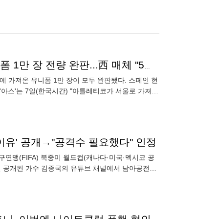
'이강인 효과 미쳤다!' 아틀레티코, 서울에 가져온 유니폼 1만 장 전량 완판...西 매체 "5만 장도 팔았을 것“
 가져온 유니폼 1만 장이 모두 완판됐다. 스페인 현
'아스'는 7일(한국시간) "아틀레티코가 서울로 가져온
투어 특별
이유' 공개→"공격수 필요했다" 인정
연맹(FIFA) 북중미 월드컵(캐나다·미국·멕시코 공
일 공개된 가수 김종국의 유튜브 채널에서 남아공전에
수로 선발 출전했던