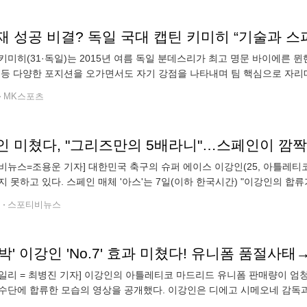
키미히(31·독일)는 2015년 여름 독일 분데스리가 최고 명문 바이에른 
 등 다양한 포지션을 오가면서도 자기 강점을 나타내며 팀 핵심으로 자리
포칼컵 우승 4회, 유럽축구연맹(UEFA) 챔피언스리그(UCL) 우승 1회 등을
MK스포츠
비뉴스=조용운 기자] 대한민국 축구의 슈퍼 에이스 이강인(25, 아틀레티
지 못하고 있다. 스페인 매체 '아스'는 7일(이하 한국시간) "이강인의 
는 결정적 계기가 되고 있다"고 집중 조명했다. 매체는 "이강인의 영입 
전
스포티비뉴스
일리 = 최병진 기자] 이강인의 아틀레티코 마드리드 유니폼 판매량이 엄청
수단에 합류한 모습의 영상을 공개했다. 이강인은 디에고 시메오네 감독과
칭 스태프와도 하이파이브를 나누며 인사를 했다. 아틀레티코는 지난달 