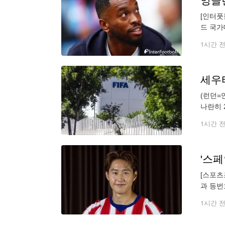
[인터풋
드 국가
기소됐다
1시간 
세우
(런던=
나란히 
2030
1시간 
[스포츠
과 등번
쿠팡플레
1시간 