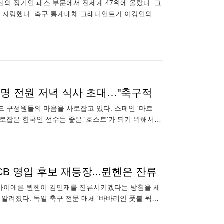
신의 장기인 패스 부문에서 전세계 47위에 올랐다. 그
을 자랑했다. 축구 통계매체 그래디언트가 이강인의 이
치가 이탈리아 명문
韓 축구 에이스의 품격! 이강인, 아틀레티코 원정단 80명 전원 저녁 식사 초대…"축구적 재능 넘어 인간적인 면모로 좋은 인상"
 구성원들의 마음을 사로잡고 있다. 스페인 '마르
사로잡은 한국인 선수는 좋은 '호스트'가 되기 위해서도
구성하고 있는
'끝난 줄 알았던 맨유행 다시 살아났다!' 김민재, 맨유 CB 영입 후보 재등장...뮌헨은 잔류 방침
 바이에른 뮌헨이 김민재를 잔류시키겠다는 방침을 세
알려졌다. 독일 축구 전문 매체 '바바리안 풋볼 웍
검토하고 있다"