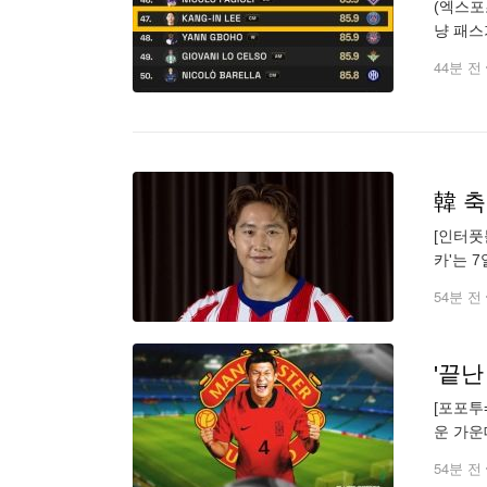
(엑스포
냥 패스
름을 올
44분 전
[인터풋
카'는 
노력을 
54분 전
[포포투
운 가운
스'는 
54분 전