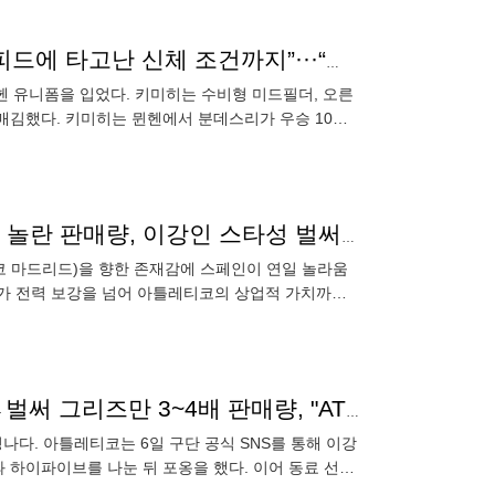
김민재 성공 비결? 독일 국대 캡틴 키미히 “기술과 스피드에 타고난 신체 조건까지”···“수비 포지션 성공엔 피지컬 아주 중요” [MK인터뷰]
뮌헨 유니폼을 입었다. 키미히는 수비형 미드필더, 오른
매김했다. 키미히는 뮌헨에서 분데스리가 우승 10회,
 경험했
이강인 미쳤다, "그리즈만의 5배라니"…스페인이 깜짝 놀란 판매량, 이강인 스타성 벌써 '초대박'
코 마드리드)을 향한 존재감에 스페인이 연일 놀라움
합류가 전력 보강을 넘어 아틀레티코의 상업적 가치까지
이후 발생할
'초대박' 이강인 'No.7' 효과 미쳤다! 유니폼 품절사태→벌써 그리즈만 3~4배 판매량, "ATM 팬들이 LEE에 열광하고 있다"
나다. 아틀레티코는 6일 구단 공식 SNS를 통해 이강
 하이파이브를 나눈 뒤 포옹을 했다. 이어 동료 선수
이강인 영입 소식을