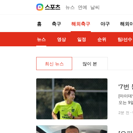
뉴스
연예
날씨
홈
축구
해외축구
야구
해외
뉴스
영상
일정
순위
팀/선수
최신 뉴스
많이 본
[마이데
오는 9
입국한 
2분 전