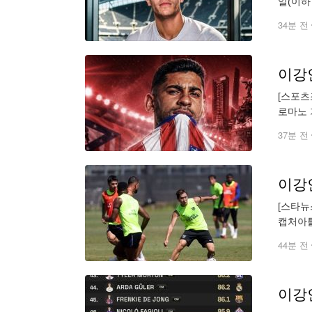
일(이하
벤은 1
34분 전
[스포츠
로마노 
둘러싼 
37분 전
이강인
[스타뉴
캡처아틀
전을 치
44분 전