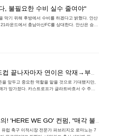
많다, 불필요한 수비 실수 줄여야"
을 막기 위해 후방에서 수비를 하겠다고 밝혔다. 안산
' 21라운드에서 충남아산FC를 상대한다. 안산은 승점
"어깨가 망가졌다"…'韓 최초 혼혈 국가대표' 옌스, 월드컵 끝나자마자 연이은 악재→부상 털고 돌아오자마자 또 쓰러졌다 "수 주간 결장 전망"
즌을 앞두고 중요한 역할을 맡을 것으로 기대됐지만,
"어깨가 망가졌다. 카스트로프가 글라트바흐서 수 주간
명의 핵심
'쏘니 토트넘은 걱정마'...'네덜란드 괴물 CB' 재계약 합의! 'HERE WE GO' 컨펌, "매각 불가 선언→연봉 인상도 포함"
. 유럽 축구 이적시장 전문가 파브리지오 로마노는 7