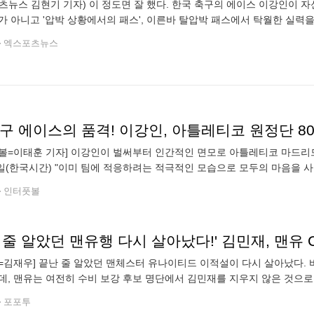
츠뉴스 김현기 기자) 이 정도면 잘 했다. 한국 축구의 에이스 이강인이 자
가 아니고 '압박 상황에서의 패스', 이른바 탈압박 패스에서 탁월한 실력
렸다. 매체는 최근 크로아티아가 낳은 월드클래스 미드필더 루카 모드리
엑스포츠뉴스
볼=이태훈 기자] 이강인이 벌써부터 인간적인 면모로 아틀레티코 마드리드
7일(한국시간) "이미 팀에 적응하려는 적극적인 모습으로 모두의 마음을 
보여주고 있다. 그 가장 최근의 사례가 바로 이번 금요일 서울 원정단을 
인터풋볼
=김재우] 끝난 줄 알았던 맨체스터 유나이티드 이적설이 다시 살아났다.
데, 맨유는 여전히 수비 보강 후보 명단에서 김민재를 지우지 않은 것으로 
7일(한국시간) "맨유가 김민재를 센터백 영입 후보 가운데 한 명으로 다시 
포포투