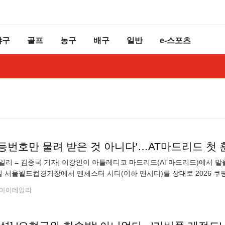
야구
골프
농구
배구
일반
e-스포츠
일리 = 김종국 기자] 이강인이 아틀레티코 마드리드(AT마드리드)에서 맡
일 서울월드컵경기장에서 맨체스터 시티(이하 맨시티)를 상대로 2026 쿠
가운데 7일 팀 훈련을 진행했다. AT마드리드는 지난달 25일 이강인 영
마이데일리