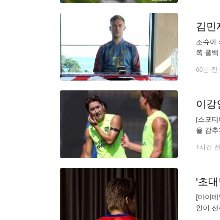
조슈아 
쪽 풀백
DFB 
60분 전
[스포티
을 감추
끌어올리
1시간 
[마이데
인이 선
들과 코