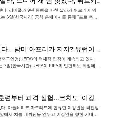
[오피셜] '오현규와 한솥밥' 아니었다...'리버풀 레전드' 살라, 드디어 새 팀 찾았다, 튀르키예 트라브존스포르 합류
됐다. 리버풀과 9년 동행을 마친 살라가 튀르키예 명
 6일(한국시간) 공식 홈페이지를 통해 "프로 축구
10번이 새겨
월드컵 개최 보이콧! 출전도 보이콧! 초강수 철회 안 했다…남미∙아프리카 지지? 유럽이 빠지면 무용지물→UEFA, 인판티노 회장 사퇴 입장 고수
럽축구연맹(UEFA)의 적대적 입장이 계속되고 있다.
7일(한국시간) UEFA이 FIFA의 인판티노 회장에
 것이라고
'시메오네가 이강인을 공격수로 쓴다!' 아틀레티코 첫 훈련부터 파격 실험...코치도 '이강인 움직임 너무 좋아’
었다. 아틀레티코 마드리드에 합류한 이강인을 최전방
 앞에서 치를 데뷔전을 앞두고 이강인을 향한 기대감
단과 첫 훈련을