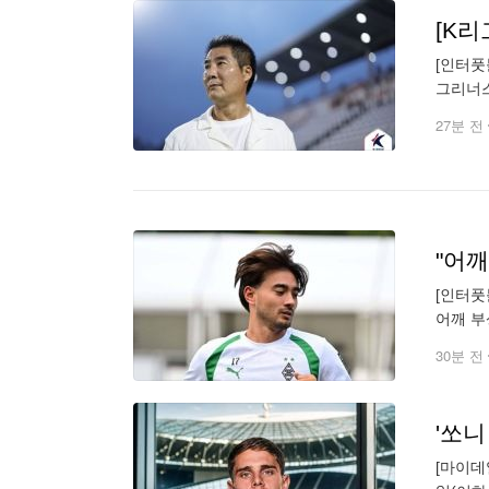
[K리
[인터풋
그리너스
18점으
27분 전
[인터풋
어깨 부
이탈한다
30분 전
[마이데