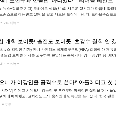
비뉴스=장하준 기자] 모하메드 살라(34)의 새로운 행선지가 마침내 확정
브존스포르의 등번호 10번을 달고 새로운 도전에 나선다. 트라브존스포르는
하메드 살라와 2년 계약을 체결했다"고 발표했다. 구단은 살라가 등번호 
스포티비뉴스
츠뉴스 김정현 기자) 잔니 안핀티노 국제축구연맹(FIFA) 회장에 대한 유
 월드컵 보이콧 의사를 고수하며 분열되는 분위기다. 영국 공영방송 BBC는 
호에 변화가 없다면서 월드컵을 포함한 FIFA 주관대회 보이콧을 유지할
엑스포츠뉴스
=김재우] 디에고 시메오네 감독이 첫 훈련부터 파격적인 실험을 꺼내 들
위치에 배치했고, 코치진도 그의 움직임에 만족감을 드러냈다. 한국 팬들
 커지고 있다. 스페인 '아스'는 7일(한국시간) "이강인이 아틀레티코 선수
포포투