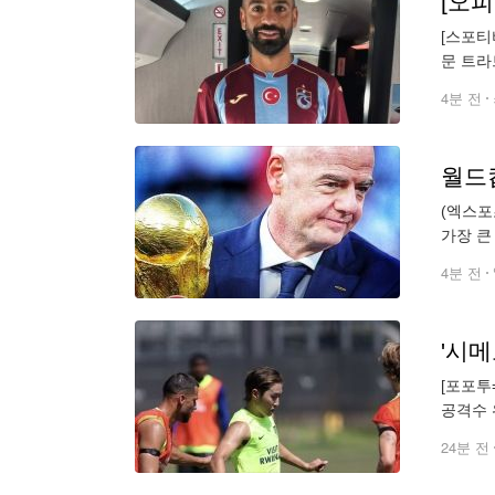
[스포티
문 트라
선수 모
4분 전
(엑스포
가장 큰
대한 옹
4분 전
[포포투
공격수 
이 더욱
24분 전