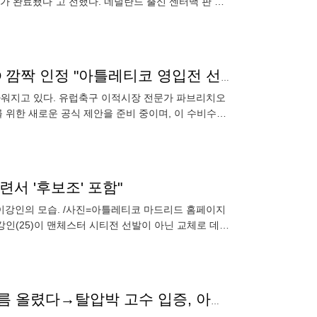
비가 완료됐다"고 전했다. 네덜란드 출신 센터백 판 더
터백이다
이강인+로메로 미친 조합 결성 현실화! HERE WE GO 깜짝 인정 "아틀레티코 영입전 선두, 선수도 원하고 있다"
워지고 있다. 유럽축구 이적시장 전문가 파브리치오
 위한 새로운 공식 제안을 준비 중이며, 이 수비수를
서 '후보조' 포함"
 이강인의 모습. /사진=아틀레티코 마드리드 홈페이지
강인(25)이 맨체스터 시티전 선발이 아닌 교체로 데뷔
의 맨체스터
이강인 이 와중에 대형 쾌거!…전세계 47위 당당히 이름 올렸다→탈압박 고수 입증, 아시아에서 TOP50 유일하게 등극