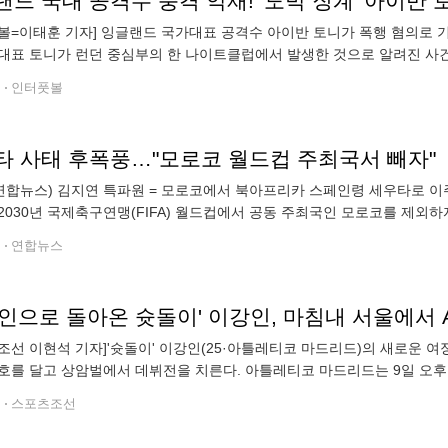
볼=이태훈 기자] 잉글랜드 국가대표 공격수 아이반 토니가 폭행 혐의로 기소
대표 토니가 런던 중심부의 한 나이트클럽에서 발생한 것으로 알려진 사
"고 보도했다. 이어 "현재 알 아흘리에서 뛰고 있는 토니는 오는 9월 24
전
인터풋볼
타 사태 후폭풍…"모로코 월드컵 주최국서 빼자"
연합뉴스) 김지연 특파원 = 모로코에서 북아프리카 스페인령 세우타로 
2030년 국제축구연맹(FIFA) 월드컵에서 공동 주최국인 모로코를 제외
 월드컵 공동 주최국이다. 6일(현지시간) 폴리티코 유럽판에 따르면 페드로
전
연합뉴스
조선 이현석 기자]'슛돌이' 이강인(25·아틀레티코 마드리드)의 새로운 여정
호를 달고 상암벌에서 데뷔전을 치른다. 아틀레티코 마드리드는 9일 오후
이 시리즈 친선경기를 벌인다. 이강인이 마침내 명단에 이름을 올렸다.
전
스포츠조선