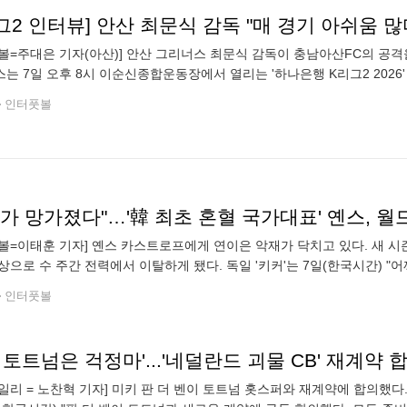
그2 인터뷰] 안산 최문식 감독 "매 경기 아쉬움 
볼=주대은 기자(아산)] 안산 그리너스 최문식 감독이 충남아산FC의 공격
는 7일 오후 8시 이순신종합운동장에서 열리는 '하나은행 K리그2 2026
로 15위, 충남아산은 승점 27점으로 7위다. 안산은 3-4-3 전형을 꺼냈
인터풋볼
볼=이태훈 기자] 옌스 카스트로프에게 연이은 악재가 닥치고 있다. 새 시
상으로 수 주간 전력에서 이탈하게 됐다. 독일 '키커'는 7일(한국시간) 
. 악영향을 남긴 친선경기 승리였다. 보루시아 묀헨글라트바흐가 또 한 
인터풋볼
일리 = 노찬혁 기자] 미키 판 더 벤이 토트넘 홋스퍼와 재계약에 합의했다