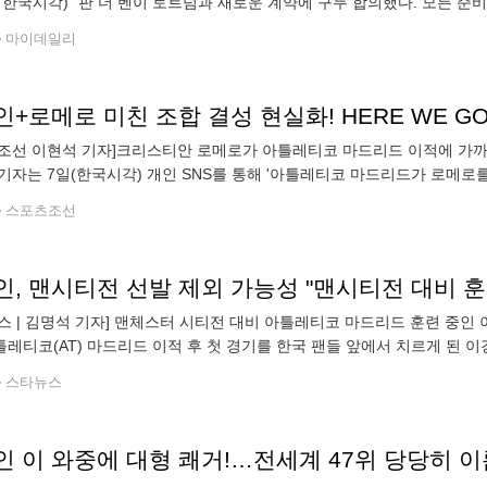
 한국시각) "판 더 벤이 토트넘과 새로운 계약에 구두 합의했다. 모든 준
93cm의 피지컬과 빠른 주력을 바탕으로 한 수비 커버 능력이 강점인 센
마이데일리
조선 이현석 기자]크리스티안 로메로가 아틀레티코 마드리드 이적에 가까
기자는 7일(한국시각) 개인 SNS를 통해 '아틀레티코 마드리드가 로메로를
영입 레이스에서 명백한 선두주자다'라고 보도했다. 로마노는 '클
스포츠조선
, 맨시티전 선발 제외 가능성 "맨시티전 대비 훈련
스 | 김명석 기자] 맨체스터 시티전 대비 아틀레티코 마드리드 훈련 중인
레티코(AT) 마드리드 이적 후 첫 경기를 한국 팬들 앞에서 치르게 된 이
를 가능성이 커졌다. 스페인 매체 마르카는 7일(한국시간) AT 마드리드
스타뉴스