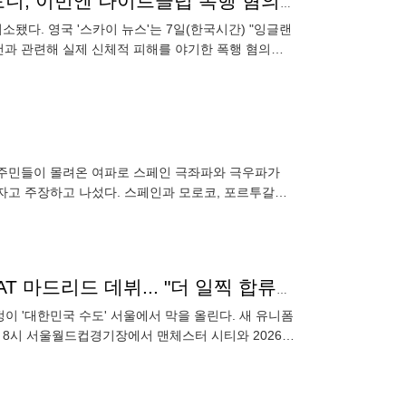
잉글랜드 국대 공격수 충격 악재! '도박 징계' 아이반 토니, 이번엔 나이트클럽 폭행 혐의로 기소…9월 법원 출석 예정
됐다. 영국 '스카이 뉴스'는 7일(한국시간) "잉글랜
건과 관련해 실제 신체적 피해를 야기한 폭행 혐의로
일 웨스트
이주민들이 몰려온 여파로 스페인 극좌파와 극우파가
하자고 주장하고 나섰다. 스페인과 모로코, 포르투갈은
 산체스 정부와 연립
'스페인으로 돌아온 슛돌이' 이강인, 마침내 서울에서 AT 마드리드 데뷔... "더 일찍 합류하지 못해 아쉬웠다"→생애 첫 'No.7' 출격
이 '대한민국 수도' 서울에서 막을 올린다. 새 유니폼
 8시 서울월드컵경기장에서 맨체스터 시티와 2026년