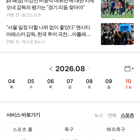
[IS 패장] '이강인 비공식 데뷔전'에 대한 시메
오네 감독의 평가는 "경기 리듬 찾아야"
23분 전
일간스포츠
"서울 일정 더할 나위 없이 좋았다" 맨시티
마레스카 감독, 한국 투어 극찬…아틀레티
코 3-1 격파 뒤 "결과도 만족스러워" [현장 인
23분 전
엑스포츠뉴스
터뷰]
2026
.
08
년월 선택 열기/닫기
이전 날짜
다음 날짜
04
05
06
07
08
09
10
화
수
목
금
토
일
오늘
서비스 바로가기
뉴스
연예
스포츠
스포츠 홈
축구
해외축구