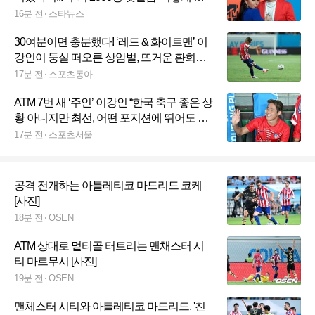
런 일이
16분 전
스타뉴스
30여분이면 충분했다! ‘레드 & 화이트맨’ 이
강인이 둥실 떠오른 상암벌, 뜨거운 환희와
따스한 갈채가 가득…“계속 발전한다”는 약
17분 전
스포츠동아
속 꼭 지켜줘 [SD 상암 라이브]
ATM 7번 새 ‘주인’ 이강인 “한국 축구 좋은 상
황 아니지만 최선, 어떤 포지션에 뛰어도 괜
찮아요”[쿠플 시리즈]
17분 전
스포츠서울
공격 전개하는 아틀레티코 마드리드 코케
[사진]
18분 전
OSEN
ATM 상대로 멑티골 터트리는 맨채스터 시
티 마르무시 [사진]
19분 전
OSEN
맨체스터 시티와 아틀레티코 마드리드, '친