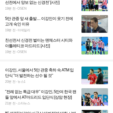
선전에서 양보 없는 신경전' [사진]
19분 전
OSEN
5만 관중 앞 새 출발… 이강인이 웃기 전에
고개 숙인 이유
19분 전
이데일리
친선전서 신경전 벌이는 맨체스터 시티와
아틀레티코 마드리드 [사진]
19분 전
OSEN
이강인, 서울에서 5만 관중 축하 속 ATM 입
단식 "더 발전하는 선수 될 것"
20분 전
뉴스1
"전례 없는 특급 대우" 이강인, 5만여 한국 팬
들 앞에서 AT마드리드 입단식 [상암 현장]
21분 전
스타뉴스