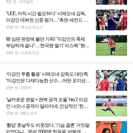
9분 전
이데일리
"LEE, 아직 시간 필요하다" 시메오네 감독,
이강인 데뷔전 신중 평가…"측면·세컨드 모
두 가능" 멀티 플레이어 기대감 드러냈다 [현
13분 전
엑스포츠뉴스
장 인터뷰]
韓 심판 판정에 불만 가득! "이강인의 축제
부당하게 끝나"…'한국팬 열기' 리스펙 "현장
안 오면 설명 힘들어"
14분 전
스포츠조선
‘이강인 투톱 활용’ 시메오네 감독도 대만족
“이강인은 다재다능한 선수…어떤 포지션이
든 OK” [현장 인터뷰]
15분 전
OSEN
‘날카로운 왼발 + 완벽 공격 조율’ No.7 이강
인 나오니 공격이 달라지네, 인상적인 ‘한국
데뷔전’…아틀레티코는 1-3 역전패 [MK상
15분 전
MK스포츠
암]
'황당' 호날두도 비웃었다, '기습 결혼' 거짓말
이었다니... '무려 2000명 헛걸음' 어떻게 이