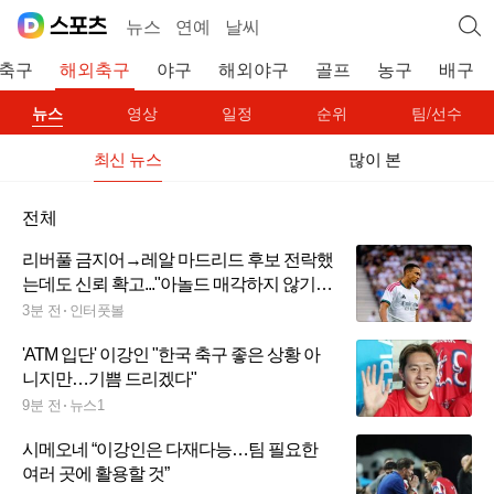
뉴스
연예
날씨
축구
해외축구
야구
해외야구
골프
농구
배구
뉴스
영상
일정
순위
팀/선수
최신 뉴스
많이 본
전체
리버풀 금지어→레알 마드리드 후보 전락했
는데도 신뢰 확고..."아놀드 매각하지 않기로
결정"
3분 전
인터풋볼
'ATM 입단' 이강인 "한국 축구 좋은 상황 아
니지만…기쁨 드리겠다"
9분 전
뉴스1
시메오네 “이강인은 다재다능…팀 필요한
여러 곳에 활용할 것”