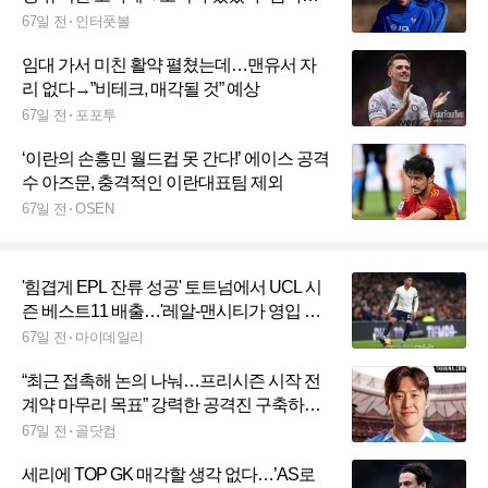
가 적극 추천"
67일 전
인터풋볼
임대 가서 미친 활약 펼쳤는데…맨유서 자
리 없다→”비테크, 매각될 것” 예상
67일 전
포포투
‘이란의 손흥민 월드컵 못 간다!’ 에이스 공격
수 아즈문, 충격적인 이란대표팀 제외
67일 전
OSEN
'힘겹게 EPL 잔류 성공' 토트넘에서 UCL 시
즌 베스트11 배출…'레알-맨시티가 영입 경
쟁'
67일 전
마이데일리
“최근 접촉해 논의 나눠…프리시즌 시작 전
계약 마무리 목표” 강력한 공격진 구축하려
는 AT 마드리드, 올여름 이강인 영입 선언
67일 전
골닷컴
세리에 TOP GK 매각할 생각 없다…’AS로