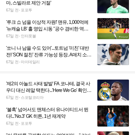
마, 스빌라르 제안 거절’
67일 전
포포투
'루크 쇼 넘을 이상적 자원!' 맨유, 1,000억에
'뉴캐슬 LB' 홀 영입 시동 "공수 겸비한 역동
적 풀백"
67일 전
인터풋볼
'쏘니 나 남을 수도 있어'...토트넘 '미친' 대반
전! 'SON 절친' 잔류 가능성 등장, A매치 소집
→"데 제르비에게 필요한 베테랑"
67일 전
마이데일리
'제2의 아놀드 사태 발발' FA 코나테, 결국 사
우디 대신 레알 택한다...'Here We Go' 확인
"공식적으로 영입 진행 예정"
67일 전
스포탈코리아
‘불혹’ 넘어서도 맨체스터 유나이티드서 뛴
다!...’No.3’ GK 히튼, 1년 재계약
67일 전
포포투