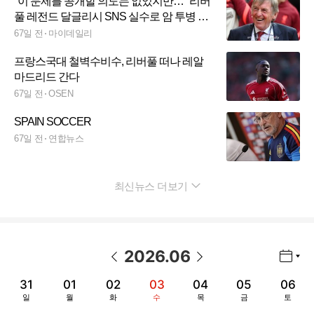
"이 문제를 공개할 의도는 없었지만…" 리버
풀 레전드 달글리시 SNS 실수로 암 투병 사
실 공개
67일 전
마이데일리
프랑스국대 철벽수비수, 리버풀 떠나 레알
마드리드 간다
67일 전
OSEN
SPAIN SOCCER
67일 전
연합뉴스
최신뉴스 더보기
펼치기
2026
.
06
년월 선택 열기/닫기
이전 날짜
다음 날짜
31
01
02
03
04
05
06
일
월
화
수
목
금
토