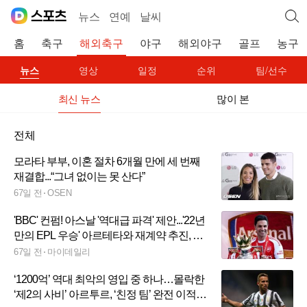
뉴스
연예
날씨
홈
축구
해외축구
야구
해외야구
골프
농구
뉴스
영상
일정
순위
팀/선수
최신 뉴스
많이 본
전체
모라타 부부, 이혼 절차 6개월 만에 세 번째
재결합...“그녀 없이는 못 산다”
67일 전
OSEN
'BBC' 컨펌! 아스날 '역대급 파격' 제안...'22년
만의 EPL 우승' 아르테타와 재계약 추진, 3
년 계약→'英 최고 연봉' 예정
67일 전
마이데일리
‘1200억’ 역대 최악의 영입 중 하나…몰락한
‘제2의 사비’ 아르투르, ‘친정 팀’ 완전 이적