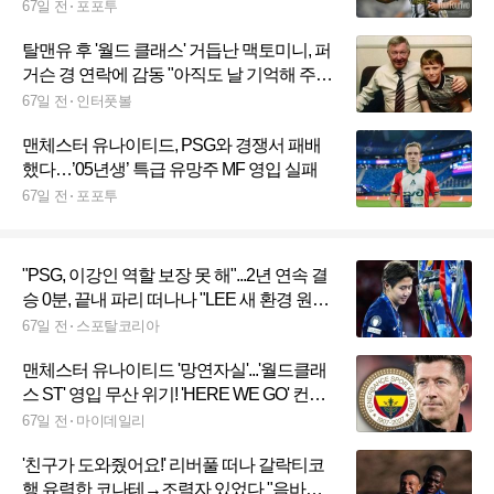
임박
67일 전
포포투
탈맨유 후 '월드 클래스' 거듭난 맥토미니, 퍼
거슨 경 연락에 감동 "아직도 날 기억해 주더
라"
67일 전
인터풋볼
맨체스터 유나이티드, PSG와 경쟁서 패배
했다…’05년생’ 특급 유망주 MF 영입 실패
67일 전
포포투
"PSG, 이강인 역할 보장 못 해"...2년 연속 결
승 0분, 끝내 파리 떠나나 "LEE 새 환경 원해,
아틀레티코 관심"
67일 전
스포탈코리아
맨체스터 유나이티드 '망연자실'...'월드클래
스 ST' 영입 무산 위기! 'HERE WE GO' 컨펌,
페네르바체 '하이재킹' 시도→'협상' 시작
67일 전
마이데일리
'친구가 도와줬어요!' 리버풀 떠나 갈락티코
행 유력한 코나테→조력자 있었다 "음바페