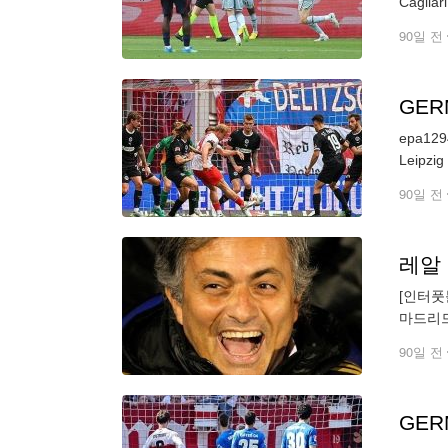
90일 전
GER
epa1294
90일 전
[인터풋
마드리드
다. 이
90일 전
GER