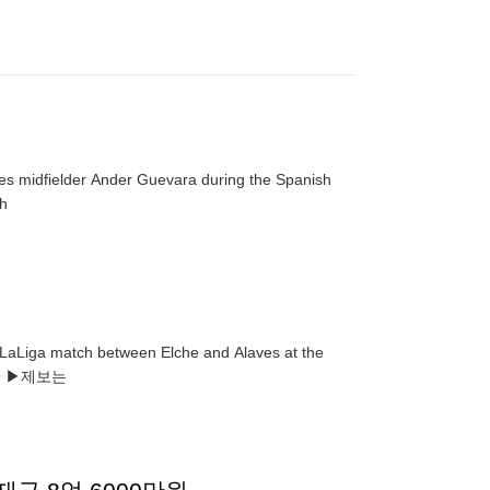
ves midfielder Ander Guevara during the Spanish
ch
h LaLiga match between Elche and Alaves at the
. EPA/PABLO MIRANZO ▶제보는