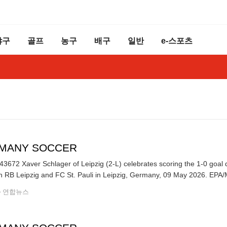
야구
골프
농구
배구
일반
e-스포츠
MANY SOCCER
3672 Xaver Schlager of Leipzig (2-L) celebrates scoring the 1-0 goa
between RB Leipzig and FC St. Pau
연합뉴스