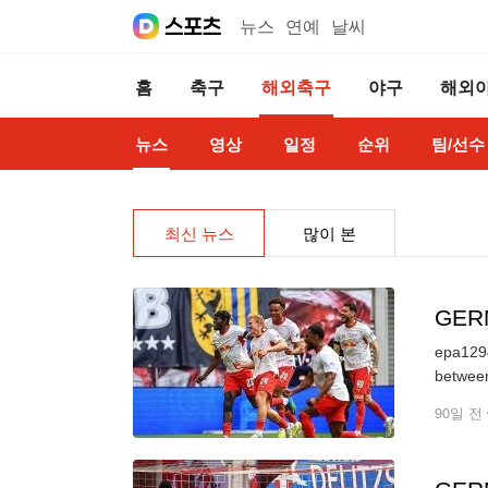
뉴스
연예
날씨
홈
축구
해외축구
야구
해외
뉴스
영상
일정
순위
팀/선수
최신 뉴스
많이 본
GER
epa1294
90일 전