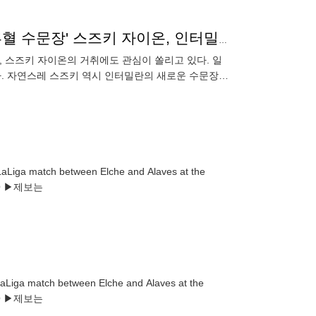
'주가 폭등' 또 일본에서 '빅클럽 선수' 탄생하나...'日 혼혈 수문장' 스즈키 자이온, 인터밀란 이적설
 스즈키 자이온의 거취에도 관심이 쏠리고 있다. 일
있다. 자연스레 스즈키 역시 인터밀란의 새로운 수문장
 시즌 동
 LaLiga match between Elche and Alaves at the
. EPA/PABLO MIRANZO ▶제보는
 LaLiga match between Elche and Alaves at the
. EPA/PABLO MIRANZO ▶제보는