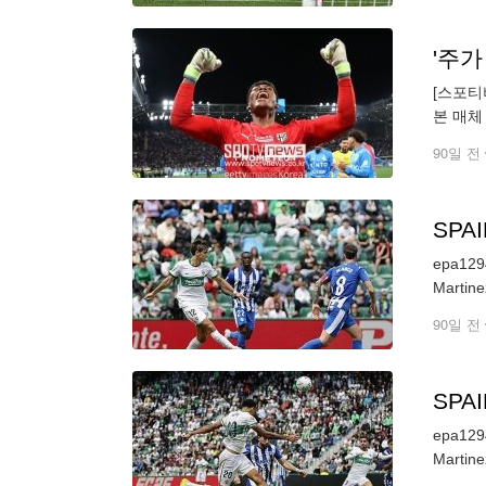
[스포티
본 매체
후보에 
90일 전
SPA
epa1294
90일 전
SPA
epa1294