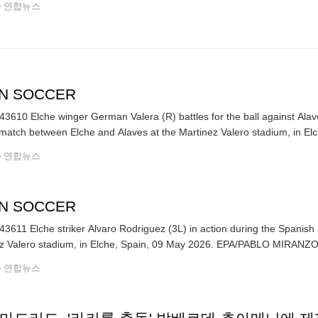
연합뉴스
IN SOCCER
3610 Elche winger German Valera (R) battles for the ball against Ala
match between Elche and Alaves at the Martinez Valero stadium, in El
연합뉴스
IN SOCCER
3611 Elche striker Alvaro Rodriguez (3L) in action during the Spanis
Martinez Valero stadium, in Elche, Spain, 09 May 2026
연합뉴스