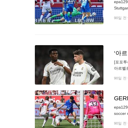
epa1294
90일 전
‘아르
[포포투
아르벨로
한 발베
90일 전
GER
epa1294
soccer 
90일 전