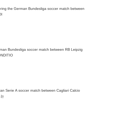
during the German Bundesliga soccer match between
RTIN DI
rman Bundesliga soccer match between RB Leipzig
IN DIVISEK CONDITIO
ian Serie A soccer match between Cagliari Calcio
RU ▶제보는