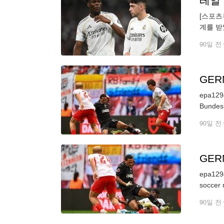
레알 
[스포츠
계를 받
을 하고
90일 전
GER
epa1294
Bundesl
90일 전
GER
epa1294
soccer 
90일 전