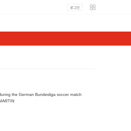
로그인
l during the German Bundesliga soccer match
li in Leipzig, Germany, 09 May 2026. EPA/MARTIN