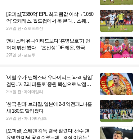
[오피셜]'2380억' EPL 최고 몸값 이삭→'1050
억' 요케레스, 월드컵에서 못 본다…스웨덴,
토마손 감독 전격 경질
297일 전
스포츠조선
맨체스터 유나이티드보다 ‘홍명보호’가 먼
저 데뷔전 봤다…’초신성’ DF 레온, 한국전
서 A대표팀 데뷔
297일 전
포포투
'이럴 수가' 맨체스터 유나이티드 '파격 영입'
결단...'제2의 피를로' 중원 핵심으로 낙점했
다! 바이아웃 '1430억'이 관건
297일 전
마이데일리
'한국 완파' 브라질, 일본에 2-3 역전패...나흘
새 180도 달라졌다
297일 전
마니아타임즈
[오피셜] 스웨덴 감독 결국 잘렸다! 선수 땐
유명한 미남 공격수였는데... 경질 이유는 '월