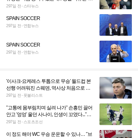
드컵 위기'
297일 전
스타뉴스
SPAIN SOCCER
297일 전
연합뉴스
SPAIN SOCCER
297일 전
연합뉴스
'이사크-요케레스 투톱으로 무승' 월드컵 본
선행 어려워진 스웨덴, 역사상 처음으로 감
독 경질
297일 전
풋볼리스트
"고통에 몸부림치며 실려 나가" 손흥민 끌어
안고 '엉엉' 울던 사나이, 인생이 꼬였다..."투
입 9초 만에 부상 OUT"
297일 전
스포츠조선
이 정도 해야 WC 우승 운운할 수 있나… "브