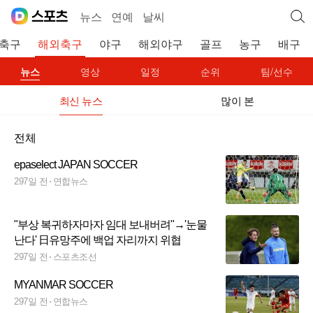
뉴스
연예
날씨
축구
해외축구
야구
해외야구
골프
농구
배구
뉴스
영상
일정
순위
팀/선수
최신 뉴스
많이 본
전체
epaselect JAPAN SOCCER
297일 전
연합뉴스
"부상 복귀하자마자 임대 보내버려"→'눈물
난다' 日유망주에 백업 자리까지 위협
297일 전
스포츠조선
MYANMAR SOCCER
297일 전
연합뉴스