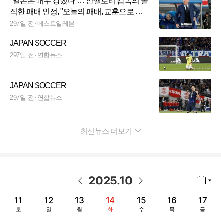
"일본은 매우 강했다"… 안첼로티 감독의 솔
직한 패배 인정, "오늘의 패배, 교훈으로 삼
을 것"
297일 전
베스트일레븐
JAPAN SOCCER
297일 전
연합뉴스
JAPAN SOCCER
297일 전
연합뉴스
최신뉴스 더보기
펼치기
2025
.
10
년월 선택 열기/닫기
이전 날짜
다음 날짜
11
12
13
14
15
16
17
토
일
월
화
수
목
금