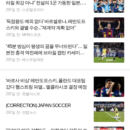
라질 최강 아냐" 전설의 1군 가동한 일본, 쌈
바축구 상대로 짜릿한 3-2 역전승!
297일 전
스포탈코리아
'득점왕도 예외 없다' 바르셀로나, 레반도프
스키와 결별 수순..."재계약 계획 없어"
297일 전
MHN스포츠
"45분 방심이 평생의 꿈을 무너뜨린다"… 일
본전 충격 역전패에 브라질 캡틴 카세미루
의 분노, 동료들에게 일침
297일 전
베스트일레븐
'바르사 비상' 레반도프스키, 폴란드 대표팀
갔다 햄스트링 파열... 엘클라시코 결장 예정
297일 전
풋볼리스트
(CORRECTION) JAPAN SOCCER
297일 전
연합뉴스