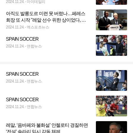
'디펜딩 챔프' 맨시티
2024.11.24.
마이데일리
아직도 발롱도르 미련 못 버렸나…페레스
회장 또 시작 "레알 선수 위한 상이었다, 믿
기 힘든 일 벌어져"
2024.11.24.
엑스포츠뉴스
SPAIN SOCCER
2024.11.24.
연합뉴스
SPAIN SOCCER
2024.11.24.
연합뉴스
SPAIN SOCCER
2024.11.24.
연합뉴스
레알, ‘음바페와 불화설’ 안첼로티 경질하면
‘전설’ 솔라리 임시 감독 체제