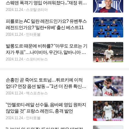
스웨덴 폭격기 영입 어려워졌다..."재정 위기
로 감당하기 힘들어"
2024.11.24.
스포탈코리아
피를로는 AC 밀란 레전드인가요? 유벤투스
레전드인가요? '밀란+유베' 출신 베스트11
2024.11.24.
인터풋볼
발롱도르 때문에 비하를? "아무도 모르는 기
자가 투표"…나미비아, 우간다, 알바니아 없
었으면 비니시우스가 탔다
2024.11.24.
스포티비뉴스
손흥민 곧 죽어도 토트넘…튀르키예 이적
없다? 연장 옵션 발동→"1년 더 잔류 확신"
쏟아지네
2024.11.24.
엑스포츠뉴스
"안첼로티-레알 선수들, 음바페 영입 원하지
않았을 것" 프랑스 레전드, 충격 발언
2024.11.24.
인터풋볼