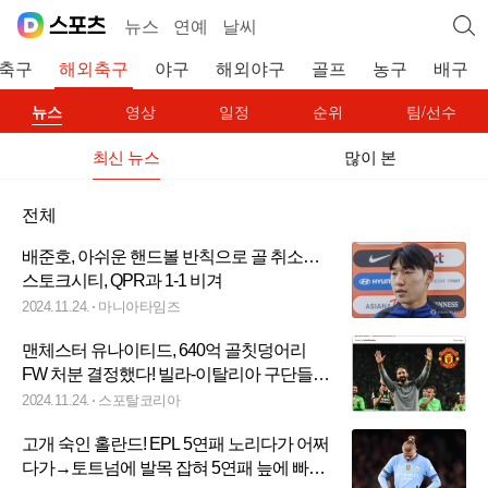
뉴스
연예
날씨
축구
해외축구
야구
해외야구
골프
농구
배구
뉴스
영상
일정
순위
팀/선수
최신 뉴스
많이 본
전체
배준호, 아쉬운 핸드볼 반칙으로 골 취소…
스토크시티, QPR과 1-1 비겨
2024.11.24.
마니아타임즈
맨체스터 유나이티드, 640억 골칫덩어리
FW 처분 결정했다! 빌라-이탈리아 구단들이
차기 행선지로 거론
2024.11.24.
스포탈코리아
고개 숙인 홀란드! EPL 5연패 노리다가 어쩌
다가→토트넘에 발목 잡혀 5연패 늪에 빠진