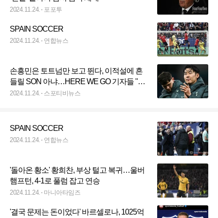
2024.11.24.
포포투
SPAIN SOCCER
2024.11.24.
연합뉴스
손흥민은 토트넘만 보고 뛴다, 이적설에 흔
들릴 SON 아냐…HERE WE GO 기자들 "1
년 연장 발동"
2024.11.24.
스포티비뉴스
SPAIN SOCCER
2024.11.24.
연합뉴스
'돌아온 황소' 황희찬, 부상 털고 복귀…울버
햄프턴, 4-1로 풀럼 잡고 연승
2024.11.24.
마니아타임즈
'결국 문제는 돈이었다' 바르셀로나, 1025억