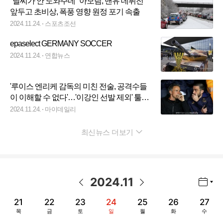
"날씨가 안 도와주네" 아모림, 맨유 데뷔전
앞두고 초비상, 폭풍 영향 원정 포기 속출
2024.11.24.
스포츠조선
epaselect GERMANY SOCCER
2024.11.24.
연합뉴스
'루이스 엔리케 감독의 미친 전술, 공격수들
이 이해할 수 없다'…'이강인 선발 제외' 툴루
즈전 비난
2024.11.24.
마이데일리
최신뉴스 더보기
펼치기
2024
.
11
년월 선택 열기/닫기
이전 날짜
다음 날짜
21
22
23
24
25
26
27
목
금
토
일
월
화
수