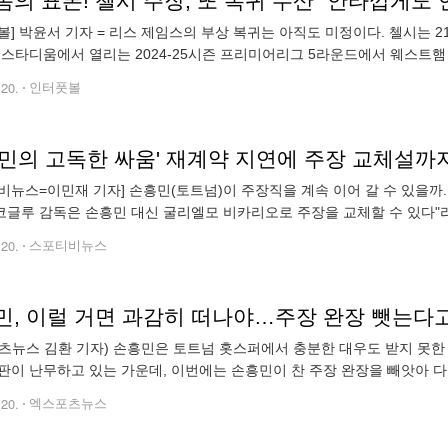
의 표본! 첼시 주장, 또 복귀 무산 "안타깝게도
볼] 박윤서 기자 = 리스 제임스의 부상 복귀는 아직도 미정이다. 첼시는 21
 스타디움에서 열리는 2024-25시즌 프리미어리그 5라운드에서 웨스트햄 
)로 8위에, 웨스트햄은 1승 1무 2패(승점 4점)로 14위에 위치해 있
.20.
인터풋볼
흥민의 고독한 싸움' 재계약 지연에 주장 교체설
비뉴스=이민재 기자] 손흥민(토트넘)이 주장직을 계속 이어 갈 수 있을까. 
글루 감독은 손흥민 대신 굴리엘모 비카리오로 주장을 교체할 수 있다"
 보도했다. 이어 "손흥민의 계약은 2025년에 만료될 예정이지만 12개월
.20.
스포티비뉴스
민, 이럴 거면 과감히 떠나야…주장 완장 뺏는다고?
츠뉴스 김환 기자) 손흥민은 토트넘 홋스퍼에서 충분한 대우도 받지 못한 
판이 난무하고 있는 가운데, 이번에는 손흥민이 찬 주장 완장을 빼앗아 
 현재 침묵하고 있는 데다, 재계약 여부가 불투명한 상황에서 구단이 
.20.
엑스포츠뉴스