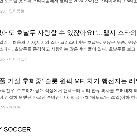
한 토트넘 훗스퍼 스타디움에서 열리는 2024-25시즌 프리미어리그 5라
(승점 4점)로 13위에, 브렌트포드는 2승 2패(승점 6점)로 9위에 위치해
.20.
인터풋볼
일리 = 최용재 기자]세기의 스타 크리스티아누 호날두. 수많은 우승, 수많
스타다. 호날두를 존경하고 사랑하는 많은 후배들이 있다. 호날두를 보고 
시그니처 세리머니를 따라하는 선수들이 있다. 최근 가장 유명한 호날두
.20.
마이데일리
버풀 거절 후회중’ 슬롯 원픽 MF, 차기 행선지는
=박진우] 로드리가 공개 석상에서 맨체스터 시티 잔류 의사를 드러내자 
이 간절히 원했던 마르틴 수비멘디다. 영국 매체 ‘팀토크’는 20일(이하 
수비멘디 영입을 고려하고 있는 것으로 알려졌다. 수비멘디 측은 이적할 
.20.
포포투
LY SOCCER