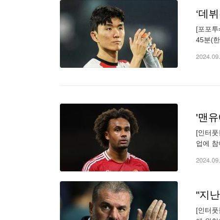
[포포투
45분(
리그 페
2024.09
'맨유
[인터풋
업에 참
지르크지
2024.09
"지난
[인터풋