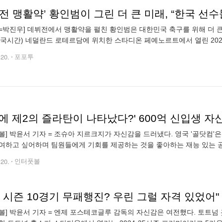
=박진우] 데뷔전에서 맹활약을 펼친 황인범은 대한민국 축구를 위해 더 큰
한국시간) 네덜란드 로테르담에 위치한 스타디온 페예노르트에서 열린 2024
이즈 1차전 레버쿠젠과의 맞대결에서 0-4로 대패했다. 황인범의 데뷔전 
.20.
포포투
에 제2의 즐라탄이 나타났다?' 600억 신입생 자
볼] 박윤서 기자 = 조슈아 지르크지가 자신감을 드러냈다. 영국 '골닷컴'
여하고 싶어하며 팀원들에게 기회를 제공하는 것을 좋아하는 재능 있는 
는 맨유 입단 전부터 많은 기대를 받았던 선수다. 볼로냐에서 뛰어난 연
.20.
인터풋볼
 시즌 10경기 무패행진? 우린 그럴 자격 있었어
볼] 박윤서 기자 = 엔제 포스테코글루 감독의 자신감은 여전했다. 토트넘 