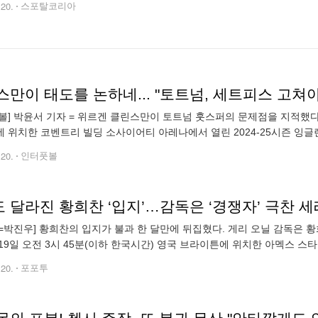
.20.
스포탈코리아
만이 태도를 논하네... "토트넘, 세트피스 고쳐야
볼] 박윤서 기자 = 위르겐 클린스만이 토트넘 훗스퍼의 문제점을 지적했다.
 위치한 코벤트리 빌딩 소사이어티 아레나에서 열린 2024-25시즌 잉글
1로 이겼다. 토트넘은 진땀승을 거뒀다. 전반전 74%의 볼 점유율을 가져가
.20.
인터풋볼
도 달라진 황희찬 ‘입지’…감독은 ‘경쟁자’ 극찬 
=박진우] 황희찬의 입지가 불과 한 달만에 뒤집혔다. 게리 오닐 감독은 
19일 오전 3시 45분(이하 한국시간) 영국 브라이튼에 위치한 아멕스 스
컵) 3라운드 브라이튼과의 맞대결에서 2-3으로 패배했다. 이날 황희찬은 
.20.
포포투