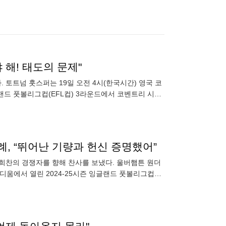
 해! 태도의 문제"
 토트넘 훗스퍼는 19일 오전 4시(한국시간) 영국 코
랜드 풋볼리그컵(EFL컵) 3라운드에서 코벤트리 시티
고도
세례, “뛰어난 기량과 헌신 증명했어”
황희찬의 경쟁자를 향해 찬사를 보냈다. 울버햄튼 원더
타디움에서 열린 2024-25시즌 잉글랜드 풋볼리그컵
오랜만에 선발