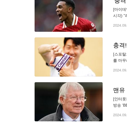
'충격
[마이데
시각) 
다. 아
2024.09
[스포탈
를 마무
부정할 
2024.09
맨유 
[인터풋
방송 '
승전에 
2024.09