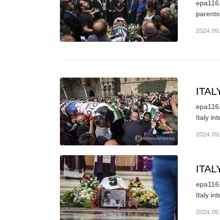
epa1161
parents
2024.09
ITA
epa1161
2024.09
ITA
epa1161
2024.09