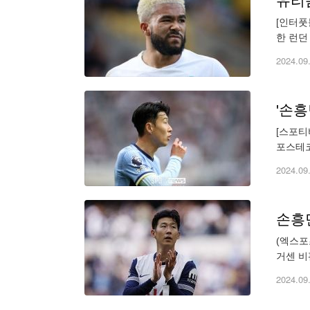
유리몸
[인터풋
한 런던
점 7점
2024.09
'손
[스포티
포스테코
다"라고
2024.09
손흥
(엑스포
거센 비
손흥민이
2024.09