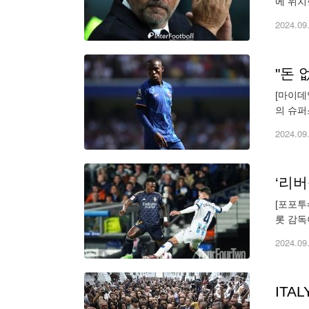
에 위치
무 2패
2024.09
[마이데
의 슈퍼
우상의 
2024.09
‘리
[포포투
롯 감독
다면, 
2024.09
ITA