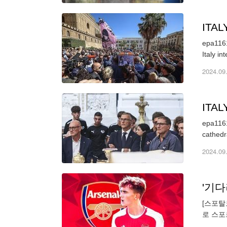
ITA
epa1161
2024.09
ITA
epa1161
cathedr
2024.09
[스포탈
로 스포
패했다.