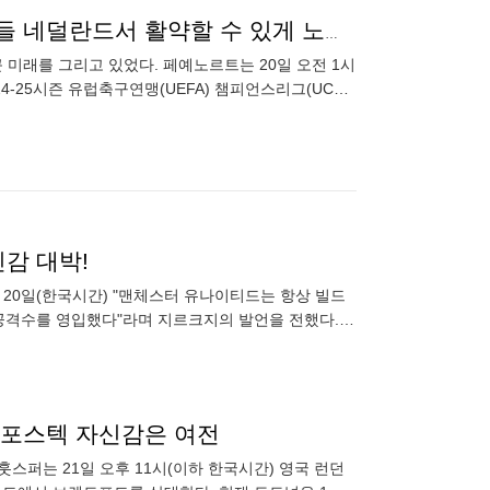
‘데뷔전 맹활약’ 황인범이 그린 더 큰 미래, “한국 선수들 네덜란드서 활약할 수 있게 노력할 것”
 미래를 그리고 있었다. 페예노르트는 20일 오전 1시
-25시즌 유럽축구연맹(UEFA) 챔피언스리그(UCL)
성사 여부
신감 대박!
은 20일(한국시간) "맨체스터 유나이티드는 항상 빌드
공격수를 영입했다"라며 지르크지의 발언을 전했다.
계 플레이와 정확
" 포스텍 자신감은 여전
훗스퍼는 21일 오후 11시(이하 한국시간) 영국 런던