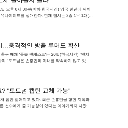
 언제 돌아올지 몰라"
일 오후 8시 30분(이하 한국시간) 영국 런던에 위치
유나이티드를 상대한다. 현재 첼시는 2승 1무 1패(승
까지…충격적인 방출 루머도 확산
축구 매체 '풋볼 팬캐스트'는 20일(한국시간) "엔지
라며 "토트넘은 손흥민의 미래를 약속하지 않고 있
 계약을
 "토트넘 캡틴 교체 가능"
채 짐만 짊어지고 있다. 최근 손흥민을 향한 지적과
다른 선수에게 줄 가능성이 있다는 이야기까지 나왔다.
연장 옵션까지 발동하지