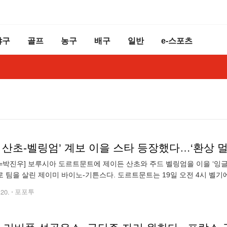
야구
골프
농구
배구
일반
e-스포츠
=박진우] 보루시아 도르트문트에 제이든 산초와 주드 벨링엄을 이을 ‘잉
 팀을 살린 제이미 바이노-기튼스다. 도르트문트는 19일 오전 4시 벨
-25시즌 유럽축구연맹(UEFA) 챔피언스리그(UCL) 리그 페이즈 1차전 클
.20.
포포투