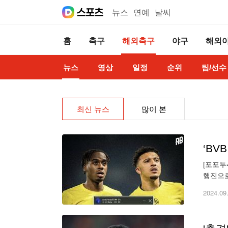
뉴스
연예
날씨
홈
축구
해외축구
야구
해외
뉴스
영상
일정
순위
팀/선수
최신 뉴스
많이 본
[포포투
행진으로
2024
2024.09