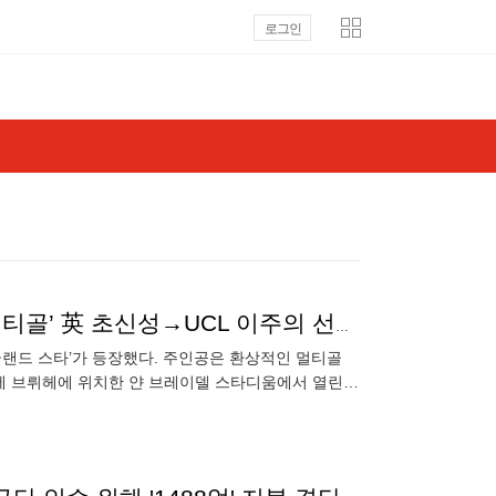
로그인
‘BVB 산초-벨링엄’ 계보 이을 스타 등장했다…‘환상 멀티골’ 英 초신성→UCL 이주의 선수 선정
글랜드 스타’가 등장했다. 주인공은 환상적인 멀티골
기에 브뤼헤에 위치한 얀 브레이델 스타디움에서 열린
럽 브뤼헤와의 맞