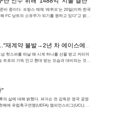
단 인수 위해 '1488억' 지불 결단
준비 중이다. 프랑스 매체 '레퀴프'는 20일(이하 한국
해 FC 낭트의 소유주가 되기를 원하고 있다"고 밝혔
더까지 소
충격! 손흥민, 시즌 중 '주장 박탈' 불명예 기록 남길까…"재계약 불발→2년 차 에이스에게 완장 넘긴다"
토트넘 핫스퍼를 떠날 때 시계 하나를 선물 받고 커리어
승 트로피 가득 안고 환대 받는 모습과 대비되는 것은
015년
"
후의 삶에 대해 밝혔다. 퍼거슨 전 감독은 영국 공영
첫해에 유럽축구연맹(UEFA) 챔피언스리그(UCL) 결