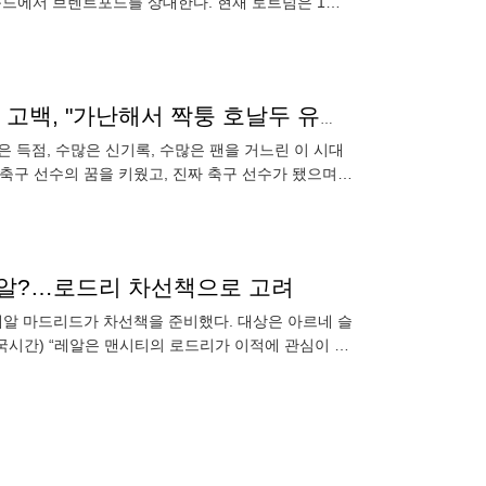
운드에서 브렌트포드를 상대한다. 현재 토트넘은 1승 1
"돈 없어도 호날두 사랑할 수 있잖아요!"…첼시 스타의 고백, "가난해서 짝퉁 호날두 유니폼 입고 다녔다"
은 득점, 수많은 신기록, 수많은 팬을 거느린 이 시대
축구 선수의 꿈을 키웠고, 진짜 축구 선수가 됐으며,
의 광팬은
 레알?…로드리 차선책으로 고려
레알 마드리드가 차선책을 준비했다. 대상은 아르네 슬
한국시간) “레알은 맨시티의 로드리가 이적에 관심이 없
수 있다는 의사를