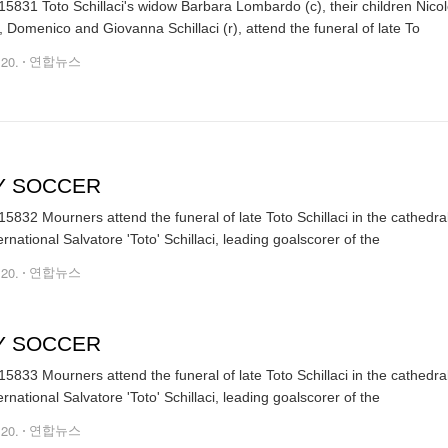
5831 Toto Schillaci's widow Barbara Lombardo (c), their children Nicole,
, Domenico and Giovanna Schillaci (r), attend the funeral of late To
.20.
연합뉴스
LY SOCCER
5832 Mourners attend the funeral of late Toto Schillaci in the cathedr
Italy international Salvatore 'Toto' Schillaci, leading goalscorer of the
.20.
연합뉴스
LY SOCCER
5833 Mourners attend the funeral of late Toto Schillaci in the cathedr
Italy international Salvatore 'Toto' Schillaci, leading goalscorer of the
.20.
연합뉴스