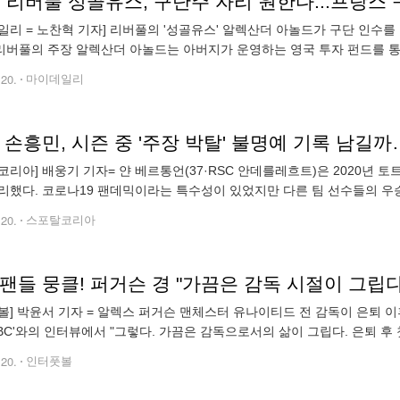
' 리버풀 성골유스, 구단주 자리 원한다...프랑스 구
일리 = 노찬혁 기자] 리버풀의 '성골유스' 알렉산더 아놀드가 구단 인수를 
"리버풀의 주장 알렉산더 아놀드는 아버지가 운영하는 영국 투자 펀드를 통
놀드는 잉글랜드 국적의 수비수다. 주 포지션은 라이트백으로 중앙 미드필
.20.
마이데일리
코리아] 배웅기 기자= 얀 베르통언(37·RSC 안데를레흐트)은 2020년 
리했다. 코로나19 팬데믹이라는 특수성이 있었지만 다른 팀 선수들의 우
수 없는 사실이다. 안타깝게도 손흥민(32) 역시 같은 전철을 밟고 있다. 2
.20.
스포탈코리아
팬들 뭉클! 퍼거슨 경 "가끔은 감독 시절이 그립다
볼] 박윤서 기자 = 알렉스 퍼거슨 맨체스터 유나이티드 전 감독이 은퇴 이
BBC'와의 인터뷰에서 "그렇다. 가끔은 감독으로서의 삶이 그립다. 은퇴 후 
갔고, 와이프에게 '이것이 그립다'라고 말했다. 큰 경기, 유럽 대항전이
.20.
인터풋볼