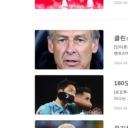
2024.09
클린스
[인터풋
벤트리에
에 2-
2024.09
180
[포포투
러스는 
(EFL
2024.09