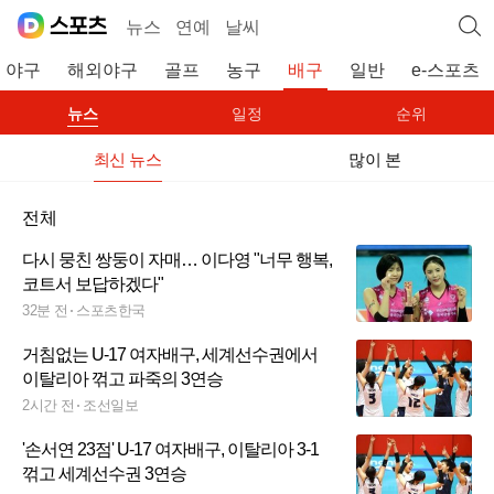
뉴스
연예
날씨
야구
해외야구
골프
농구
배구
일반
e-스포츠
뉴스
일정
순위
최신 뉴스
많이 본
전체
다시 뭉친 쌍둥이 자매… 이다영 "너무 행복,
코트서 보답하겠다"
32분 전
스포츠한국
거침없는 U-17 여자배구, 세계선수권에서
이탈리아 꺾고 파죽의 3연승
2시간 전
조선일보
'손서연 23점' U-17 여자배구, 이탈리아 3-1
꺾고 세계선수권 3연승