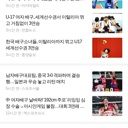
리그 3연승
3시간 전
마이데일리
U-17 여자 배구, 세계선수권서 이탈리아 꺾
고 거침없이 3연승
3시간 전
연합뉴스
한국 배구소녀들, 이탈리아까지 꺾고 U17
세계선수권 3연승
3시간 전
중앙일보
남자배구대표팀, 중국 3-0 격파하며 결승
행…일본과 우승 놓고 리턴 매치
5시간 전
스포츠서울
中 여자배구 날벼락! '192cm 주포' 리잉잉 심
장 수술→아시안게임 불참…대회 3연패 도
전 '노란불'
12시간 전
엑스포츠뉴스