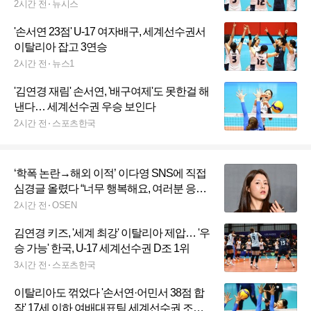
2시간 전
뉴시스
'손서연 23점' U-17 여자배구, 세계선수권서
이탈리아 잡고 3연승
2시간 전
뉴스1
'김연경 재림' 손서연, '배구여제'도 못한걸 해
낸다… 세계선수권 우승 보인다
2시간 전
스포츠한국
‘학폭 논란→해외 이적’ 이다영 SNS에 직접
심경글 올렸다 “너무 행복해요, 여러분 응원
덕분에 여기까지 왔다”
2시간 전
OSEN
김연경 키즈, '세계 최강' 이탈리아 제압… '우
승 가능' 한국, U-17 세계선수권 D조 1위
3시간 전
스포츠한국
이탈리아도 꺾었다 '손서연·어민서 38점 합
작' 17세 이하 여배대표팀 세계선수권 조별