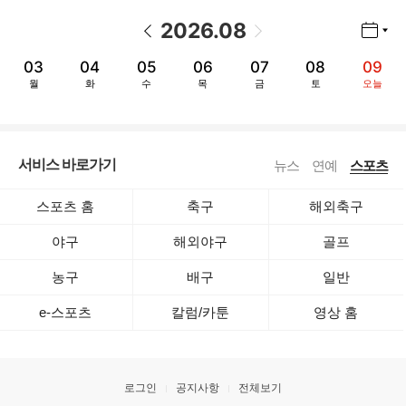
2026
.
08
년월 선택 열기/닫기
이전 날짜
다음 날짜
03
04
05
06
07
08
09
월
화
수
목
금
토
오늘
서비스 바로가기
뉴스
연예
스포츠
스포츠 홈
축구
해외축구
야구
해외야구
골프
농구
배구
일반
e-스포츠
칼럼/카툰
영상 홈
로그인
공지사항
전체보기