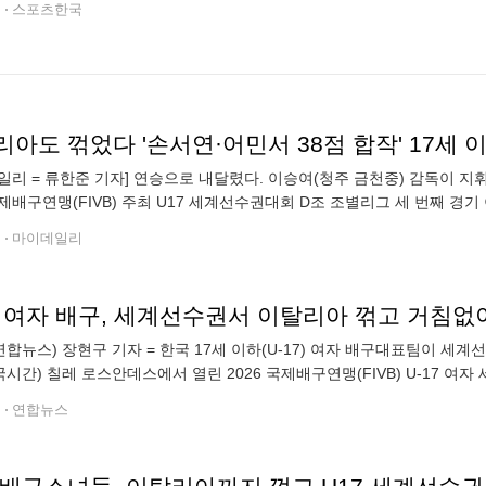
전
스포츠한국
일리 = 류한준 기자] 연승으로 내달렸다. 이승여(청주 금천중) 감독이 지휘
제배구연맹(FIVB) 주최 U17 세계선수권대회 D조 조별리그 세 번째 경
 칠레 로스 안데스에 있는 리체오 믹스터 로스 안데스체육관에서 열린 
전
마이데일리
7 여자 배구, 세계선수권서 이탈리아 꺾고 거침없
연합뉴스) 장현구 기자 = 한국 17세 이하(U-17) 여자 배구대표팀이 
국시간) 칠레 로스안데스에서 열린 2026 국제배구연맹(FIVB) U-17 
 3-1(25-14 25-19 13-25 25-20)로 눌렀다. 푸에르토리코
전
연합뉴스