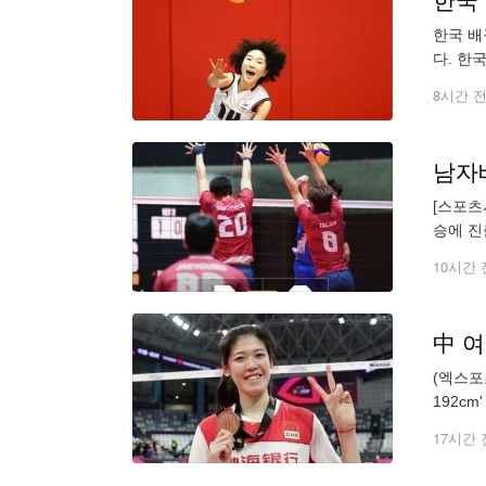
한국
한국 배
다. 한
14, 2
8시간 
남자
[스포츠
승에 진
완파했다
10시간 
(엑스포
192c
에도 적
17시간 