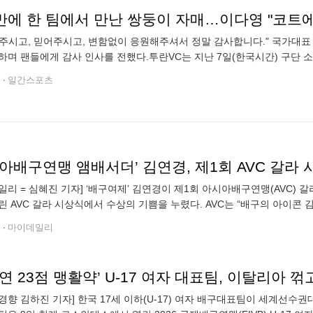
 만에 한 팀에서 만난 쌍둥이 자매…이다영 "코트
주시고, 믿어주시고, 변함없이 응원해주셔서 정말 감사합니다." 국가대표 
하며 팬들에게 감사 인사를 전했다.투란VC는 지난 7일(한국시간) 구단 
다영은 8일 자신의 SNS에 이적 소감을 전하며 새 출발을 알렸다. 이다영은
전
일간스포츠
아배구연맹 앰배서더’ 김연경, 제1회 AVC 갈라
일리 = 심혜진 기자] ‘배구여제’ 김연경이 제1회 아시아배구연맹(AVC) 
린 AVC 갈라 시상식에서 수상의 기쁨을 누렸다. AVC는 “배구의 아이콘 
영예를 안았다”면서 “오랜 시간 배구에 남긴 위대한 발자취와 종목에 끼
전
마이데일리
연 23점 맹활약’ U-17 여자 대표팀, 이탈리아 꺾
경향 김하진 기자] 한국 17세 이하(U-17) 여자 배구대표팀이 세계선수