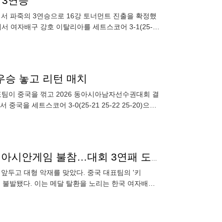
 3연승
회에서 파죽의 3연승으로 16강 토너먼트 진출을 확정했
서 여자배구 강호 이탈리아를 세트스코어 3-1(25-
우승 놓고 리턴 매치
표팀이 중국을 꺾고 2026 동아시아남자선수권대회 결
을 세트스코어 3-0(25-21 25-22 25-20)으로
中 여자배구 날벼락! '192cm 주포' 리잉잉 심장 수술→아시안게임 불참…대회 3연패 도전 '노란불'
앞두고 대형 악재를 맞았다. 중국 대표팀의 '키
이 불발됐다. 이는 메달 탈환을 노리는 한국 여자배구
) "리잉잉은