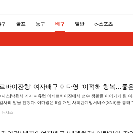
야구
골프
농구
배구
일반
e-스포츠
제르바이잔행' 여자배구 이다영 "이적해 행복…좋은
뉴시스]박윤서 기자 = 유럽 아제르바이잔에서 선수 생활을 이어가게 된 여
감사의 말을 전했다. 이다영은 8일 개인 사회관계망서비스(SNS)를 통해 
복하다"며 "기다리는 동안 여러분이 참 많이 보고 싶었고, 여기까지 올 수
뉴시스