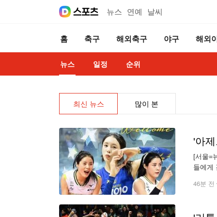
뉴스
연예
날씨
홈
축구
해외축구
야구
해외
뉴스
일정
순위
최신 뉴스
많이 본
'아
[서울=
들에게 
너무 행
46분 전