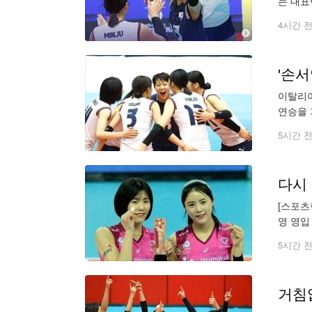
는 대표
를 세트 
4시간 
이탈리아
연승을 
이탈리아를
5시간 
다시
[스포츠
영 영입
잔 여자
5시간 
거침