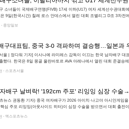
 배구소녀들, 이탈리아까지 꺾고 U17 세계선수권
구 소녀들이 국제배구연맹(FIVB) 17세 이하(U17) 여자 세계선수권대
국은 9일(한국시간) 칠레 로스 안데스에서 열린 대회 조별리그 D조 3차전에
5-19, 13-25, 25-20)로 물리쳤다. FIVB 랭킹에서 이탈리아
전
중앙일보
배구대표팀, 중국 3-0 격파하며 결승행…일본과 
서울 | 정다워 기자] 이사나예 라미레스 감독이 이끄는 한국 남자배구 대
출했다. 한국은 8일 몽골 울란바토르 AVA 아레나에서 열린 대회 준결승에서 중국
. 임재영이 13득점 활약한 가운데 신호진과 정한용이 각각 10득점씩
전
스포츠서울
츠뉴스 권동환 기자) 중국 여자배구가 2026 아이치·나고야 아시안게임을 
m' 핵심 주포 리잉잉(아웃사이드 히터)이 심장 수술을 받으면서 대회 출전
지 않은 변수가 될 전망이다. 중국 매체 '시나스포츠'는 지난 6일(한국시간
전
엑스포츠뉴스