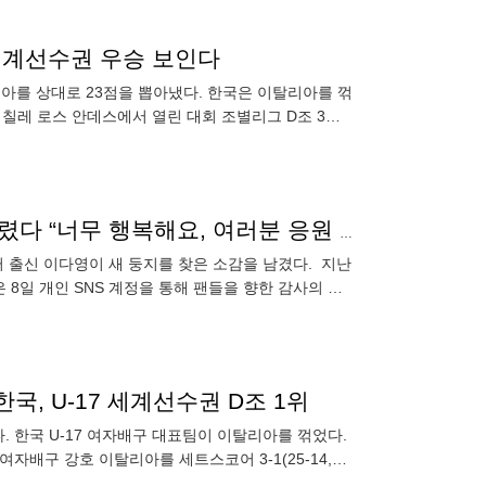
 세계선수권 우승 보인다
탈리아를 상대로 23점을 뽑아냈다. 한국은 이탈리아를 꺾
) 칠레 로스 안데스에서 열린 대회 조별리그 D조 3차
‘학폭 논란→해외 이적’ 이다영 SNS에 직접 심경글 올렸다 “너무 행복해요, 여러분 응원 덕분에 여기까지 왔다”
터 출신 이다영이 새 둥지를 찾은 소감을 남겼다. 지난
8일 개인 SNS 계정을 통해 팬들을 향한 감사의 뜻
라고
한국, U-17 세계선수권 D조 1위
. 한국 U-17 여자배구 대표팀이 이탈리아를 꺾었다.
자배구 강호 이탈리아를 세트스코어 3-1(25-14,