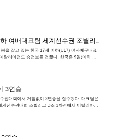
이탈리아도 꺾었다 '손서연·어민서 38점 합작' 17세 이하 여배대표팀 세계선수권 조별리그 3연승
봉을 잡고 있는 한국 17세 이하(U17) 여자배구대표
기 이탈리아전도 승전보를 전했다. 한국은 9일(이하 한
이탈리
이 3연승
세계선수권대회에서 거침없이 3연승을 질주했다. 대표팀은
여자 세계선수권대회 조별리그 D조 3차전에서 이탈리아를