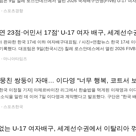
팀은 9일 칠레 로스안데스에서 열린 2026 국제배구연맹(FIVB) U-17
스코어 3-1(25-14 25-19 13-25 25-20)로 꺾었다. 앞서 푸에
전
스포츠경향
 완파한 한국 17세 이하 여자배구대표팀. / 사진=연합뉴스 한국 17세 
기록했다. 대표팀은 9일(한국시간) 칠레 로스안데스에서 열린 2026 FIV
 3-1(25-14 25-19 13-25 25-20)로 꺾었다. 푸에르토리코
전
마니아타임즈
 뭉친 쌍둥이 자매… 이다영 "너무 행복, 코트서 
한국 이정철 기자] 아제르바이잔 리그에서 한솥밥을 먹게된 이재영과 이다영
 소식을 알린 데 이어 7일 이다영과 계약했다고 발표했다. 구단은 "한국 
배구 리그에서 투란 소속 팀 선수로 활약할 예정"이라고 전했다. 이다영은 
전
스포츠한국
없는 U-17 여자배구, 세계선수권에서 이탈리아 