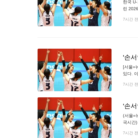
한국 U
린 202
25-2
7시간 
'손서
[서울=
있다. 
조별리그 
7시간 
'손서
(서울=
국시간)
3-1(2
7시간 