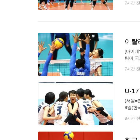
7시간 
[마이데
팀이 국
국시각)
7시간 
U-1
(서울=
9일(한
세트 점수
8시간 