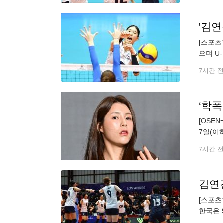
'김연
[스포츠
으며 U
전에서 여
7시간 
[OSE
7일(이
을 표했
7시간 
김연경
[스포츠
한국은 
25-19