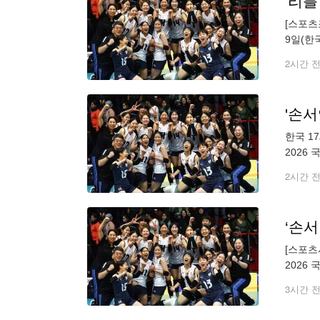
'리
[스포츠
9일(한
어 3대1(2
2시간 
'손서
한국 1
2026 
25-2
2시간 
[스포츠
2026 
20)로
3시간 