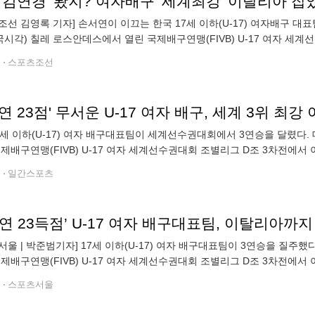
틀 김연경' 봤지? 여자배구 '세계최강' 이탈리아 
조선 김영록 기자] 손서연이 이끄는 한국 17세 이하(U-17) 여자배구 대
국시각) 칠레 로스안데스에서 열린 국제배구연맹(FIVB) U-17 여자 세
5-14, 25-19, 13-25, 2
전
스포츠조선
연 23점' 무서운 U-17 여자 배구, 세계 3위 최
7세 이하(U-17) 여자 배구대표팀이 세계선수권대회에서 3연승을 달렸다
국제배구연맹(FIVB) U-17 여자 세계선수권대회 조별리그 D조 3차전에서 이탈리아
0)로 격파했다. 앞서 푸에르토리코와 대만을 꺾은 우리나라는 강
전
일간스포츠
서울 | 박준범기자] 17세 이하(U-17) 여자 배구대표팀이 3연승을 질주
국제배구연맹(FIVB) U-17 여자 세계선수권대회 조별리그 D조 3차전에서 이탈리아
 꺾었다. 푸에르토리코와 대만에 이어 이탈리아까지 제
전
스포츠서울