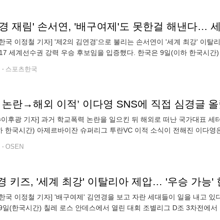
경 재림' 손서연, '배구여제'도 못한걸 해낸다…
한국 이정철 기자] '제2의 김연경'으로 불리는 손서연이 '세계 최강' 이
-17 세계선수권 강력 우승 후보임을 입증했다. 한국은 9일(이하 한국시간
자배구 강호 이탈리아를 세트스코어 3-1(25-14, 25-19, 13-25,
전
스포츠한국
N=이후광 기자] 과거 학교폭력 논란을 일으킨 뒤 해외로 떠난 국가대표 세
하 한국시간) 아제르바이잔 슈퍼리그 투란VC 이적 소식이 전해진 이다영은 
다. 이다영은 “좋은 기회로 좋은 팀에 이적할 수 있어서 너무 행복해요”
전
OSEN
 키즈, '세계 최강' 이탈리아 제압… '우승 가능' 
한국 이정철 기자] '배구여제' 김연경을 보고 자란 세대들이 일을 내고 있다
9일(한국시간) 칠레 로스 안데스에서 열린 대회 조별리그 D조 3차전에서 여
, 13-25, 25-20)로 제압했다. 이로써 조별리그 3연승을