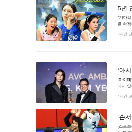
5년
"기다려
을 확정
다. 이
3시간 
‘아시
[마이데
에서 열
특별한 
4시간 
‘손서
[스포츠