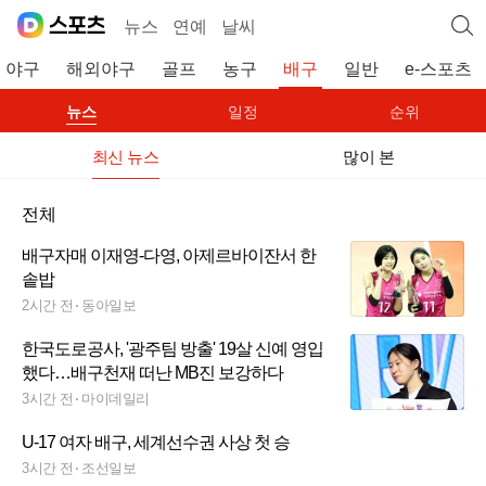
뉴스
연예
날씨
야구
해외야구
골프
농구
배구
일반
e-스포츠
뉴스
일정
순위
최신 뉴스
많이 본
전체
배구자매 이재영-다영, 아제르바이잔서 한
솥밥
2시간 전
동아일보
한국도로공사, '광주팀 방출' 19살 신예 영입
했다…배구천재 떠난 MB진 보강하다
3시간 전
마이데일리
U-17 여자 배구, 세계선수권 사상 첫 승
3시간 전
조선일보