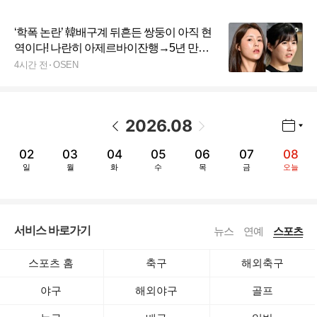
‘학폭 논란’ 韓배구계 뒤흔든 쌍둥이 아직 현
역이다! 나란히 아제르바이잔행→5년 만에
한솥밥 확정
4시간 전
OSEN
2026
.
08
년월 선택 열기/닫기
이전 날짜
다음 날짜
02
03
04
05
06
07
08
일
월
화
수
목
금
오늘
서비스 바로가기
뉴스
연예
스포츠
스포츠 홈
축구
해외축구
야구
해외야구
골프