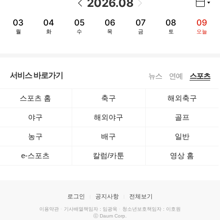
2026
.
08
03
04
05
06
07
08
09
월
화
수
목
금
토
오늘
서비스 바로가기
뉴스
연예
스포츠
스포츠 홈
축구
해외축구
야구
해외야구
골프
농구
배구
일반
e-스포츠
칼럼/카툰
영상 홈
로그인
공지사항
전체보기
이용약관
·
기사배열책임자 : 임광욱
·
청소년보호책임자 : 이호원
ⓒ Daum Corp.