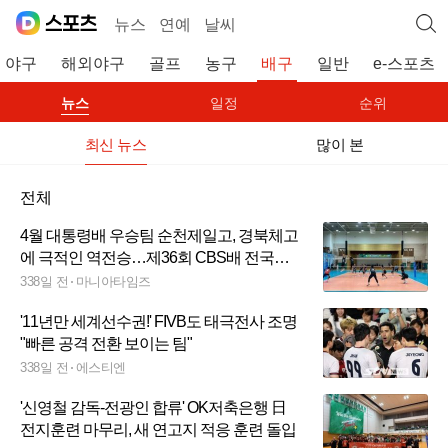
뉴스
연예
날씨
야구
해외야구
골프
농구
배구
일반
e-스포츠
뉴스
일정
순위
최신 뉴스
많이 본
전체
4월 대통령배 우승팀 순천제일고, 경북체고
에 극적인 역전승…제36회 CBS배 전국중
고배구대회 8강 진출
338일 전
마니아타임즈
'11년만 세계선수권!' FIVB도 태극전사 조명
"빠른 공격 전환 보이는 팀"
338일 전
에스티엔
'신영철 감독-전광인 합류' OK저축은행 日
전지훈련 마무리, 새 연고지 적응 훈련 돌입