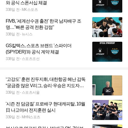
와 공식 스폰서십 체결
338일 전
MK스포츠
FIVB, '세계선수권 출전' 한국 남자배구 조
명…"빠른 공격 전환 강점"
338일 전
뉴시스
GS칼텍스, 스포츠 브랜드 '스파이더
(SPYDER)'와 공식 계약 체결
338일 전
스포츠조선
‘고강도’ 훈련 진두지휘, 대한항공 헤난 감독
“궁금증 많은 V리그, 승리·우승은 지도자의
‘숙명’”[SS인터뷰]
339일 전
스포츠서울
'시즌 전 담금질' 프로배구 현대캐피탈, 10월
日 나고야서 전지훈련 실시
339일 전
MHN스포츠