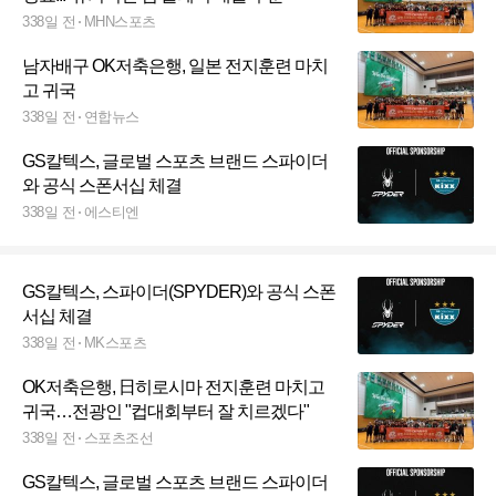
338일 전
MHN스포츠
남자배구 OK저축은행, 일본 전지훈련 마치
고 귀국
338일 전
연합뉴스
GS칼텍스, 글로벌 스포츠 브랜드 스파이더
와 공식 스폰서십 체결
338일 전
에스티엔
GS칼텍스, 스파이더(SPYDER)와 공식 스폰
서십 체결
338일 전
MK스포츠
OK저축은행, 日히로시마 전지훈련 마치고
귀국…전광인 "컵대회부터 잘 치르겠다"
338일 전
스포츠조선
GS칼텍스, 글로벌 스포츠 브랜드 스파이더