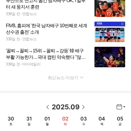
부산으로 연고지 옮긴 남자배구 OK, 7일부
터 새 둥지서 훈련
339일 전
연합뉴스
FIVB, 홈피에 '한국 남자배구 10번째로 세계
선수권 출전' 소개
339일 전
연합뉴스
'꼴찌→꼴찌→15위→꼴찌→강등' 韓 배구
부활 가능한가…국대 캡틴 약속했다 "많은
응원 보내주셨는데, 내년에는 꼭"
339일 전
마이데일리
최신뉴스 더보기
펼치기
2025
.
09
년월 선택 열기/닫기
이전 날짜
다음 날짜
30
31
01
02
03
04
05
토
일
월
화
수
목
금