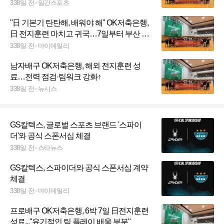
338일 전
일간스포츠
"日 기본기 탄탄해, 배워야 해" OK저축은행,
日 전지훈련 마치고 귀국…7일부터 부산 홈
구장 적응 훈련 실시
338일 전
마이데일리
남자배구 OK저축은행, 해외 전지훈련 성
료…전력 점검·팀워크 강화↑
338일 전
뉴시스
GS칼텍스, 글로벌 스포츠 브랜드 '스파이
더'와 공식 스폰서십 체결
338일 전
스타뉴스
GS칼텍스, 스파이더와 공식 스폰서십 계약
체결
338일 전
마이데일리
프로배구 OK저축은행, 6박 7일 日전지훈련
성료..."유기적인 팀 플레이 배울 부분"