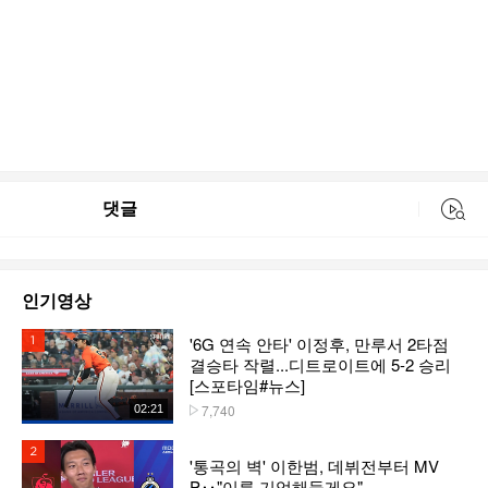
댓글
동영상 검색
인기영상
'6G 연속 안타' 이정후, 만루서 2타점
1위
결승타 작렬...디트로이트에 5-2 승리
[스포타임#뉴스]
7,740
02:21
플레이수
2위
'통곡의 벽' 이한범, 데뷔전부터 MV
P‥"이름 기억해둘게요"