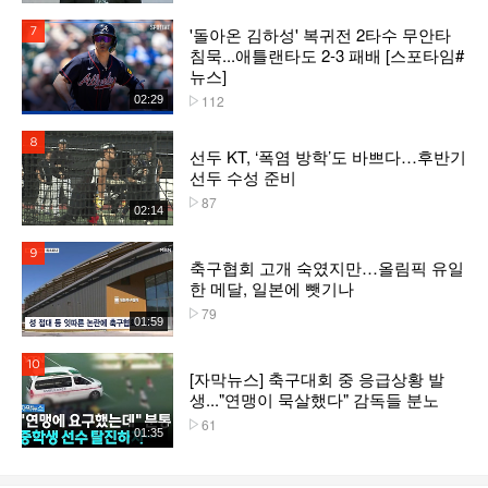
'돌아온 김하성' 복귀전 2타수 무안타
7위
침묵...애틀랜타도 2-3 패배 [스포타임#
뉴스]
112
02:29
플레이수
8위
선두 KT, ‘폭염 방학’도 바쁘다…후반기
선두 수성 준비
87
플레이수
02:14
9위
축구협회 고개 숙였지만…올림픽 유일
한 메달, 일본에 뺏기나
79
플레이수
01:59
10위
[자막뉴스] 축구대회 중 응급상황 발
생..."연맹이 묵살했다" 감독들 분노
61
플레이수
01:35