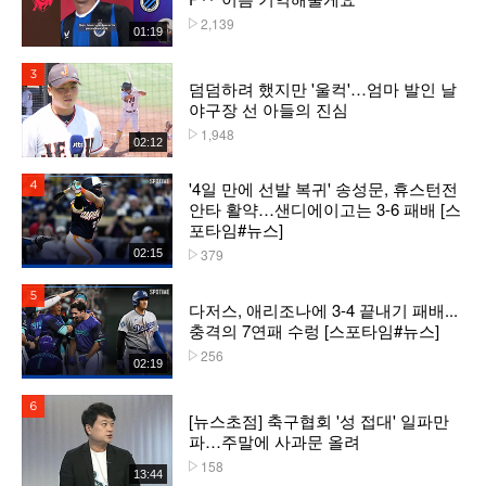
2,139
플레이수
01:19
3위
덤덤하려 했지만 '울컥'…엄마 발인 날
야구장 선 아들의 진심
1,948
플레이수
02:12
'4일 만에 선발 복귀' 송성문, 휴스턴전
4위
안타 활약…샌디에이고는 3-6 패배 [스
포타임#뉴스]
379
02:15
플레이수
5위
다저스, 애리조나에 3-4 끝내기 패배...
충격의 7연패 수렁 [스포타임#뉴스]
256
플레이수
02:19
6위
[뉴스초점] 축구협회 '성 접대' 일파만
파…주말에 사과문 올려
158
플레이수
13:44