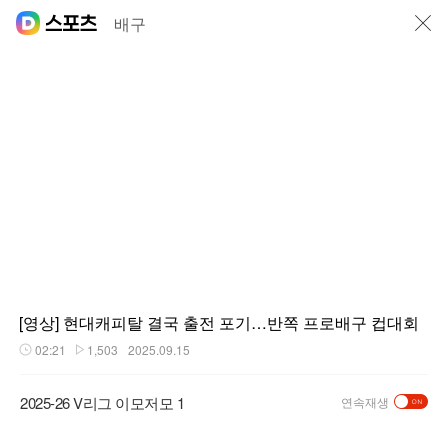
닫기
배구
[영상] 현대캐피탈 결국 출전 포기…반쪽 프로배구 컵대회
02:21
1,503
2025.09.15
재생시간
플레이수
2025-26 V리그 이모저모 1
연속재생