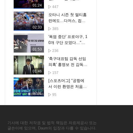
코하마 16강 진출 [스
01:24
447
포타임#뉴스]
오타니 시즌 첫 멀티홈
런에도…다저스, 컵스
에 6-7 패하며 6연패 수
02:33
385
렁 [스포타임#뉴스]
'폭염 중단' 프로야구, 1
0개 구단 모였다…"더
세분화한 대책 만든다"
01:53
236
'축구대표팀 감독 선임
의혹' 홍명보 전 감독
첫 소환조사
01:46
157
[스포츠머그] "공항에
서 이런 환영은 처음이
야"…'파라오' 살라도
02:31
95
놀란 튀르키예 팬들의
역대급 환대
기사에 대한 저작권 및 법적 책임은 자료제공사 또는
글쓴이에 있으며, Daum의 입장과 다를 수 있습니다.