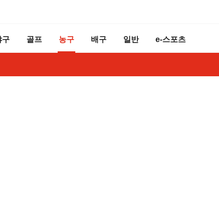
야구
골프
농구
배구
일반
e-스포츠