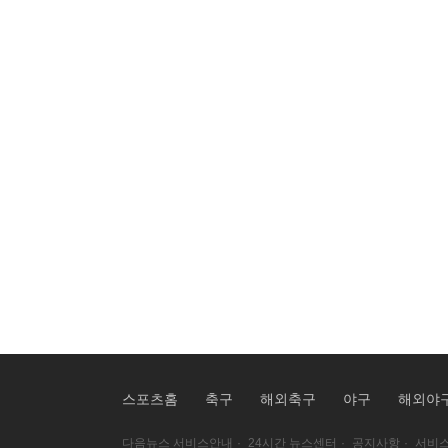
스포츠홈
축구
해외축구
야구
해외야
다음뉴스 서비스안내
·
24시간 뉴스센터
·
공지사항
·
서비스