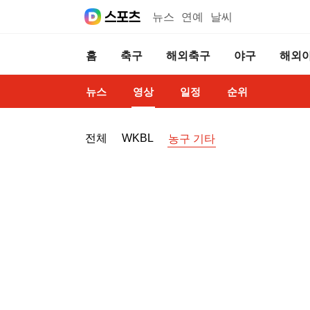
뉴스
연예
날씨
홈
축구
해외축구
야구
해외
뉴스
영상
일정
순위
전체
WKBL
농구 기타