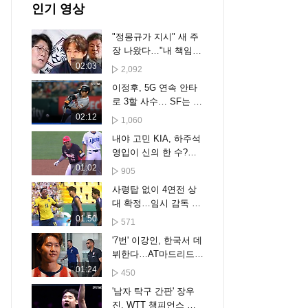
인기 영상
"정몽규가 지시" 새 주
장 나왔다…"내 책임
아니야" 결국
02:03
2,092
이정후, 5G 연속 안타
로 3할 사수… SF는 텍
사스에 무득점 완패 [스
02:12
1,060
포타임#뉴스]
내야 고민 KIA, 하주석
영입이 신의 한 수?…
박찬호 떠난 유격수 자
01:02
905
리 채울까
사령탑 없이 4연전 상
대 확정…임시 감독 시
험대
01:50
571
'7번' 이강인, 한국서 데
뷔한다…AT마드리드
투어 명단 확정, 오늘
01:24
450
입국
'남자 탁구 간판' 장우
진, WTT 챔피언스 요