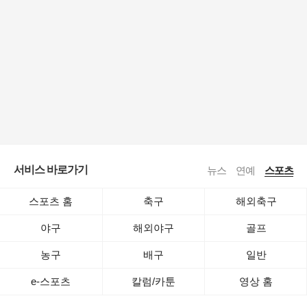
서비스 바로가기
뉴스
연예
스포츠
스포츠 홈
축구
해외축구
야구
해외야구
골프
농구
배구
일반
e-스포츠
칼럼/카툰
영상 홈