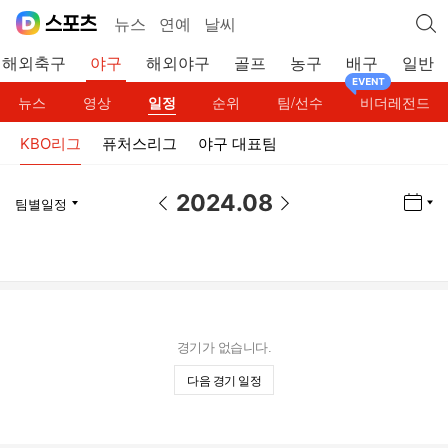
뉴스
연예
날씨
해외축구
야구
해외야구
골프
농구
배구
일반
뉴스
영상
일정
순위
팀/선수
비더레전드
KBO리그
퓨처스리그
야구 대표팀
2024.08
달력 열기
이전 날짜
이전 날짜
팀별일정
팀 열기
경기가 없습니다.
다음 경기 일정