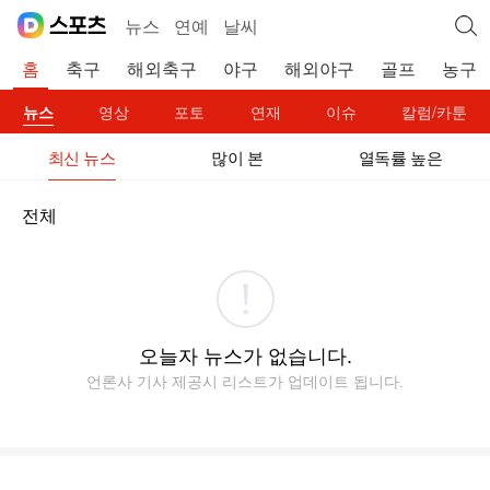
뉴스
연예
날씨
홈
축구
해외축구
야구
해외야구
골프
농구
뉴스
영상
포토
연재
이슈
칼럼/카툰
최신 뉴스
많이 본
열독률 높은
전체
오늘자 뉴스가 없습니다.
언론사 기사 제공시 리스트가 업데이트 됩니다.