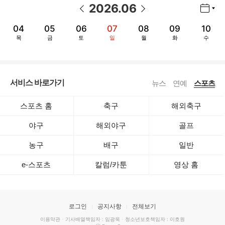
2026
.
06
년월 선택 열기/닫기
이전 날짜
다음 날짜
04
05
06
07
08
09
10
목
금
토
일
월
화
수
서비스 바로가기
뉴스
연예
스포츠
스포츠 홈
축구
해외축구
야구
해외야구
골프
농구
배구
일반
e-스포츠
칼럼/카툰
영상 홈
로그인
공지사항
전체보기
이용약관
·
기사배열책임자 : 임광욱
·
청소년보호책임자 : 이호원