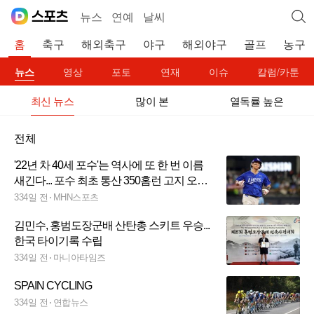
뉴스
연예
날씨
홈
축구
해외축구
야구
해외야구
골프
농구
뉴스
영상
포토
연재
이슈
칼럼/카툰
최신 뉴스
많이 본
열독률 높은
전체
'22년 차 40세 포수'는 역사에 또 한 번 이름
새긴다... 포수 최초 통산 350홈런 고지 오른
강민호
334일 전
MHN스포츠
김민수, 홍범도장군배 산탄총 스키트 우승...
한국 타이기록 수립
334일 전
마니아타임즈
SPAIN CYCLING
334일 전
연합뉴스