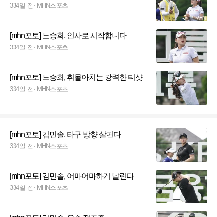
334일 전
MHN스포츠
[mhn포토] 노승희, 인사로 시작합니다
334일 전
MHN스포츠
[mhn포토] 노승희, 휘몰아치는 강력한 티샷
334일 전
MHN스포츠
[mhn포토] 김민솔, 타구 방향 살핀다
334일 전
MHN스포츠
[mhn포토] 김민솔, 어마어마하게 날린다
334일 전
MHN스포츠