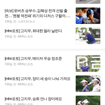
[속보] 로버츠 승부수, 김혜성 전격 선발 출
전… '멘붕 역전패' 위기의 다저스 구할까, 日
스가노와 맞대결
334일 전
스포티비뉴스
[mhn포토] 고지우, 최대한 멀리 날린다
334일 전
MHN스포츠
[mhn포토] 고지우, 메이저 우승 정조준
334일 전
MHN스포츠
[mhn포토] 고지우, 장미 세 송이 나눠 가져요
334일 전
MHN스포츠
[mhn포토] 고지우, 승희 언니 장미에요
334일 전
MHN스포츠