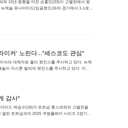
퍼와 10년 동행을 마친 손흥민(33)이 고별전에서 펑
 뉴캐슬 유나이티드(잉글랜드)와의 경기에서 1-1로
고별전이다.
라이커’ 노린다..."세스코도 관심"
이삭의 대체자로 올리 왓킨스를 주시하고 있다. 뉴캐
뉴캐슬이 아스톤 빌라의 왓킨스를 주시하고 있다. 이삭
은 진지하게 고려될 것
게 감사"
나이티드 박승수(18)가 토트넘 홋스퍼와의 고별전을
 열린 토트넘과의 2025 쿠팡플레이 시리즈 2경기에
프로