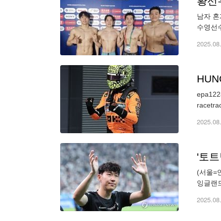
황선우
남자 혼
수영선수
막 날 
2025.08
HUN
epa1228
2025.08
'토트
(서울=
잉글랜드
이렇게 
2025.08