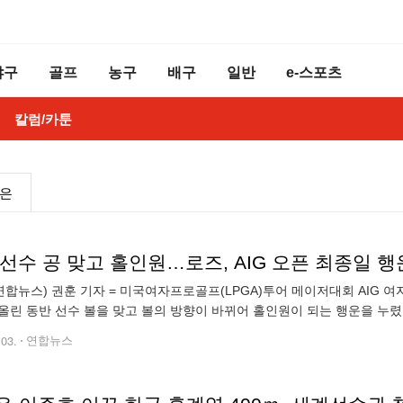
야구
골프
농구
배구
일반
e-스포츠
칼럼/카툰
높은
선수 공 맞고 홀인원…로즈, AIG 오픈 최종일 행
연합뉴스) 권훈 기자 = 미국여자프로골프(LPGA)투어 메이저대회 AIG 
올린 동반 선수 볼을 맞고 볼의 방향이 바뀌어 홀인원이 되는 행운을 누렸
 포스콜 골프클럽(파72)에서 열린 대회 최종 4라운드 5번 홀(파3)에서 
.03.
연합뉴스