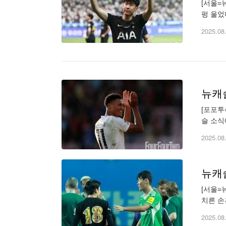
[서울=
펑 울었
비겼다.
2025.08
뉴캐슬
[포포투
슬 소식
이 떠나
2025.08
뉴캐
[서울=
치른 손
서 1-
2025.08