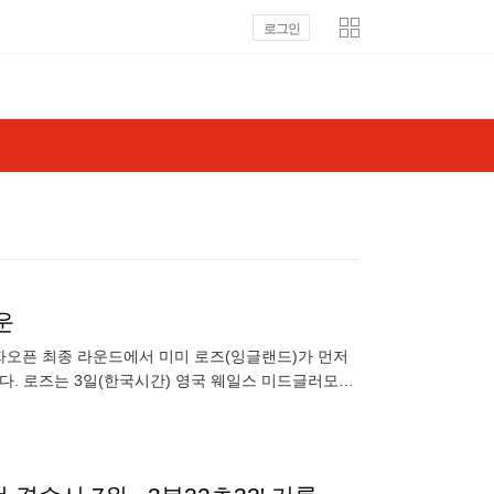
로그인
운
여자오픈 최종 라운드에서 미미 로즈(잉글랜드)가 먼저
다. 로즈는 3일(한국시간) 영국 웨일스 미드글러모건
홀인원을 했