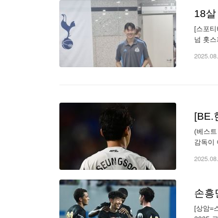
[스포티
넘 홋스
전을 마
2025.08
[BE
(베스트
감독이 
플레이 
2025.08
손흥민
[상암=