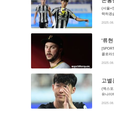
손흥
(서울=
력하겠습
'기대주
2025.08
[SPO
콜로라도
리그(M
2025.08
고별
(엑스포
유나이티
iknow@
2025.08