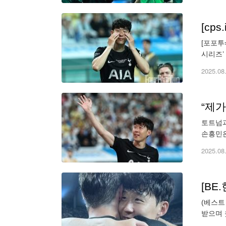
[포포투
시리즈’
감독이 
2025.08
“제가
토트넘과
손흥민은
행선지에
2025.08
[BE
(베스트
받으며 
끄는 토