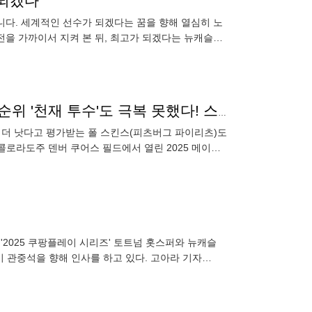
되겠다"
니다. 세계적인 선수가 되겠다는 꿈을 향해 열심히 노
전을 가까이서 지켜 본 뒤, 최고가 되겠다는 뉴캐슬의
서 열린 토
'류현진도 힘겨워했던 지옥, 쿠어스 필드' NL 사이영 1순위 '천재 투수'도 극복 못했다! 스킨스 콜로라도 상대 5이닝 4실점 '흔들'
보다 더 낫다고 평가받는 폴 스킨스(피츠버그 파이리츠)도
콜로라도주 덴버 쿠어스 필드에서 열린 2025 메이저
 볼넷
2025 쿠팡플레이 시리즈' 토트넘 홋스퍼와 뉴캐슬
이 관중석을 향해 인사를 하고 있다. 고아라 기자