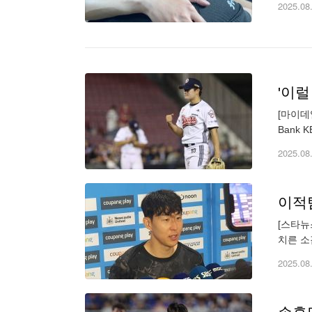
2025.08
[마이데
Bank
민석이 
2025.08
이적팀
[스타뉴
치른 소
레이 시
2025.08