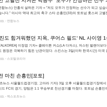
민 고별전 지켜본 박승수 "모두가 인정하는 선수 
연합뉴스) 안홍석 설하은 기자 = "저도 모두가 인정하는 선수가 되고 싶습
니다." 아시아 역대 최고의 축구 스타 손흥민(33)의 토트넘 홋스퍼 고별
' 박승수(18)의 바람은 더 분명해졌다. 손흥민은 3일 서울월드컵경기장에
.03.
연합뉴스
RTALKOREA] 이정엽 기자= 클레이튼 커쇼(LA 다저스), 저스틴 벌랜더
 원정은 극복하기 힘든 난관이었다. 스킨스는 3일(이하 한국시간) 미국 
LB) 정규시즌 콜로라도 로키스와의 원정 경기에서 선발 등판했다.1회 말
.03.
스포탈코리아
전 마친 손흥민[포토]
츠뉴스 서울월드컵경기장, 고아라 기자) 3일 오후 서울월드컵경기장에서 '
드 FC의 경기, 양팀은 1:1 무승부로 친선경기를 마쳤다. 토트넘 손흥민
xportsnews.com
.03.
엑스포츠뉴스