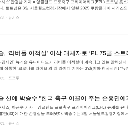
뉴시스]안경남 기자 = 잉글랜드 프로축구 프리미어리그(EPL) 토트넘 홋스
다. 토트넘은 3일 서울월드컵경기장에서 열린 2025 쿠팡플레이 시리즈인
 이날 경기는 토트넘에서 10시즌을 뛴 손흥민이 국내 팬들 앞에서 펼친 
.03.
뉴시스
, ‘리버풀 이적설’ 이삭 대체자로 ‘PL 75골 스트
=김재연] 뉴캐슬 유나이티드가 리버풀 이적설이 계속되고 있는 알렉산더 
에 정통한 ‘크로니클 라이브’의 리 라이더 기자는 3일(이하 한국시간) “
지 않더라도 공격수 보강은 진행될 수 있으며 떠나게 된다면 왓킨스 영입
.03.
포포투
슬 신예 박승수 "한국 축구 이끌어 주는 손흥민에
뉴시스] 하근수 기자 = 잉글랜드 프로축구 프리미어리그(EPL) 뉴캐슬 유
흥민(33)에 대한 존경심을 드러냈다. 박승수는 3일 서울월드컵경기장에서
1 균형이 이어지던 후반 32분 조던 머피 대신 교체 투입됐다. 지난달 30일 
.03.
뉴시스