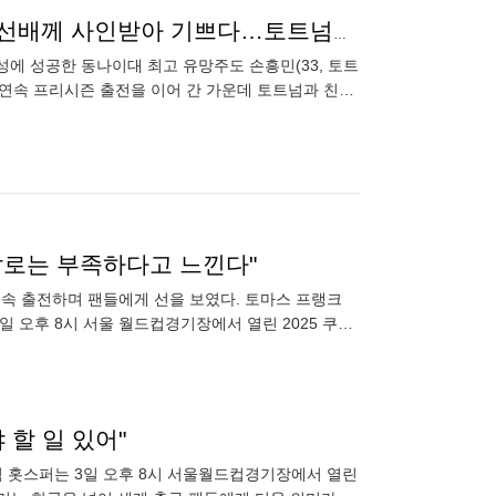
18살 프리미어리거도 SON 앞에선 '소년팬'…"손흥민 선배께 사인받아 기쁘다…토트넘과 韓축구 이끌어주셔서 감사해" [SPO 현장]
성에 성공한 동나이대 최고 유망주도 손흥민(33, 토트
기 연속 프리시즌 출전을 이어 간 가운데 토트넘과 친선
선발로는 부족하다고 느낀다"
속 출전하며 팬들에게 선을 보였다. 토마스 프랭크
 오후 8시 서울 월드컵경기장에서 열린 2025 쿠팡
제 득점을 터뜨리면
 할 일 있어"
넘 홋스퍼는 3일 오후 8시 서울월드컵경기장에서 열린