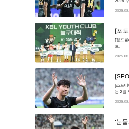
2025
었다. 
2025.08
[포토
[점프볼
보
2025.08
[스포티
는 3일
넘 고별
2025.08
'눈물