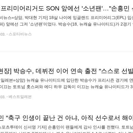
비뉴스=상암, 박대현 기자] 18살 나이에 잉글랜드 프리미어리그(EPL) 입
퍼) 앞에선 그저 '소년팬'이었다. 박승수(18, 뉴캐슬 유나이티드)가 2경
친 뒤 믹스트존 인터뷰에서 "원래 (손)흥민 선배와 유니폼을 교환하고 싶
.03.
스포티비뉴스
.현장] 박승수, 데뷔전 이어 연속 출전 "스스로 
 일레븐=상암) 뉴캐슬 유나이티드에 입단한 박승수가 프리시즌 경기에 연
이끄는 토트넘 홋스퍼와 에디 하우 감독이 이끄는 뉴캐슬 유나이티드가 3일
시리즈 2경기에서 맞붙었다. 전반 3분 만에 토트넘의 브래넌 존슨이 선
.03.
베스트일레븐
 "축구 인생이 끝난 건 아냐, 아직 선수로서 해야
스포츠투데이 신서영 기자] 손흥민이 팬들에게 감사 인사를 전했다. 토트