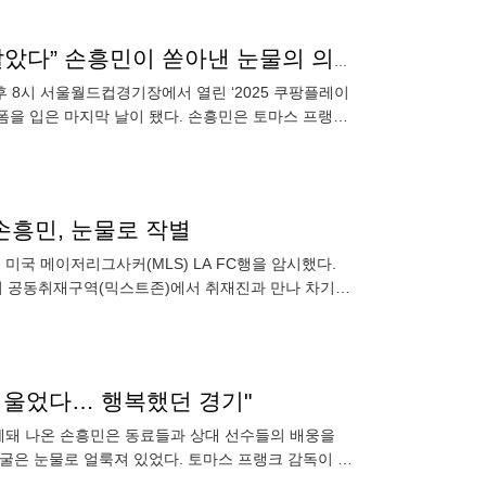
[cps.interview] “내가 어떤 복을 받았길래…안 울 줄 알았다” 손흥민이 쏟아낸 눈물의 의미
후 8시 서울월드컵경기장에서 열린 ‘2025 쿠팡플레이
니폼을 입은 마지막 날이 됐다. 손흥민은 토마스 프랭크
. 손흥민
손흥민, 눈물로 작별
국 메이저리그사커(MLS) LA FC행을 암시했다.
 뒤 공동취재구역(믹스트존)에서 취재진과 만나 차기
리는 것보다 조금
께 울었다… 행복했던 경기"
체돼 나온 손흥민은 동료들과 상대 선수들의 배웅을
굴은 눈물로 얼룩져 있었다. 토마스 프랭크 감독이 이
8시 서울 월드컵경