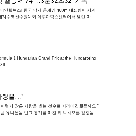
결승서 7위...3분32초32' 기록
진[연합뉴스] 한국 남자 혼계영 400m 대표팀이 세계
르 세계수영선수권대회 아쿠아틱스센터에서 열린 마지
구성된 한국 팀이
ormula 1 Hungarian Grand Prix at the Hungaroring
5. EPA/ANNA SZIL
사랑을…"
, 이렇게 많은 사랑을 받는 선수로 자리매김했을까요."
넘 유니폼을 입고 경기를 마친 뒤 벅차오른 감정을
랜드)와의 2025