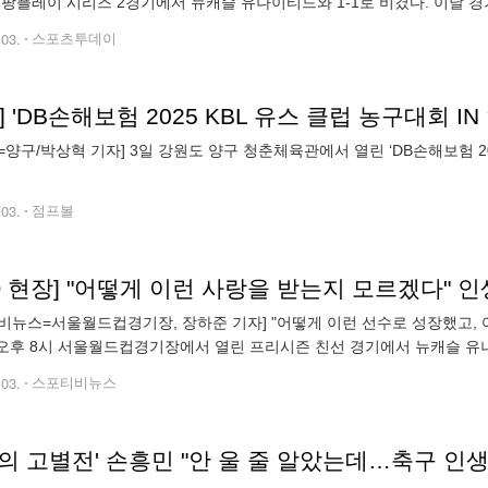
 쿠팡플레이 시리즈 2경기에서 뉴캐슬 유나이티드와 1-1로 비겼다. 이날 
캡틴 손흥민의 고별전이 유력한 경기였기 때문이다. 손흥민은 전날(2일) 
.03.
스포츠투데이
] 'DB손해보험 2025 KBL 유스 클럽 농구대회 IN
=양구/박상혁 기자] 3일 강원도 양구 청춘체육관에서 열린 ‘DB손해보험 202
.
.03.
점프볼
비뉴스=서울월드컵경기장, 장하준 기자] "어떻게 이런 선수로 성장했고,
 오후 8시 서울월드컵경기장에서 열린 프리시즌 친선 경기에서 뉴캐슬 유나
전이었다. 경기에 앞서 손흥민은 사전 기자회견을 통해 "토트넘을 떠나게 
.03.
스포티비뉴스
의 고별전' 손흥민 "안 울 줄 알았는데…축구 인생