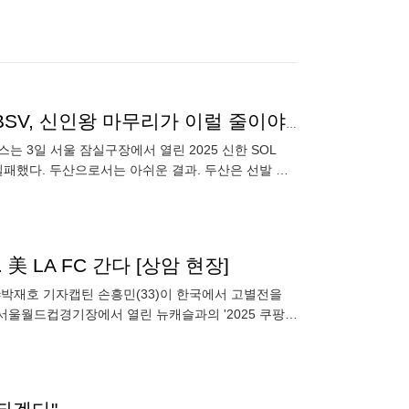
'이럴 수가' 4아웃 퍼펙트→충격의 볼볼볼볼볼 2실점 BSV, 신인왕 마무리가 이럴 줄이야…2R 괴물루키의 4승 날아가다
는 3일 서울 잠실구장에서 열린 2025 신한 SOL
 실패했다. 두산으로서는 아쉬운 결과. 두산은 선발 최
美 LA FC 간다 [상암 현장]
=박재호 기자캡틴 손흥민(33)이 한국에서 고별전을
 서울월드컵경기장에서 열린 뉴캐슬과의 '2025 쿠팡플
민에게