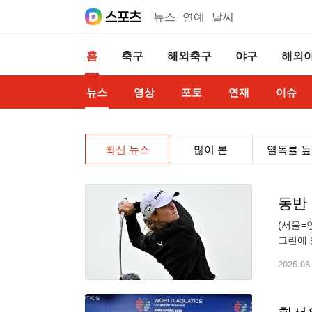
뉴스
연예
날씨
홈
축구
해외축구
야구
해외
뉴스
영상
포토
연재
이슈
최신 뉴스
많이 본
열독률 
동반 
(서울=
그린에 
의 로열
2025.08