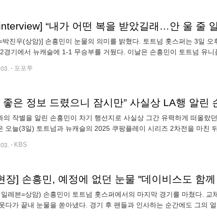
=박진우(상암)] 손흥민이 눈물의 의미를 밝혔다. 토트넘 홋스퍼는 3일 오
 2경기에서 뉴캐슬에 1-1 무승부를 거뒀다. 이날은 손흥민이 토트넘 유
예고한 대로, 주장 완장을 차고 선발 출전했다. 한결 가벼워진 모습이었다
.03.
포포투
 좋은 정보 드렸으니 잠시만” 사실상 LA행 알린 
의 작별을 알린 손흥민이 차기 행선지로 사실상 그간 유력하게 떠올랐던 미
 오늘(3일) 토트넘과 뉴캐슬의 2025 쿠팡플레이 시리즈 2차전을 마친
 대한 질문에 "아직은 결정된 게 없기 때문에 제가 지금 여기서 말씀드
.03.
KBS
.현장] 손흥민, 예정에 없던 눈물 "데이비스도 함
 일레븐=상암) 손흥민이 토트넘 홋스퍼에서의 마지막 경기를 마쳤다. 교
웃다가 끝내 눈물을 쏟아냈다. 경기 후 팬들과 인사하는 순간에도 그의 얼
트넘 홋스퍼와 에디 하우 감독이 이끄는 뉴캐슬 유나이티드가 3일 오후 