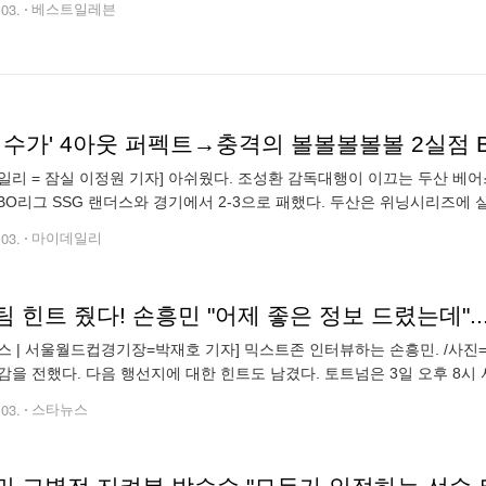
.03.
베스트일레븐
일리 = 잠실 이정원 기자] 아쉬웠다. 조성환 감독대행이 이끄는 두산 베어스
 KBO리그 SSG 랜더스와 경기에서 2-3으로 패했다. 두산은 위닝시리즈에
6회까지 SSG 타선을 꽁꽁 묶었다. 이날 경기 전까지, 후반기 2경기에 나
.03.
마이데일리
 힌트 줬다! 손흥민 "어제 좋은 정보 드렸는데"... 
스 | 서울월드컵경기장=박재호 기자] 믹스트존 인터뷰하는 손흥민. /사진
감을 전했다. 다음 행선지에 대한 힌트도 남겼다. 토트넘은 3일 오후 8시
리즈' 2경기에서 1-1로 비겼다. 토트넘과 전날 결별을 깜짝 발표한 손흥
.03.
스타뉴스