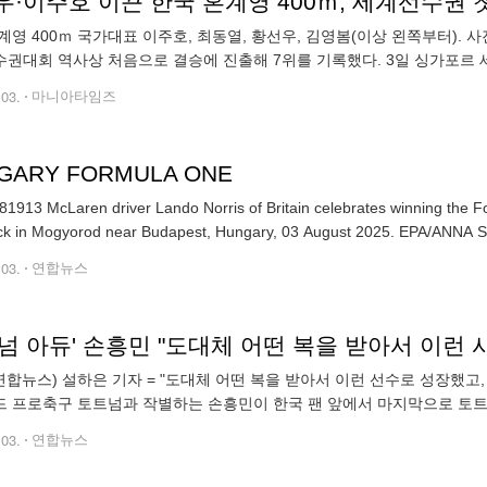
·이주호 이끈 한국 혼계영 400ｍ, 세계선수권 첫 
계영 400ｍ 국가대표 이주호, 최동열, 황선우, 김영봄(이상 왼쪽부터). 사
권대회 역사상 처음으로 결승에 진출해 7위를 기록했다. 3일 싱가포
경기에서 이주호(서귀포시청), 최동열, 김영범, 황선우(이상 강원도청)로 
.03.
마니아타임즈
GARY FORMULA ONE
1913 McLaren driver Lando Norris of Britain celebrates winning the F
racetrack in Mogyorod near Budapest, Hungary, 03 August 202
.03.
연합뉴스
넘 아듀' 손흥민 "도대체 어떤 복을 받아서 이런 
연합뉴스) 설하은 기자 = "도대체 어떤 복을 받아서 이런 선수로 성장했고
 프로축구 토트넘과 작별하는 손흥민이 한국 팬 앞에서 마지막으로 토트
전했다. 손흥민은 3일 서울월드컵경기장에서 열린 뉴캐슬 유나이티드(잉글
.03.
연합뉴스