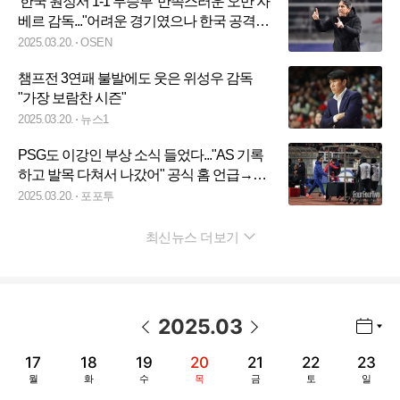
'한국 원정서 1-1 무승부' 만족스러운 오만 자
베르 감독..."어려운 경기였으나 한국 공격진
잘 밀어냈어. 승점 1점에 만족" [고양톡톡]
2025.03.20.
OSEN
챔프전 3연패 불발에도 웃은 위성우 감독
"가장 보람찬 시즌"
2025.03.20.
뉴스1
PSG도 이강인 부상 소식 들었다..."AS 기록
하고 발목 다쳐서 나갔어" 공식 홈 언급→팬
들 청천벽력
2025.03.20.
포포투
최신뉴스 더보기
펼치기
2025
.
03
년월 선택 열기/닫기
이전 날짜
다음 날짜
17
18
19
20
21
22
23
월
화
수
목
금
토
일