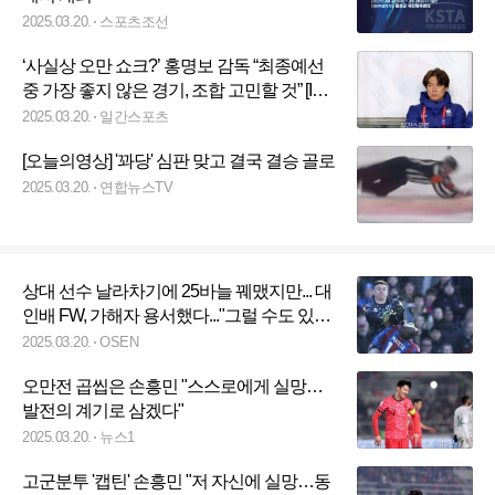
2025.03.20.
스포츠조선
‘사실상 오만 쇼크?’ 홍명보 감독 “최종예선
중 가장 좋지 않은 경기, 조합 고민할 것” [IS
고양]
2025.03.20.
일간스포츠
[오늘의영상] '꽈당' 심판 맞고 결국 결승 골로
2025.03.20.
연합뉴스TV
상대 선수 날라차기에 25바늘 꿰맸지만... 대
인배 FW, 가해자 용서했다..."그럴 수도 있지
뭐"
2025.03.20.
OSEN
오만전 곱씹은 손흥민 "스스로에게 실망…
발전의 계기로 삼겠다"
2025.03.20.
뉴스1
고군분투 '캡틴' 손흥민 "저 자신에 실망…동