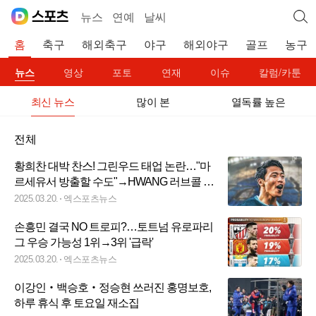
뉴스
연예
날씨
홈
축구
해외축구
야구
해외야구
골프
농구
뉴스
영상
포토
연재
이슈
칼럼/카툰
최신 뉴스
많이 본
열독률 높은
전체
황희찬 대박 찬스! 그린우드 태업 논란…"마
르세유서 방출할 수도"→HWANG 러브콜 또
오나?
2025.03.20.
엑스포츠뉴스
손흥민 결국 NO 트로피?…토트넘 유로파리
그 우승 가능성 1위→3위 '급락'
2025.03.20.
엑스포츠뉴스
이강인‧백승호‧정승현 쓰러진 홍명보호,
하루 휴식 후 토요일 재소집