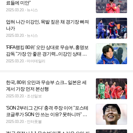
료들에 미안"
2025.03.20.
뉴시스
업혀 나간 이강인, 목발 짚은 채 경기장 빠져
나가
2025.03.20.
뉴시스
'FIFA랭킹 80위' 오만 상대로 무승부, 홍명보
감독 "가장 안 좋은 경기력...이강인 상태 지
켜봐야 한다" [MD고양인터뷰]
2025.03.20.
마이데일리
한국, 80위 오만과 무승부 쇼크... 일본은 세
계서 가장 먼저 본선행
2025.03.20.
조선일보
'SON 2부리그 간다' 충격 주장 이어 "포스테
코글루가 SON 안 쓰는 이유? 못하니까" 맹
비난까지
2025.03.20.
인터풋볼