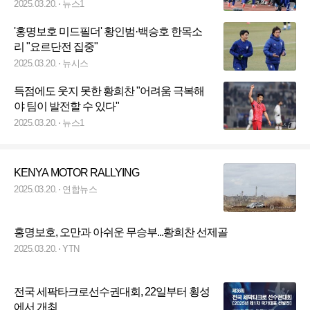
2025.03.20.
뉴스1
'홍명보호 미드필더' 황인범·백승호 한목소
리 "요르단전 집중"
2025.03.20.
뉴시스
득점에도 웃지 못한 황희찬 "어려움 극복해
야 팀이 발전할 수 있다"
2025.03.20.
뉴스1
KENYA MOTOR RALLYING
2025.03.20.
연합뉴스
홍명보호, 오만과 아쉬운 무승부...황희찬 선제골
2025.03.20.
YTN
전국 세팍타크로선수권대회, 22일부터 횡성
에서 개최