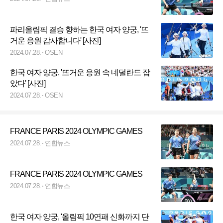
파리올림픽 결승 향하는 한국 여자 양궁, '뜨
거운 응원 감사합니다' [사진]
2024.07.28.
OSEN
한국 여자 양궁, '뜨거운 응원 속 네덜란드 잡
았다' [사진]
2024.07.28.
OSEN
FRANCE PARIS 2024 OLYMPIC GAMES
2024.07.28.
연합뉴스
FRANCE PARIS 2024 OLYMPIC GAMES
2024.07.28.
연합뉴스
한국 여자 양궁, '올림픽 10연패 신화까지 단