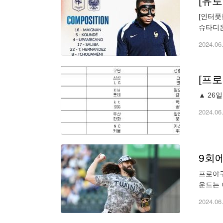
[유로
[인터풋
슈타디온
4)로 
2024.06
[프로
▲ 26일
2024.06
9회에
프로야구
운드는 
행진을 
2024.06