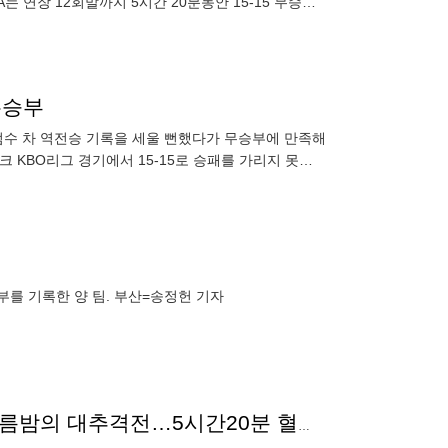
는 연장 12회말까지 5시간 20분동안 15-15 무승부
 무승부
 점수 차 역전승 기록을 세울 뻔했다가 무승부에 만족해
뱅크 KBO리그 경기에서 15-15로 승패를 가리지 못했
뒤집
무승부를 기록한 양 팀. 부산=송정헌 기자
'1:14→15-14→15:15' KIA 지옥 문턱 탈출→롯데 한여름밤의 대추격전…5시간20분 혈투끝 무승부 [부산리뷰]