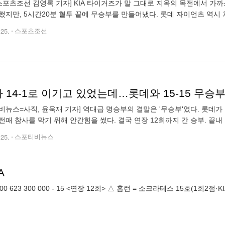
스포츠조선 김영록 기자] KIA 타이거즈가 말 그대로 지옥의 목전에서 가까
했지만, 5시간20분 혈투 끝에 무승부를 만들어냈다. 롯데 자이언츠 역시
KIA 타이거즈가 하마터면 KBO리그 역사상 최다 점수차 역전패
.25.
스포츠조선
비뉴스=사직, 윤욱재 기자] 역대급 명승부의 결말은 '무승부'였다. 롯데가 
전패 참사를 막기 위해 안간힘을 썼다. 결국 연장 12회까지 간 승부. 끝내
에서 열린 2024 신한 SOL뱅크 KBO 리그 KIA 타이거즈와의 경기에서
.25.
스포티비뉴스
A