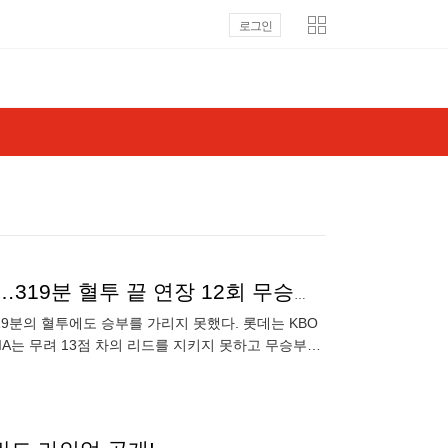
로그인
'14-1→15-15' 대하드라마, 롯데도 KIA도 웃지 못했다…319분 혈투 끝 연장 12회 무승부 [사직:스코어]
19분의 혈투에도 승부를 가리지 못했다. 롯데는 KBO
IA는 무려 13점 차의 리드를 지키지 못하고 무승부에