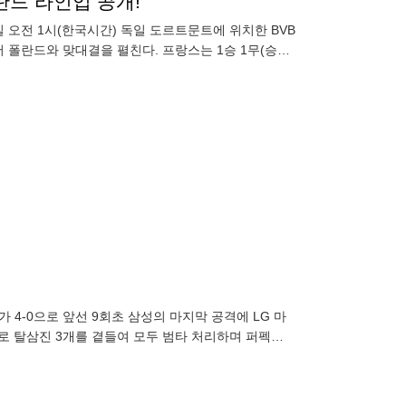
란드 라인업 공개!
 오전 1시(한국시간) 독일 도르트문트에 위치한 BVB
서 폴란드와 맞대결을 펼친다. 프랑스는 1승 1무(승점
가 4-0으로 앞선 9회초 삼성의 마지막 공격에 LG 마
대로 탈삼진 3개를 곁들여 모두 범타 처리하며 퍼펙트
3개만