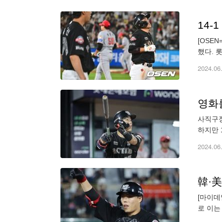
[OSE
했다. 
에 15
2024.06
사직구장
하지만 
NC파크
2024.06
[마이데
로 이는
데는 비