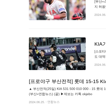
[부산=
지 허용
했다. 
2024.06
[스포티
도 대역
사직구장
2024.06
[프로야구 부산전적] 롯데 15-15 KI
▲ 부산전적(25일) KIA 531 500 010 000 - 15 롯데 100 623 300 000 - 15 <연장 12회> △ 홈런 = 소크라테스 15호(1회2점·KIA) 고승민 6호(4회4점) 정훈 6호(6회3점·이상 롯데)
(부산=연합뉴스) (끝) ▶제보는 카톡 okjebo
2024.06.25.
연합뉴스