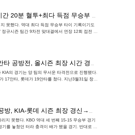
14-1 경기가 15-15로 끝났다...롯데-KIA, 시즌 최장 5시간 20분 혈투+최다 득점 무승부 타이 [부산 리뷰]
 가리지 못했다. 역대 최다 득점 무승부 타이 기록이기도
그' 정규시즌 팀간 9차전 맞대결에서 연장 12회 접전 끝
영화를 왜 봐, 롯데-KIA 난타전이 있는데…30득점·36안타 공방전, 올시즌 최장 시간 경신하며 역대급 무승부[스경X현장]
KIA의 경기는 양 팀의 무서운 타격전으로 진행됐다.
A가 17안타, 롯데가 19안타를 쳤다. 지난3월31일 창원
韓·美·日 최초 13점차 뒤집었지만…'5시간 20분' 헛심공방, KIA-롯데 시즌 최장 경신→역대 최다 득점 무승부 [MD부산]
지 못했다. KBO 역대 세 번째 15-15 무승부 경기
경기를 놓쳤던 터라 충격이 배가 됐을 경기. 반대로 롯
기를