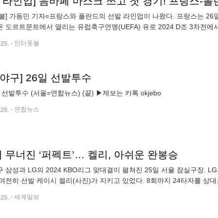
 라인업] 음바페 마스크 쓰고 첫 경기! 프랑스-폴
볼] 가동민 기자=프랑스와 폴란드의 선발 라인업이 나왔다. 프랑스는 26일
 도르트문트에서 열리는 유럽축구연맹(UEFA) 유로 2024 D조 3차전에
2위, 폴란드는 2패(승점 0)로 4위에 위치해 있다. 프랑스는 바르
.25.
인터풋볼
야구] 26일 선발투수
 선발투수 (서울=연합뉴스) (끝) ▶제보는 카톡 okjebo
.25.
연합뉴스
 무너진 ‘퍼펙트’… 켈리, 아쉬운 완봉승
 삼성과 LG의 2024 KBO리그 맞대결이 펼쳐진 25일 서울 잠실구장. LG
여전히 선발 케이시 켈리(사진)가 지키고 있었다. 8회까지 24타자를 상
이어온 켈리에겐 KBO리그 최초의 퍼펙트게임 달성까지 딱 아웃카운트 
.25.
세계일보