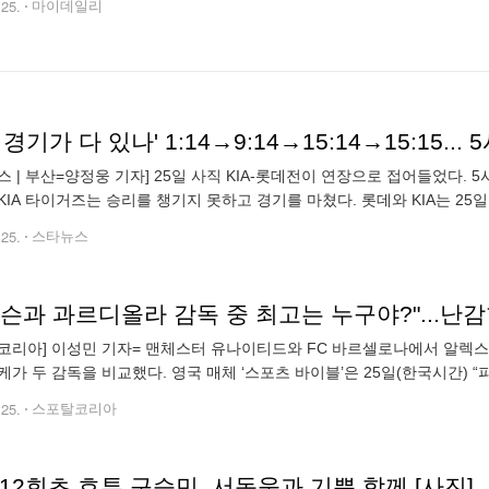
.25.
마이데일리
스 | 부산=양정웅 기자] 25일 사직 KIA-롯데전이 연장으로 접어들었다.
KIA 타이거즈는 승리를 챙기지 못하고 경기를 마쳤다. 롯데와 KIA는 25일
맞대결에서 연장 12회까지 승부를 결정짓지 못하고 15-15 무승부를 기
.25.
스타뉴스
코리아] 이성민 기자= 맨체스터 유나이티드와 FC 바르셀로나에서 알렉스
케가 두 감독을 비교했다. 영국 매체 ‘스포츠 바이블’은 25일(한국시간)
며 누가 더 나은지에 대한 그의 대답은 모두를 놀라게 했다”라고 보도했다
.25.
스포탈코리아
12회초 호투 구승민, 서동욱과 기쁨 함께 [사진]