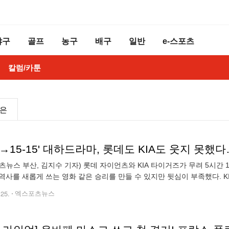
야구
골프
농구
배구
일반
e-스포츠
칼럼/카툰
높은
츠뉴스 부산, 김지수 기자) 롯데 자이언츠와 KIA 타이거즈가 무려 5시간 
역사를 새롭게 쓰는 영화 같은 승리를 만들 수 있지만 뒷심이 부족했다. K
. 롯데와 KIA는 25일 부산 사직야구장에서 열린 2024 신한 SOL Ban
.25.
엑스포츠뉴스