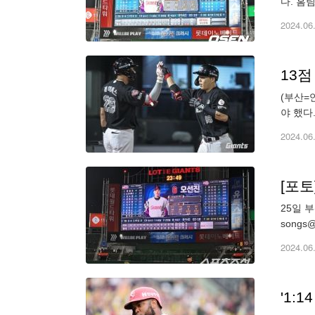
다. 홈
를 기록했다
2024.06
13점
(부산=
야 했다
다. 롯
2024.06
[포토
25일 
songs@
2024.06