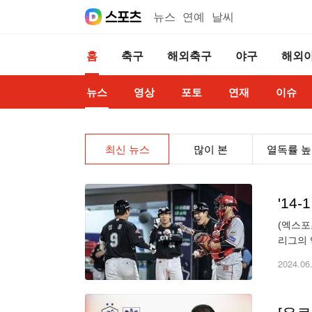
뉴스
연예
날씨
홈
축구
해외축구
야구
해외
뉴스
영상
포토
연재
이슈
최신 뉴스
많이 본
열독률 
(엑스포
리그의 
만족했다
2024.06