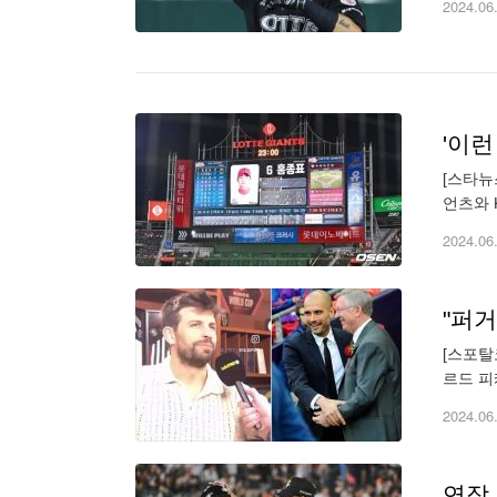
2024.06
[스타뉴
언츠와 
규시즌 
2024.06
[스포탈
르드 피
을 했으
2024.06
연장 