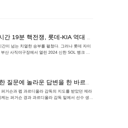
'이런 경기가 다 있나' 1:14→9:14→15:14→15:15... 5시간 19분 핵전쟁, 롯데-KIA 역대 최다득점 무승부 타이 [부산 현장리뷰]
 5시간이 넘는 치열한 승부를 펼쳤다. 그러나 롯데 자이
 부산 사직야구장에서 열린 2024 신한 SOL 뱅크 정
"퍼거슨과 과르디올라 감독 중 최고는 누구야?"...난감한 질문에 놀라운 답변을 한 바르셀로나 레전드 DF
 퍼거슨과 펩 과르디올라 감독의 지도를 받았던 제라
 “피케는 퍼거슨 경과 과르디올라 감독 밑에서 선수 생활
. 스페인 출신인