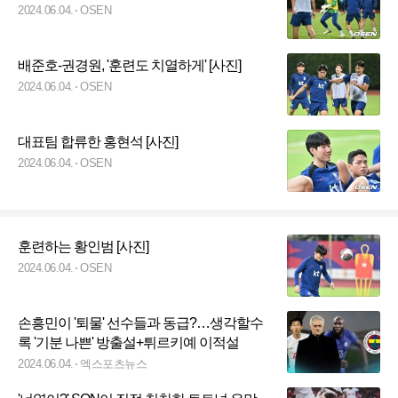
2024.06.04.
OSEN
배준호-권경원, '훈련도 치열하게' [사진]
2024.06.04.
OSEN
대표팀 합류한 홍현석 [사진]
2024.06.04.
OSEN
훈련하는 황인범 [사진]
2024.06.04.
OSEN
손흥민이 '퇴물' 선수들과 동급?…생각할수
록 '기분 나쁜' 방출설+튀르키예 이적설
2024.06.04.
엑스포츠뉴스