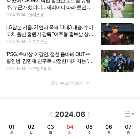
'너였어?' SON이 직접 칭찬한 토트넘 유망
주, 누군가 했더니…세리머니 따라 했던 그
선수
2024.06.04.
인터풋볼
LG잡는 키움. 21안타 폭격 11대3 대승. 수비
코치 출신 홍원기 감독 "이주형 홈보살 상대
흐름 끊어냈다"[잠실 승장]
2024.06.04.
스포츠조선
'PSG, 초비상' 이강인, 절친 음바페 OUT ->
황인범, 김민재 친구로 낙점한 대체자는 '판
매 불가'
2024.06.04.
스포탈코리아
최신뉴스 더보기
펼치기
2024
.
06
년월 선택 열기/닫기
이전 날짜
다음 날짜
01
02
03
04
05
06
07
토
일
월
화
수
목
금