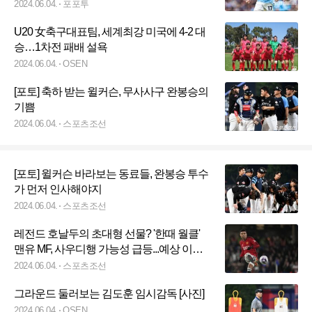
2024.06.04.
포포투
U20 女축구대표팀, 세계최강 미국에 4-2 대
승…1차전 패배 설욕
2024.06.04.
OSEN
[포토] 축하 받는 윌커슨, 무사사구 완봉승의
기쁨
2024.06.04.
스포츠조선
[포토] 윌커슨 바라보는 동료들, 완봉승 투수
가 먼저 인사해야지
2024.06.04.
스포츠조선
레전드 호날두의 초대형 선물? '한때 월클'
맨유 MF, 사우디행 가능성 급등...예상 이적
료 최대 '1400억'
2024.06.04.
스포츠조선
그라운드 둘러보는 김도훈 임시감독 [사진]
2024.06.04.
OSEN