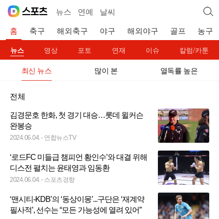
뉴스
연예
날씨
홈
축구
해외축구
야구
해외야구
골프
농구
뉴스
영상
포토
연재
이슈
칼럼/카툰
최신 뉴스
많이 본
열독률 높은
전체
김경문호 한화, 첫 경기 대승…롯데 윌커슨
완봉승
2024.06.04.
연합뉴스TV
‘로드FC 미들급 챔피언 황인수’와 대결 위해
디스전 펼치는 윤태영과 임동환
2024.06.04.
스포츠경향
‘맨시티-KDB’의 ‘동상이몽’...구단은 ‘재계약
필사적’, 선수는 “모든 가능성에 열려 있어”