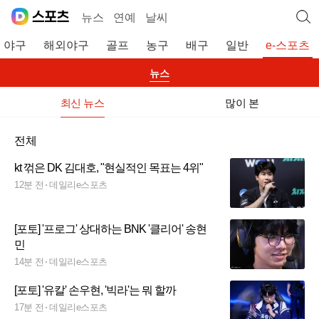
뉴스
연예
날씨
야구
해외야구
골프
농구
배구
일반
e-스포츠
뉴스
최신 뉴스
많이 본
전체
kt 꺾은 DK 김대호, "현실적인 목표는 4위"
12분 전
데일리e스포츠
[포토] '프로그' 상대하는 BNK '클리어' 송현
민
14분 전
데일리e스포츠
[포토] '유칼' 손우현, '빅라'는 뭐 할까
17분 전
데일리e스포츠