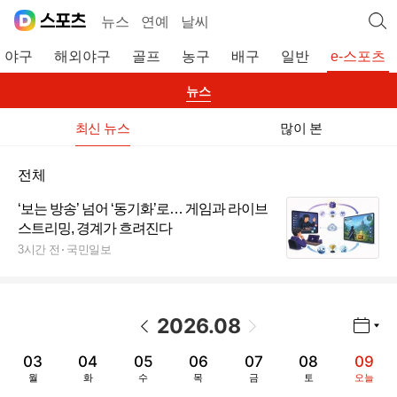
뉴스
연예
날씨
야구
해외야구
골프
농구
배구
일반
e-스포츠
뉴스
최신 뉴스
많이 본
전체
‘보는 방송’ 넘어 ‘동기화’로… 게임과 라이브
스트리밍, 경계가 흐려진다
3시간 전
국민일보
2026
.
08
년월 선택 열기/닫기
이전 날짜
다음 날짜
03
04
05
06
07
08
09
월
화
수
목
금
토
오늘