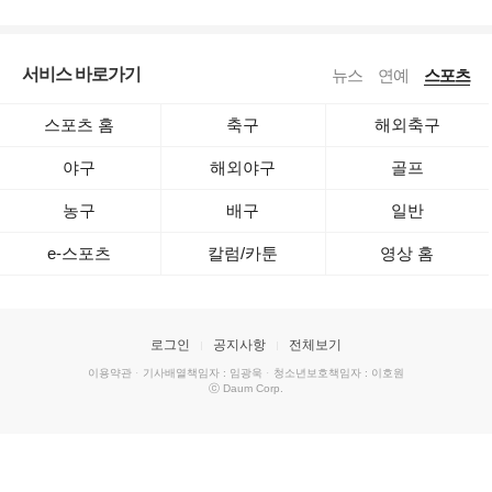
서비스 바로가기
뉴스
연예
스포츠
스포츠 홈
축구
해외축구
야구
해외야구
골프
농구
배구
일반
e-스포츠
칼럼/카툰
영상 홈
로그인
공지사항
전체보기
이용약관
·
기사배열책임자 : 임광욱
·
청소년보호책임자 : 이호원
ⓒ Daum Corp.